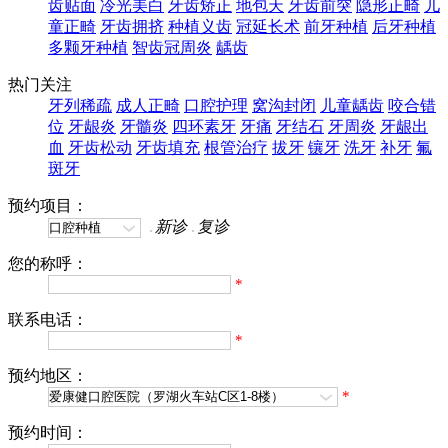
齿贴面
冷光美白
牙齿矫正
地包天
牙齿前突
隐形正畸
儿
童正畸
牙齿拥挤
种植义齿
冠延长术
前牙种植
后牙种植
多颗牙种植
智齿冠周炎
龋齿
热门关注
牙列稀疏
成人正畸
口腔护理
窝沟封闭
儿童龋齿
咬合错
位
牙龈炎
牙髓炎
四环素牙
牙痛
牙结石
牙周炎
牙龈出
血
牙齿松动
牙齿填充
根管治疗
拔牙
镶牙
洗牙
补牙
氟
斑牙
预约项目：
新诊
复诊
您的称呼：
*
联系电话：
*
预约地区：
*
预约时间：