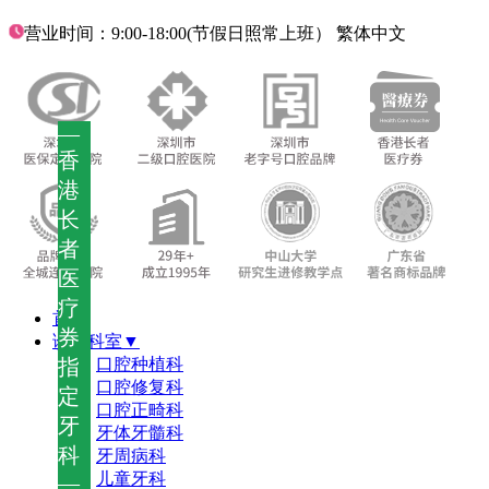
营业时间：9:00-18:00(节假日照常上班）
繁体中文
—
香
港
长
者
医
疗
首页
券
诊疗科室▼
指
口腔种植科
口腔修复科
定
口腔正畸科
牙
牙体牙髓科
科
牙周病科
儿童牙科
—