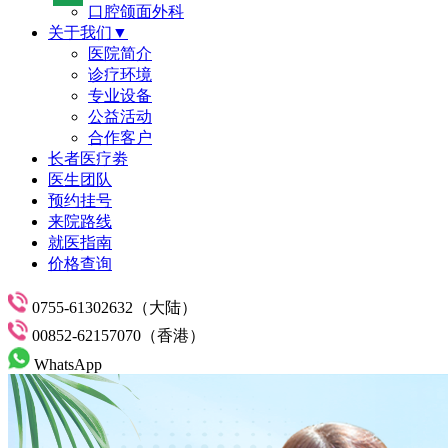
口腔颌面外科
关于我们▼
医院简介
诊疗环境
专业设备
公益活动
合作客户
长者医疗劵
医生团队
预约挂号
来院路线
就医指南
价格查询
0755-61302632（大陆）
00852-62157070（香港）
WhatsApp