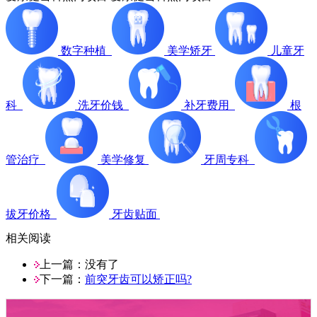
数字种植
美学矫牙
儿童牙
科
洗牙价钱
补牙费用
根
管治疗
美学修复
牙周专科
拔牙价格
牙齿贴面
相关阅读
上一篇：没有了
下一篇：
前突牙齿可以矫正吗?