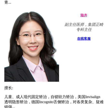
青...
陆卉
副主任医师，集团正畸
专科主任
在线客服
擅长:
儿童、成人现代固定矫治，自锁轻力矫治，美国Invisalign
透明隐形矫治，德国Incognito舌侧矫治，对各类复杂、疑难
错颌...