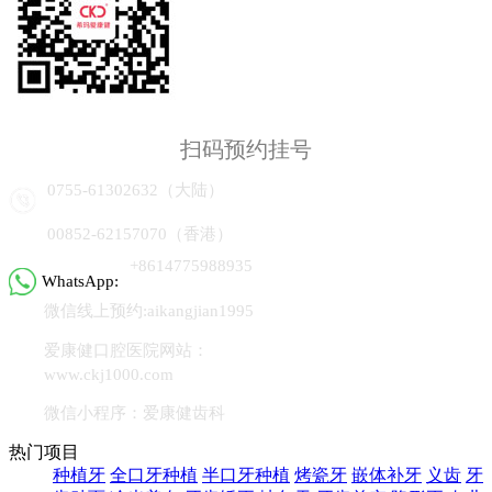
扫码预约挂号
0755-61302632（大陆）
00852-62157070（香港）
+8614775988935
WhatsApp:
微信线上预约:aikangjian1995
爱康健口腔医院网站：
www.ckj1000.com
微信小程序：爱康健齿科
热门项目
种植牙
全口牙种植
半口牙种植
烤瓷牙
嵌体补牙
义齿
牙