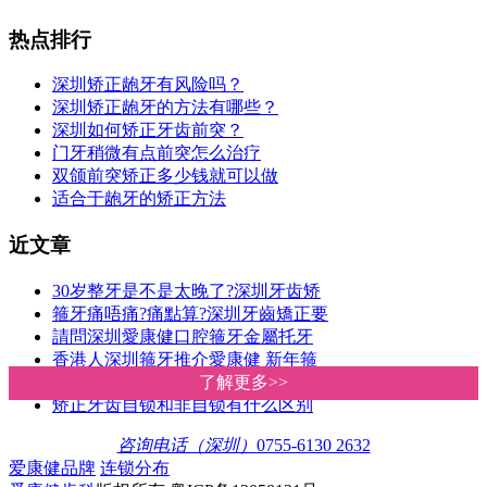
热点排行
深圳矫正龅牙有风险吗？
深圳矫正龅牙的方法有哪些？
深圳如何矫正牙齿前突？
门牙稍微有点前突怎么治疗
双颌前突矫正多少钱就可以做
适合于龅牙的矫正方法
近文章
30岁整牙是不是太晚了?深圳牙齿矫
箍牙痛唔痛?痛點算?深圳牙齒矯正要
請問深圳愛康健口腔箍牙金屬托牙
香港人深圳箍牙推介愛康健 新年箍
深圳羅湖箍牙邊間好?牙齒矯正價格
了解更多>>
了解更多>>
矫正牙齿自锁和非自锁有什么区别
咨询电话（深圳）
0755-6130 2632
爱康健品牌
连锁分布