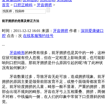
首页
>
口腔正畸科
>
牙齿拥挤
>
前牙拥挤的危害及矫正方法
时间：2011-12-12 16:01 来源：
牙齿拥挤
作者：
深圳爱康健口
腔
点击：
次
在线客服
预约挂号
...
牙齿畸形
的种类有很多，前牙拥挤也是其中的一种，这种
症状可能被有些人忽视，但在一定程度上影响美观，也可能影
响到口腔问题。那前牙拥挤是什么原因引起的呢?有了此种状
况有如何解决?
牙齿数量过多，导致牙齿无处可放，造成拥挤现象。前牙
拥挤的原因主要是颌骨前部发育不足，或整个面颌骨都发育不
足。前牙轻度拥挤的儿童，畸形一般不显著。严重的拥挤，唇
部会出现不规则的畸形。牙齿在牙弓上互相重叠、拥挤，两侧
不对称，中线偏向一侧，在人们的印象中常留下口歪唇斜的错
觉。