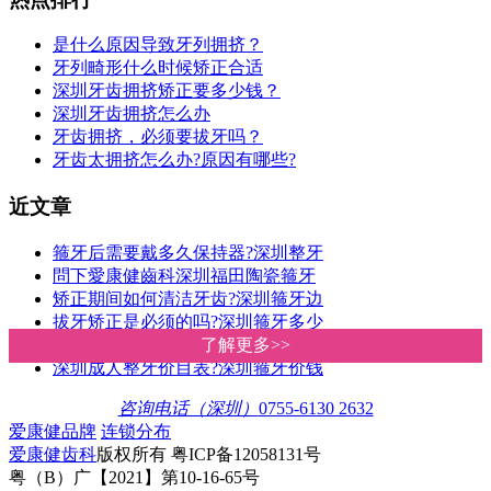
是什么原因导致牙列拥挤？
牙列畸形什么时候矫正合适
深圳牙齿拥挤矫正要多少钱？
深圳牙齿拥挤怎么办
牙齿拥挤，必须要拔牙吗？
牙齿太拥挤怎么办?原因有哪些?
近文章
箍牙后需要戴多久保持器?深圳整牙
問下愛康健齒科深圳福田陶瓷箍牙
矫正期间如何清洁牙齿?深圳箍牙边
拔牙矫正是必须的吗?深圳箍牙多少
牙根短可以做牙齒矯正嗎?深圳愛康
了解更多>>
了解更多>>
深圳成人整牙价目表?深圳箍牙价钱
咨询电话（深圳）
0755-6130 2632
爱康健品牌
连锁分布
爱康健齿科
版权所有 粤ICP备12058131号
粤（B）广【2021】第10-16-65号