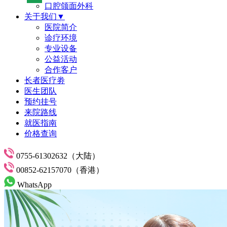
口腔颌面外科
关于我们▼
医院简介
诊疗环境
专业设备
公益活动
合作客户
长者医疗劵
医生团队
预约挂号
来院路线
就医指南
价格查询
0755-61302632（大陆）
00852-62157070（香港）
WhatsApp