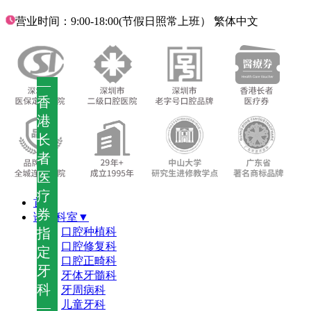
营业时间：9:00-18:00(节假日照常上班）
繁体中文
—
香
港
长
者
医
疗
首页
券
诊疗科室▼
指
口腔种植科
口腔修复科
定
口腔正畸科
牙
牙体牙髓科
科
牙周病科
儿童牙科
—