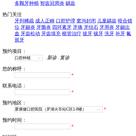
多颗牙种植
智齿冠周炎
龋齿
热门关注
牙列稀疏
成人正畸
口腔护理
窝沟封闭
儿童龋齿
咬合错
位
牙龈炎
牙髓炎
四环素牙
牙痛
牙结石
牙周炎
牙龈出
血
牙齿松动
牙齿填充
根管治疗
拔牙
镶牙
洗牙
补牙
氟
斑牙
预约项目：
新诊
复诊
您的称呼：
*
联系电话：
*
预约地区：
*
预约时间：
*