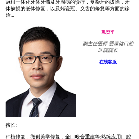
冠根一体化牙体牙髓及牙周病的诊疗，复杂牙的拔除，牙
体缺损的嵌体修复，以及烤瓷冠、义齿的修复等方面的诊
治...
巩贤平
副主任医师,爱康健口腔
医院院长
在线客服
擅长:
种植修复，微创美学修复，全口咬合重建等;熟练应用口腔