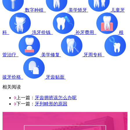
数字种植
美学矫牙
儿童牙
科
洗牙价钱
补牙费用
根
管治疗
美学修复
牙周专科
拔牙价格
牙齿贴面
相关阅读
上一篇：
牙齿拥挤该怎么办呢
下一篇：
牙列畸形的原因