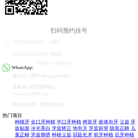
扫码预约挂号
0755-61302632（大陆）
00852-62157070（香港）
+8614775988935
WhatsApp:
微信线上预约:aikangjian1995
爱康健口腔医院网站：
www.ckj1000.com
微信小程序：爱康健齿科
热门项目
种植牙
全口牙种植
半口牙种植
烤瓷牙
嵌体补牙
义齿
牙
齿贴面
冷光美白
牙齿矫正
地包天
牙齿前突
隐形正畸
儿
童正畸
牙齿拥挤
种植义齿
冠延长术
前牙种植
后牙种植