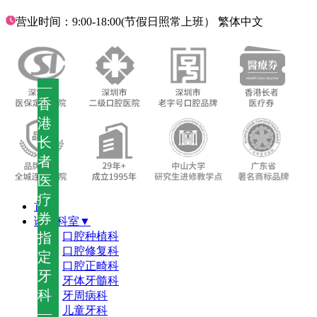
营业时间：9:00-18:00(节假日照常上班）
繁体中文
—
香
港
长
者
医
疗
首页
券
诊疗科室▼
指
口腔种植科
口腔修复科
定
口腔正畸科
牙
牙体牙髓科
科
牙周病科
儿童牙科
—