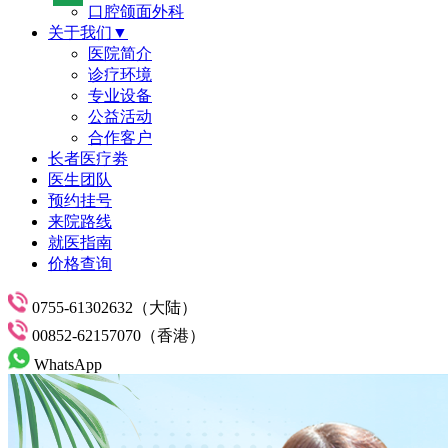
口腔颌面外科
关于我们▼
医院简介
诊疗环境
专业设备
公益活动
合作客户
长者医疗劵
医生团队
预约挂号
来院路线
就医指南
价格查询
0755-61302632（大陆）
00852-62157070（香港）
WhatsApp