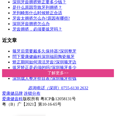
深圳牙齿拥挤矫正要多少钱？
是什么原因导致牙列拥挤？
牙列畸形什么时候矫正合适
牙齿太拥挤怎么办?原因有哪些?
深圳牙齿拥挤怎么办
牙齿拥挤，必须要拔牙吗？
近文章
箍牙后需要戴多久保持器?深圳整牙
問下愛康健齒科深圳福田陶瓷箍牙
矫正期间如何清洁牙齿?深圳箍牙边
拔牙矫正是必须的吗?深圳箍牙多少
牙根短可以做牙齒矯正嗎?深圳愛康
了解更多>>
了解更多>>
深圳成人整牙价目表?深圳箍牙价钱
咨询电话（深圳）
0755-6130 2632
爱康健品牌
连锁分布
爱康健齿科
版权所有 粤ICP备12058131号
粤（B）广【2021】第10-16-65号