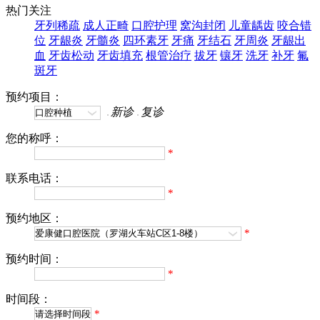
热门关注
牙列稀疏
成人正畸
口腔护理
窝沟封闭
儿童龋齿
咬合错
位
牙龈炎
牙髓炎
四环素牙
牙痛
牙结石
牙周炎
牙龈出
血
牙齿松动
牙齿填充
根管治疗
拔牙
镶牙
洗牙
补牙
氟
斑牙
预约项目：
新诊
复诊
您的称呼：
*
联系电话：
*
预约地区：
*
预约时间：
*
时间段：
*