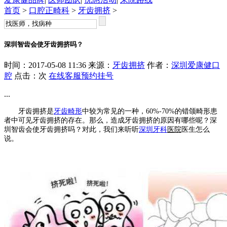
首页
>
口腔正畸科
>
牙齿拥挤
>
深圳智齿会使牙齿拥挤吗？
时间：2017-05-08 11:36 来源：
牙齿拥挤
作者：
深圳爱康健口
腔
点击：
次
在线客服
预约挂号
...
牙齿拥挤是
牙齿畸形
中较为常见的一种，60%-70%的错颌畸形患
者中可见牙齿拥挤的存在。那么，造成牙齿拥挤的原因有哪些呢？深
圳智齿会使牙齿拥挤吗？对此，我们来听听
深圳牙科
医院
医生怎么
说。