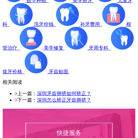
数字种植
美学矫牙
儿童牙
科
洗牙价钱
补牙费用
根
管治疗
美学修复
牙周专科
拔牙价格
牙齿贴面
相关阅读
上一篇：
深圳牙齿拥挤如何矫正？
下一篇：
深圳怎么矫正牙齿拥挤？
快捷服务