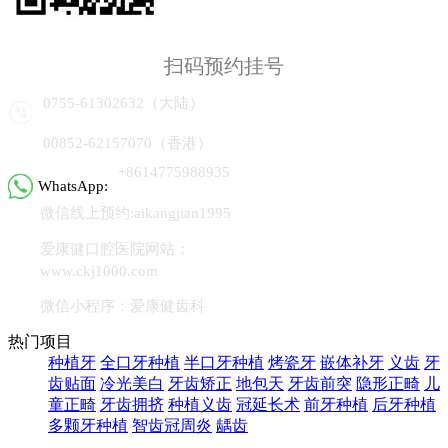
扫码预约挂号
0755-61302632（大陆）
00852-62157070（香港）
+8614775988935
WhatsApp:
微信线上预约:aikangjian1995
爱康健口腔医院网站：
www.ckj1000.com
微信小程序：爱康健齿科
热门项目
种植牙
全口牙种植
半口牙种植
烤瓷牙
嵌体补牙
义齿
牙
齿贴面
冷光美白
牙齿矫正
地包天
牙齿前突
隐形正畸
儿
童正畸
牙齿拥挤
种植义齿
冠延长术
前牙种植
后牙种植
多颗牙种植
智齿冠周炎
龋齿