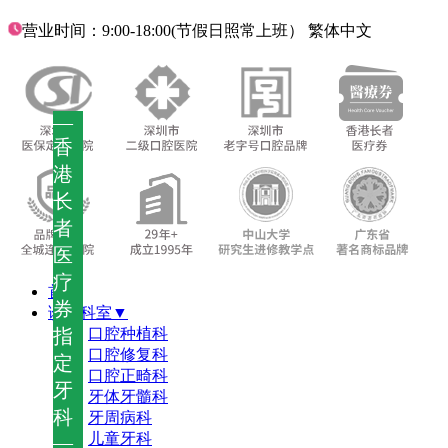
营业时间：9:00-18:00(节假日照常上班）
繁体中文
—
香
港
长
者
医
疗
首页
券
诊疗科室▼
指
口腔种植科
口腔修复科
定
口腔正畸科
牙
牙体牙髓科
科
牙周病科
儿童牙科
—