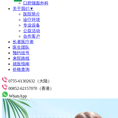
口腔颌面外科
关于我们▼
医院简介
诊疗环境
专业设备
公益活动
合作客户
长者医疗劵
医生团队
预约挂号
来院路线
就医指南
价格查询
0755-61302632（大陆）
00852-62157070（香港）
WhatsApp