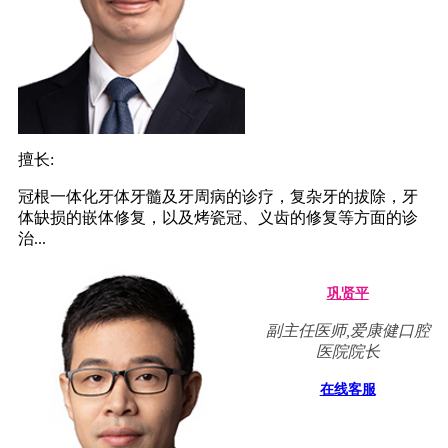
擅长:
冠根一体化牙体牙髓及牙周病的诊疗，复杂牙的拔除，牙
体缺损的嵌体修复，以及烤瓷冠、义齿的修复等方面的诊
治...
巩贤平
副主任医师,爱康健口腔
医院院长
在线客服