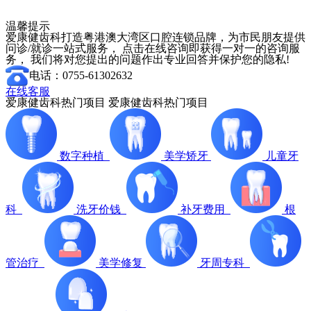
温馨提示
爱康健齿科打造粤港澳大湾区口腔连锁品牌，为市民朋友提供
问诊/就诊一站式服务， 点击在线咨询即获得一对一的咨询服
务， 我们将对您提出的问题作出专业回答并保护您的隐私!
电话：0755-61302632
在线客服
爱康健齿科热门项目
爱康健齿科热门项目
数字种植
美学矫牙
儿童牙
科
洗牙价钱
补牙费用
根
管治疗
美学修复
牙周专科