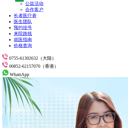
公益活动
合作客户
长者医疗劵
医生团队
预约挂号
来院路线
就医指南
价格查询
0755-61302632（大陆）
00852-62157070（香港）
WhatsApp