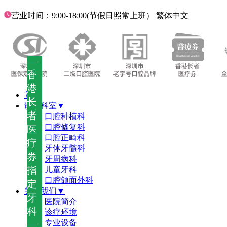
营业时间：9:00-18:00(节假日照常上班）
繁体中文
—
香
港
首页
长
诊疗科室▼
者
口腔种植科
口腔修复科
医
口腔正畸科
疗
牙体牙髓科
券
牙周病科
指
儿童牙科
口腔颌面外科
定
关于我们▼
牙
医院简介
科
诊疗环境
—
专业设备