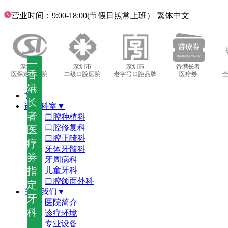
营业时间：9:00-18:00(节假日照常上班）
繁体中文
—
香
港
首页
长
诊疗科室▼
者
口腔种植科
口腔修复科
医
口腔正畸科
疗
牙体牙髓科
券
牙周病科
指
儿童牙科
口腔颌面外科
定
关于我们▼
牙
医院简介
科
诊疗环境
—
专业设备