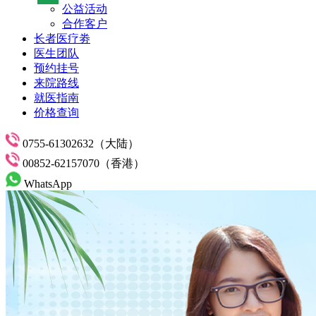
公益活动
合作客户
长者医疗劵
医生团队
预约挂号
来院路线
就医指南
价格查询
0755-61302632（大陆）
00852-62157070（香港）
WhatsApp