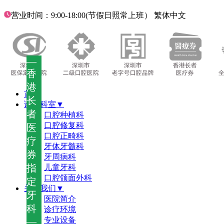
营业时间：9:00-18:00(节假日照常上班）
繁体中文
—
香
港
首页
长
诊疗科室▼
者
口腔种植科
口腔修复科
医
口腔正畸科
疗
牙体牙髓科
券
牙周病科
指
儿童牙科
口腔颌面外科
定
关于我们▼
牙
医院简介
科
诊疗环境
—
专业设备