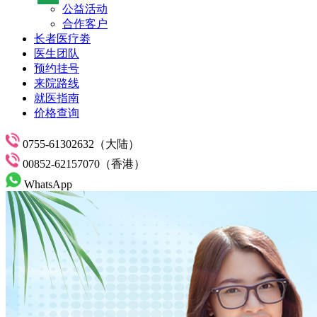
公益活动
合作客户
长者医疗劵
医生团队
预约挂号
来院路线
就医指南
价格查询
0755-61302632（大陆）
00852-62157070（香港）
WhatsApp