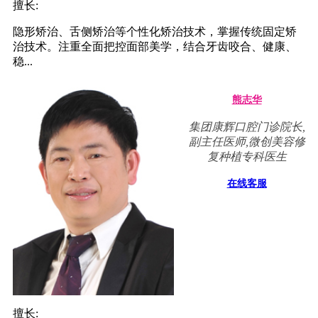
擅长:
隐形矫治、舌侧矫治等个性化矫治技术，掌握传统固定矫
治技术。注重全面把控面部美学，结合牙齿咬合、健康、
稳...
熊志华
集团康辉口腔门诊院长,
副主任医师,微创美容修
复种植专科医生
在线客服
擅长: