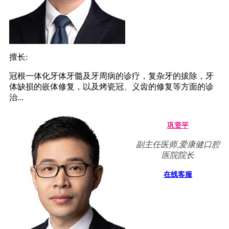
擅长:
冠根一体化牙体牙髓及牙周病的诊疗，复杂牙的拔除，牙
体缺损的嵌体修复，以及烤瓷冠、义齿的修复等方面的诊
治...
巩贤平
副主任医师,爱康健口腔
医院院长
在线客服