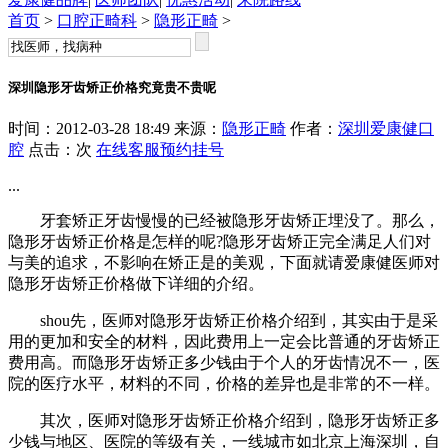
首页
>
口腔正畸科
>
隐形正畸
>
深圳隐形牙齿矫正价格究竟贵不贵呢
时间：2012-03-28 18:49 来源：
隐形正畸
作者：
深圳爱康健口
腔
点击：
次
在线客服
预约挂号
...
牙套矫正牙齿慢慢的已经被隐形牙齿矫正埋没了。那么，
隐形牙齿矫正价格是怎样的呢?隐形牙齿矫正完全满足人们对
与美的追求，不影响在矫正是的美观，下面就请爱康健医师对
隐形牙齿矫正价格做下详细的介绍。
shou先，医师对隐形牙齿矫正价格介绍到，其实由于是采
用的更加和安全的材料，因此费用上一定会比普通的牙齿矫正
费用高。而隐形牙齿矫正多少钱由于个人的牙齿情况不一，医
院的医疗水平，材料的不同，价格的差异也是非常的不一样。
其次，医师对隐形牙齿矫正价格介绍到，隐形牙齿矫正多
少钱与地区、医院的等级有关，一线城市如北京上海深圳，自