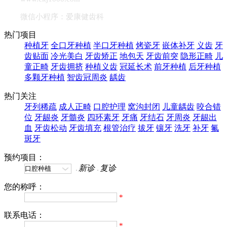
微信小程序：爱康健齿科
热门项目
种植牙
全口牙种植
半口牙种植
烤瓷牙
嵌体补牙
义齿
牙
齿贴面
冷光美白
牙齿矫正
地包天
牙齿前突
隐形正畸
儿
童正畸
牙齿拥挤
种植义齿
冠延长术
前牙种植
后牙种植
多颗牙种植
智齿冠周炎
龋齿
热门关注
牙列稀疏
成人正畸
口腔护理
窝沟封闭
儿童龋齿
咬合错
位
牙龈炎
牙髓炎
四环素牙
牙痛
牙结石
牙周炎
牙龈出
血
牙齿松动
牙齿填充
根管治疗
拔牙
镶牙
洗牙
补牙
氟
斑牙
预约项目：
新诊
复诊
您的称呼：
*
联系电话：
*