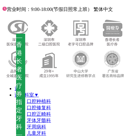
营业时间：9:00-18:00(节假日照常上班）
繁体中文
—
香
港
长
者
医
疗
首页
券
诊疗科室▼
指
口腔种植科
口腔修复科
定
口腔正畸科
牙
牙体牙髓科
科
牙周病科
儿童牙科
—