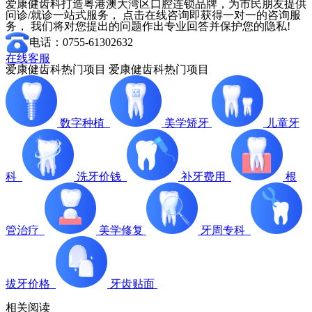
爱康健齿科打造粤港澳大湾区口腔连锁品牌，为市民朋友提供
问诊/就诊一站式服务， 点击在线咨询即获得一对一的咨询服
务， 我们将对您提出的问题作出专业回答并保护您的隐私!
电话：0755-61302632
在线客服
爱康健齿科热门项目
爱康健齿科热门项目
数字种植
美学矫牙
儿童牙
科
洗牙价钱
补牙费用
根
管治疗
美学修复
牙周专科
拔牙价格
牙齿贴面
相关阅读