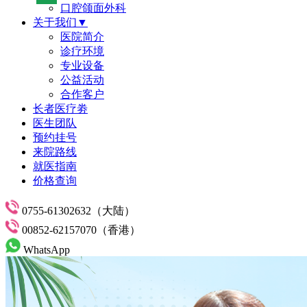
口腔颌面外科
关于我们▼
医院简介
诊疗环境
专业设备
公益活动
合作客户
长者医疗劵
医生团队
预约挂号
来院路线
就医指南
价格查询
0755-61302632（大陆）
00852-62157070（香港）
WhatsApp