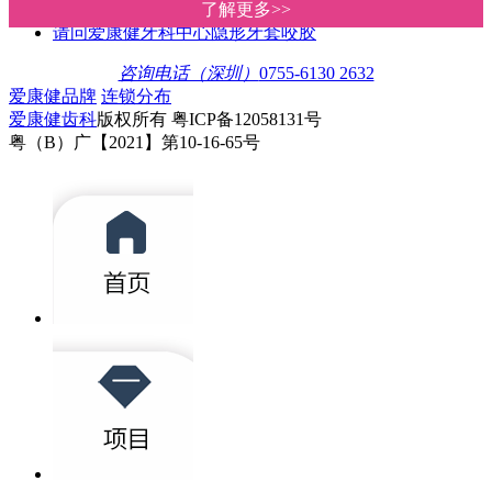
透明cool牙幾錢?深圳愛康健牙科隱形
了解更多>>
了解更多>>
请问爱康健牙科中心隐形牙套咬胶
咨询电话（深圳）
0755-6130 2632
爱康健品牌
连锁分布
爱康健齿科
版权所有 粤ICP备12058131号
粤（B）广【2021】第10-16-65号