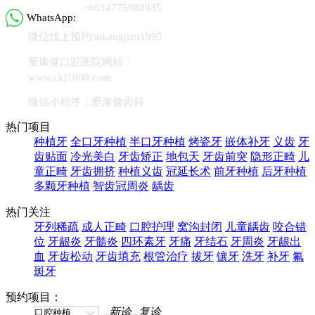
+8614775988935
WhatsApp:
微信线上预约:aikangjian1995
爱康健口腔医院网站：
www.ckj1000.com
微信小程序：爱康健齿科
热门项目
种植牙
全口牙种植
半口牙种植
烤瓷牙
嵌体补牙
义齿
牙
齿贴面
冷光美白
牙齿矫正
地包天
牙齿前突
隐形正畸
儿
童正畸
牙齿拥挤
种植义齿
冠延长术
前牙种植
后牙种植
多颗牙种植
智齿冠周炎
龋齿
热门关注
牙列稀疏
成人正畸
口腔护理
窝沟封闭
儿童龋齿
咬合错
位
牙龈炎
牙髓炎
四环素牙
牙痛
牙结石
牙周炎
牙龈出
血
牙齿松动
牙齿填充
根管治疗
拔牙
镶牙
洗牙
补牙
氟
斑牙
预约项目：
新诊
复诊