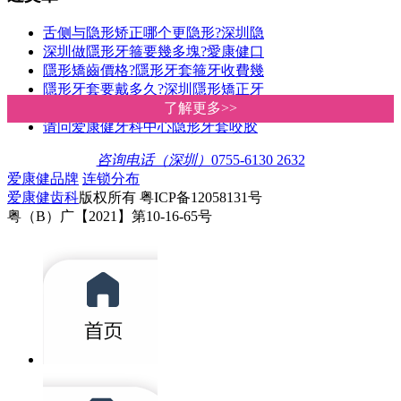
舌侧与隐形矫正哪个更隐形?深圳隐
深圳做隱形牙箍要幾多塊?愛康健口
隱形矯齒價格?隱形牙套箍牙收費幾
隱形牙套要戴多久?深圳隱形矯正牙
透明cool牙幾錢?深圳愛康健牙科隱形
了解更多>>
了解更多>>
请问爱康健牙科中心隐形牙套咬胶
咨询电话（深圳）
0755-6130 2632
爱康健品牌
连锁分布
爱康健齿科
版权所有 粤ICP备12058131号
粤（B）广【2021】第10-16-65号