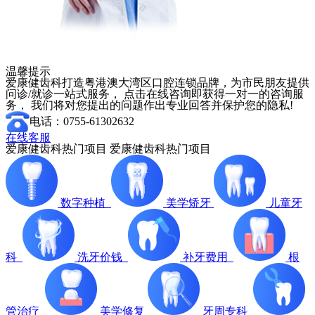
温馨提示
爱康健齿科打造粤港澳大湾区口腔连锁品牌，为市民朋友提供
问诊/就诊一站式服务， 点击在线咨询即获得一对一的咨询服
务， 我们将对您提出的问题作出专业回答并保护您的隐私!
电话：0755-61302632
在线客服
爱康健齿科热门项目
爱康健齿科热门项目
数字种植
美学矫牙
儿童牙
科
洗牙价钱
补牙费用
根
管治疗
美学修复
牙周专科