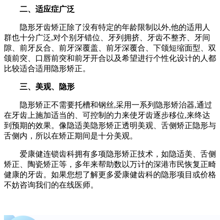
二、适应症广泛
隐形牙齿矫正除了没有特定的年龄限制以外,他的适用人
群也十分广泛,对个别牙错位、牙列拥挤、牙齿不整齐、牙间
隙、前牙反合、前牙深覆盖、前牙深覆合、下颌短缩面型、双
颌前突、口唇前突和前牙开合以及希望进行个性化设计的人都
比较适合适用隐形矫正。
三、美观、隐形
隐形矫正不需要托槽和钢丝,采用一系列隐形矫治器,通过
在牙齿上施加适当的、可控制的力来使牙齿逐步移位,来终达
到预期的效果。像隐适美隐形矫正透明美观、舌侧矫正隐形与
舌侧内，所以在矫正期间是十分美观。
爱康健连锁齿科拥有多项隐形矫正技术，如隐适美、舌侧
矫正、陶瓷矫正等，多年来帮助数以万计的深港市民恢复正畸
健康的牙齿。如果您想了解更多爱康健齿科的隐形项目或价格
不妨咨询我们的在线医师。