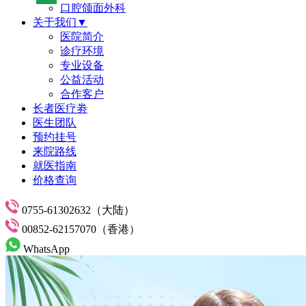
口腔颌面外科
关于我们▼
医院简介
诊疗环境
专业设备
公益活动
合作客户
长者医疗劵
医生团队
预约挂号
来院路线
就医指南
价格查询
0755-61302632（大陆）
00852-62157070（香港）
WhatsApp