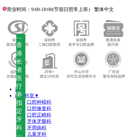
营业时间：9:00-18:00(节假日照常上班）
繁体中文
—
香
港
长
者
医
疗
首页
券
诊疗科室▼
指
口腔种植科
口腔修复科
定
口腔正畸科
牙
牙体牙髓科
科
牙周病科
儿童牙科
—