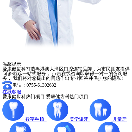
温馨提示
爱康健齿科打造粤港澳大湾区口腔连锁品牌，为市民朋友提供
问诊/就诊一站式服务， 点击在线咨询即获得一对一的咨询服
务， 我们将对您提出的问题作出专业回答并保护您的隐私!
电话：0755-61302632
在线客服
爱康健齿科热门项目
爱康健齿科热门项目
数字种植
美学矫牙
儿童牙