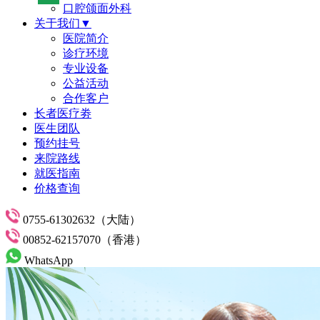
口腔颌面外科
关于我们▼
医院简介
诊疗环境
专业设备
公益活动
合作客户
长者医疗劵
医生团队
预约挂号
来院路线
就医指南
价格查询
0755-61302632（大陆）
00852-62157070（香港）
WhatsApp