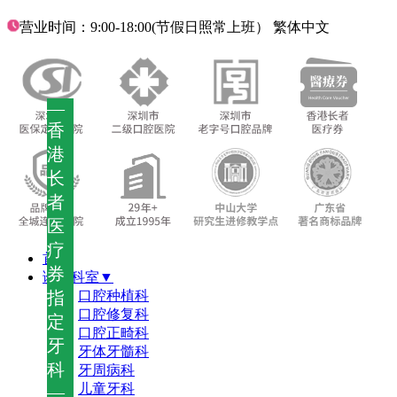
营业时间：9:00-18:00(节假日照常上班）
繁体中文
—
香
港
长
者
医
疗
首页
券
诊疗科室▼
指
口腔种植科
口腔修复科
定
口腔正畸科
牙
牙体牙髓科
科
牙周病科
儿童牙科
—