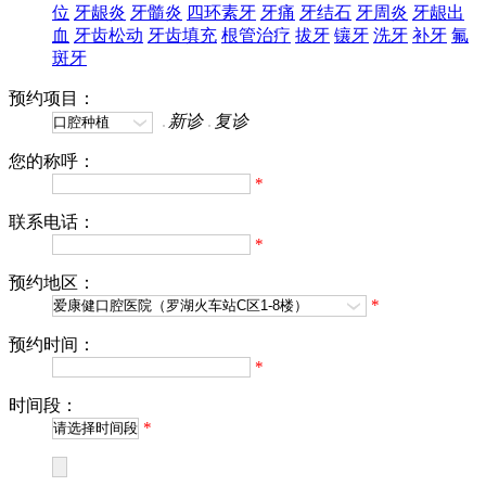
位
牙龈炎
牙髓炎
四环素牙
牙痛
牙结石
牙周炎
牙龈出
血
牙齿松动
牙齿填充
根管治疗
拔牙
镶牙
洗牙
补牙
氟
斑牙
预约项目：
新诊
复诊
您的称呼：
*
联系电话：
*
预约地区：
*
预约时间：
*
时间段：
*