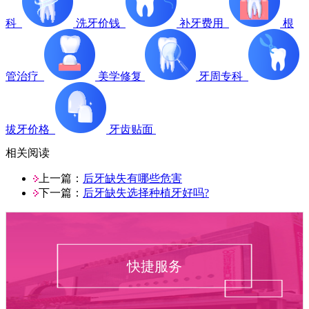
科
洗牙价钱
补牙费用
根
管治疗
美学修复
牙周专科
拔牙价格
牙齿贴面
相关阅读
上一篇：
后牙缺失有哪些危害
下一篇：
后牙缺失选择种植牙好吗?
快捷服务