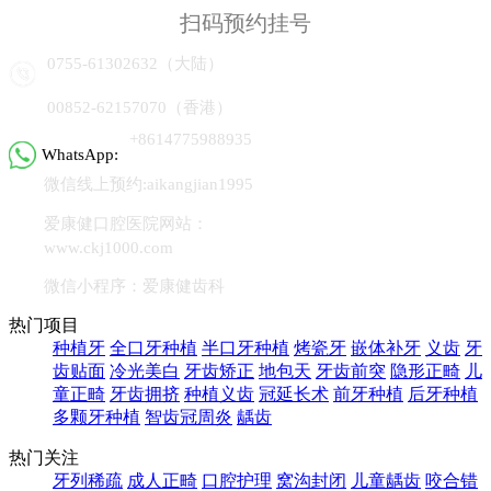
扫码预约挂号
0755-61302632（大陆）
00852-62157070（香港）
+8614775988935
WhatsApp:
微信线上预约:aikangjian1995
爱康健口腔医院网站：
www.ckj1000.com
微信小程序：爱康健齿科
热门项目
种植牙
全口牙种植
半口牙种植
烤瓷牙
嵌体补牙
义齿
牙
齿贴面
冷光美白
牙齿矫正
地包天
牙齿前突
隐形正畸
儿
童正畸
牙齿拥挤
种植义齿
冠延长术
前牙种植
后牙种植
多颗牙种植
智齿冠周炎
龋齿
热门关注
牙列稀疏
成人正畸
口腔护理
窝沟封闭
儿童龋齿
咬合错