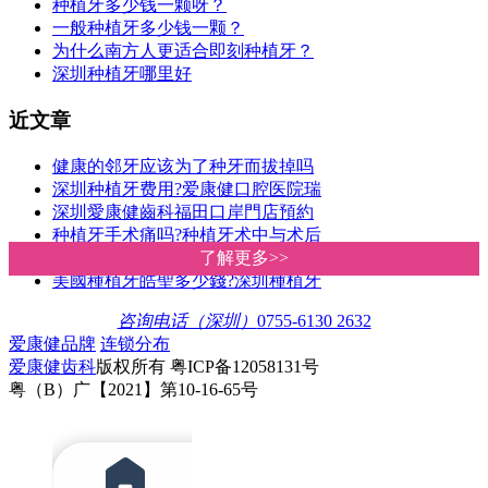
种植牙多少钱一颗呀？
一般种植牙多少钱一颗？
为什么南方人更适合即刻种植牙？
深圳种植牙哪里好
近文章
健康的邻牙应该为了种牙而拔掉吗
深圳种植牙费用?爱康健口腔医院瑞
深圳愛康健齒科福田口岸門店預約
种植牙手术痛吗?种植牙术中与术后
患有糖尿病或高血压可以种牙吗?深
了解更多>>
了解更多>>
美國種植牙皓聖多少錢?深圳種植牙
咨询电话（深圳）
0755-6130 2632
爱康健品牌
连锁分布
爱康健齿科
版权所有 粤ICP备12058131号
粤（B）广【2021】第10-16-65号