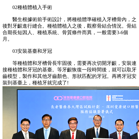
02種植體植入手術
醫生根據術前手術設計，將種植體準確植入牙槽骨內，之
後對牙齦進行縫合。種植體植入之後，觀察骨結合情況。骨結
合期長短因人、種植系統、骨質條件而異，一般需要3-6個
月。
03安裝基臺和牙冠
等種植體和牙槽骨長牢固後，需要再次切開牙齦，安裝連
接種植體和牙冠的基臺。等牙齦恢復一段時間後，就可以取牙
齒模型，製作和其他牙齒顏色、形狀匹配的牙冠。再將牙冠安
裝到基臺上，種植牙就完成了!