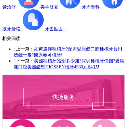
管治疗
美学修复
牙周专科
拔牙价格
牙齿贴面
相关阅读
上一篇：
如何選擇種植牙?深圳愛康健口腔種植牙費用
幾錢一隻?醫療券可植牙!
下一篇：
美國種植牙皓聖多少錢?深圳種植牙價錢?愛康
健口腔美國皓聖HIOSSEN植牙4980元起/顆!
快捷服务