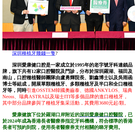
深圳種植牙幾錢一隻
?
深圳愛康健口腔是一家成立於1995年的老字號牙科連鎖品
牌，旗下共有12家口腔醫院及門診，分布於深圳羅湖、福田及
南山，口腔種植醫師團隊由盧勇輝院長、劉鑫博士以及吳雨函
博士等組成，開展單顆種植牙、多顆種植牙及半口和全口種植
牙等，同時
引進OSSTEM韓國奧齒泰、德國ANKYLOS、瑞典
Neoss、瑞典ASTRA以及瑞士ITI等多個品牌的進口種植牙，
其中部分品牌參與了種植牙集采活動，其費用3680元起/顆。
愛康健旗下位於羅湖口岸附近的
深圳愛康健口腔醫院
，已
於2024年成為香港長者醫療券指定牙科機構，符合標準的香港
長者可預約到院，使用長者醫療券支付相關的睇牙費用。