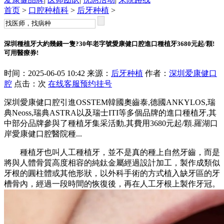
首页
>
口腔种植科
>
后牙种植
>
深圳種植牙大約幾錢一隻?30年老字號愛康健口腔進口種植牙3680元起/顆!
可用醫療券!
时间：2025-06-05 10:42 来源：
后牙种植
作者：
深圳爱康健口
腔
点击：
次
在线客服
预约挂号
深圳愛康健口腔引進OSSTEM韓國奧齒泰,德國ANKYLOS,瑞
典Neoss,瑞典ASTRA以及瑞士ITI等多個品牌的進口種植牙,其
中部分品牌參與了種植牙集采活動,其費用3680元起/顆.羅湖口
岸愛康健口腔醫院種...
種植牙也叫人工種植牙，並不是真的種上自然牙齒，而是
將與人體骨質高度相容的純鈦金屬經過設計加工，製作成類似
牙根的圓柱體或其他形狀，以外科手術的方式植入缺牙區的牙
槽骨內，經過一段時間的恢復後，再在人工牙根上製作牙冠。