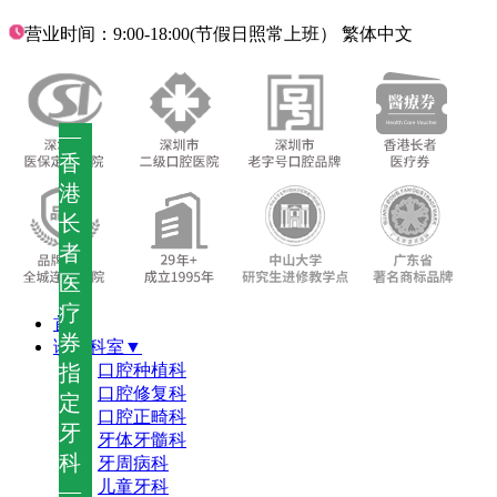
营业时间：9:00-18:00(节假日照常上班）
繁体中文
—
香
港
长
者
医
疗
首页
券
诊疗科室▼
指
口腔种植科
口腔修复科
定
口腔正畸科
牙
牙体牙髓科
科
牙周病科
儿童牙科
—