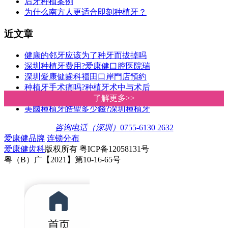
后牙种植案例
为什么南方人更适合即刻种植牙？
近文章
健康的邻牙应该为了种牙而拔掉吗
深圳种植牙费用?爱康健口腔医院瑞
深圳愛康健齒科福田口岸門店預約
种植牙手术痛吗?种植牙术中与术后
患有糖尿病或高血压可以种牙吗?深
了解更多>>
了解更多>>
美國種植牙皓聖多少錢?深圳種植牙
咨询电话（深圳）
0755-6130 2632
爱康健品牌
连锁分布
爱康健齿科
版权所有 粤ICP备12058131号
粤（B）广【2021】第10-16-65号