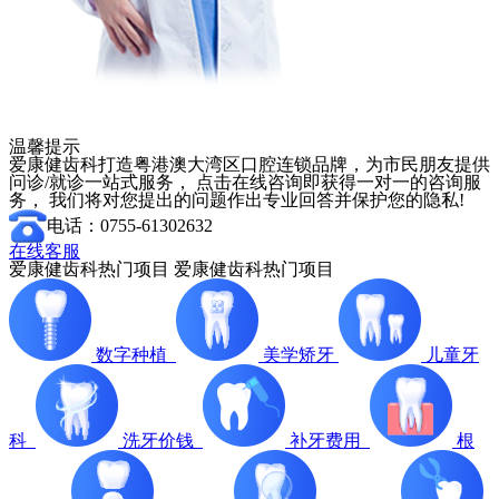
温馨提示
爱康健齿科打造粤港澳大湾区口腔连锁品牌，为市民朋友提供
问诊/就诊一站式服务， 点击在线咨询即获得一对一的咨询服
务， 我们将对您提出的问题作出专业回答并保护您的隐私!
电话：0755-61302632
在线客服
爱康健齿科热门项目
爱康健齿科热门项目
数字种植
美学矫牙
儿童牙
科
洗牙价钱
补牙费用
根