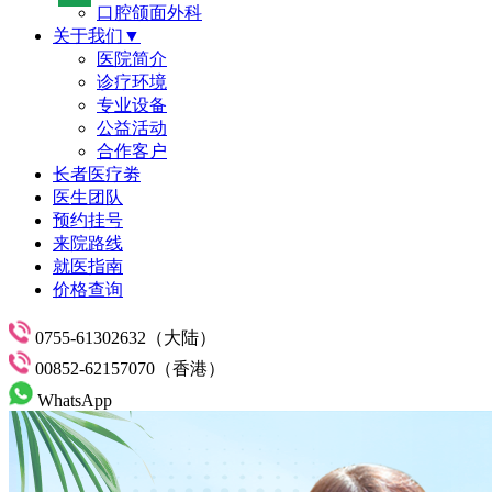
口腔颌面外科
关于我们▼
医院简介
诊疗环境
专业设备
公益活动
合作客户
长者医疗劵
医生团队
预约挂号
来院路线
就医指南
价格查询
0755-61302632（大陆）
00852-62157070（香港）
WhatsApp