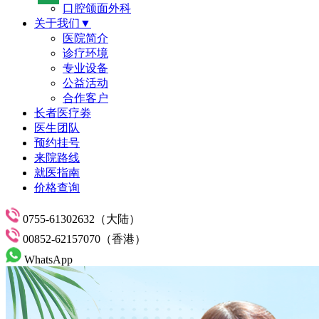
口腔颌面外科
关于我们▼
医院简介
诊疗环境
专业设备
公益活动
合作客户
长者医疗劵
医生团队
预约挂号
来院路线
就医指南
价格查询
0755-61302632（大陆）
00852-62157070（香港）
WhatsApp