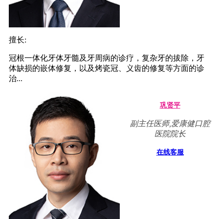
擅长:
冠根一体化牙体牙髓及牙周病的诊疗，复杂牙的拔除，牙
体缺损的嵌体修复，以及烤瓷冠、义齿的修复等方面的诊
治...
巩贤平
副主任医师,爱康健口腔
医院院长
在线客服