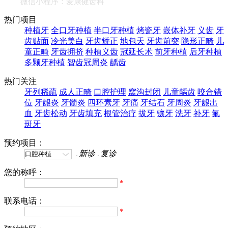
微信小程序：爱康健齿科
热门项目
种植牙
全口牙种植
半口牙种植
烤瓷牙
嵌体补牙
义齿
牙
齿贴面
冷光美白
牙齿矫正
地包天
牙齿前突
隐形正畸
儿
童正畸
牙齿拥挤
种植义齿
冠延长术
前牙种植
后牙种植
多颗牙种植
智齿冠周炎
龋齿
热门关注
牙列稀疏
成人正畸
口腔护理
窝沟封闭
儿童龋齿
咬合错
位
牙龈炎
牙髓炎
四环素牙
牙痛
牙结石
牙周炎
牙龈出
血
牙齿松动
牙齿填充
根管治疗
拔牙
镶牙
洗牙
补牙
氟
斑牙
预约项目：
新诊
复诊
您的称呼：
*
联系电话：
*