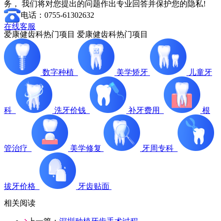
务， 我们将对您提出的问题作出专业回答并保护您的隐私!
电话：0755-61302632
在线客服
爱康健齿科热门项目
爱康健齿科热门项目
数字种植
美学矫牙
儿童牙
科
洗牙价钱
补牙费用
根
管治疗
美学修复
牙周专科
拔牙价格
牙齿贴面
相关阅读