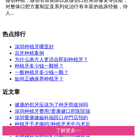
微创种植，微创智齿拔除以及微创口腔美容修复等技能，
对整体口腔方案制定及系列化治疗有丰富的临床经验，待
人...
热点排行
深圳种植牙哪里好
后牙种植案例
为什么南方人更适合即刻种植牙？
种植牙多少钱一颗呀？
一般种植牙多少钱一颗？
如何正确保养种植牙？
近文章
健康的邻牙应该为了种牙而拔掉吗
深圳种植牙费用?爱康健口腔医院瑞
深圳愛康健齒科福田口岸門店預約
种植牙手术痛吗?种植牙术中与术后
患有糖尿病或高血压可以种牙吗?深
了解更多>>
了解更多>>
美國種植牙皓聖多少錢?深圳種植牙