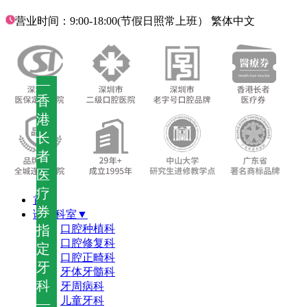
营业时间：9:00-18:00(节假日照常上班）
繁体中文
—
香
港
长
者
医
疗
首页
券
诊疗科室▼
指
口腔种植科
口腔修复科
定
口腔正畸科
牙
牙体牙髓科
科
牙周病科
儿童牙科
—