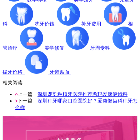
科
洗牙价钱
补牙费用
根
管治疗
美学修复
牙周专科
拔牙价格
牙齿贴面
相关阅读
上一篇：
深圳即刻种植牙医院推荐希玛爱康健齿科
下一篇：
深圳种牙哪家口腔医院好？爱康健齿科种牙怎
么样