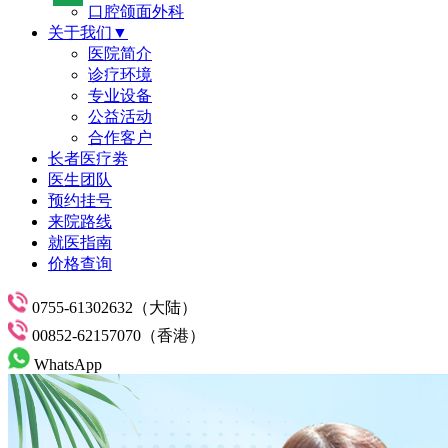
口腔颌面外科
关于我们▼
医院简介
诊疗环境
专业设备
公益活动
合作客户
长者医疗劵
医生团队
预约挂号
来院路线
就医指南
价格查询
0755-61302632（大陆）
00852-62157070（香港）
WhatsApp