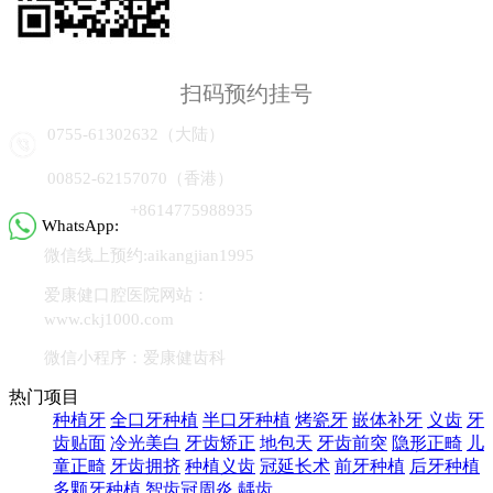
扫码预约挂号
0755-61302632（大陆）
00852-62157070（香港）
+8614775988935
WhatsApp:
微信线上预约:aikangjian1995
爱康健口腔医院网站：
www.ckj1000.com
微信小程序：爱康健齿科
热门项目
种植牙
全口牙种植
半口牙种植
烤瓷牙
嵌体补牙
义齿
牙
齿贴面
冷光美白
牙齿矫正
地包天
牙齿前突
隐形正畸
儿
童正畸
牙齿拥挤
种植义齿
冠延长术
前牙种植
后牙种植
多颗牙种植
智齿冠周炎
龋齿