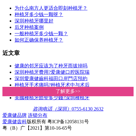
为什么南方人更适合即刻种植牙？
种植牙多少钱一颗呀？
深圳种植牙哪里好
后牙种植案例
一般种植牙多少钱一颗？
如何正确保养种植牙？
近文章
健康的邻牙应该为了种牙而拔掉吗
深圳种植牙费用?爱康健口腔医院瑞
深圳愛康健齒科福田口岸門店預約
种植牙手术痛吗?种植牙术中与术后
患有糖尿病或高血压可以种牙吗?深
了解更多>>
了解更多>>
美國種植牙皓聖多少錢?深圳種植牙
咨询电话（深圳）
0755-6130 2632
爱康健品牌
连锁分布
爱康健齿科
版权所有 粤ICP备12058131号
粤（B）广【2021】第10-16-65号