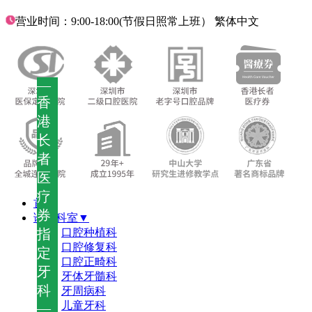
营业时间：9:00-18:00(节假日照常上班）
繁体中文
—
香
港
长
者
医
疗
首页
券
诊疗科室▼
指
口腔种植科
口腔修复科
定
口腔正畸科
牙
牙体牙髓科
科
牙周病科
儿童牙科
—