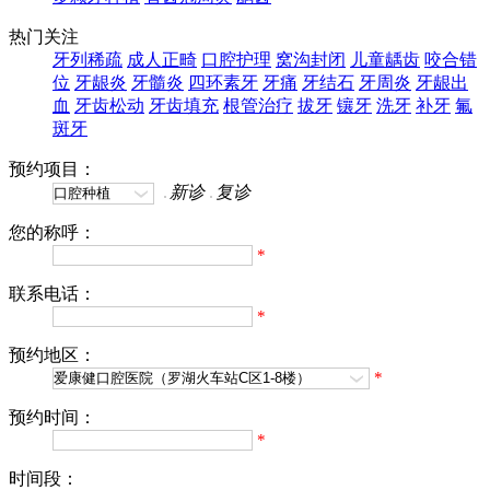
热门关注
牙列稀疏
成人正畸
口腔护理
窝沟封闭
儿童龋齿
咬合错
位
牙龈炎
牙髓炎
四环素牙
牙痛
牙结石
牙周炎
牙龈出
血
牙齿松动
牙齿填充
根管治疗
拔牙
镶牙
洗牙
补牙
氟
斑牙
预约项目：
新诊
复诊
您的称呼：
*
联系电话：
*
预约地区：
*
预约时间：
*
时间段：