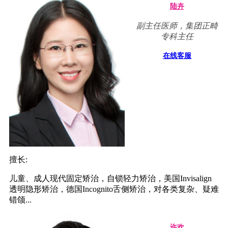
陆卉
副主任医师，集团正畸
专科主任
在线客服
擅长:
儿童、成人现代固定矫治，自锁轻力矫治，美国Invisalign
透明隐形矫治，德国Incognito舌侧矫治，对各类复杂、疑难
错颌...
许欢