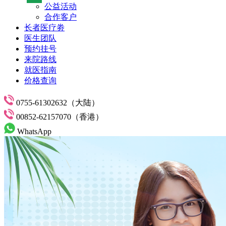
公益活动
合作客户
长者医疗劵
医生团队
预约挂号
来院路线
就医指南
价格查询
0755-61302632（大陆）
00852-62157070（香港）
WhatsApp