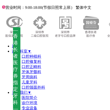
营业时间：9:00-18:00(节假日照常上班）
繁体中文
—
香
港
首页
长
诊疗科室▼
者
口腔种植科
口腔修复科
医
口腔正畸科
疗
牙体牙髓科
券
牙周病科
指
儿童牙科
口腔颌面外科
定
关于我们▼
牙
医院简介
科
诊疗环境
—
专业设备