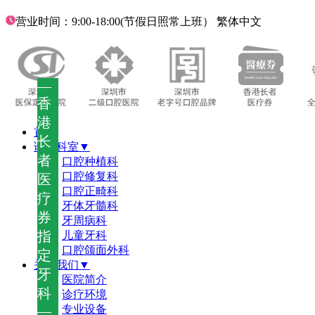
营业时间：9:00-18:00(节假日照常上班）
繁体中文
—
香
港
首页
长
诊疗科室▼
者
口腔种植科
口腔修复科
医
口腔正畸科
疗
牙体牙髓科
券
牙周病科
指
儿童牙科
口腔颌面外科
定
关于我们▼
牙
医院简介
科
诊疗环境
—
专业设备