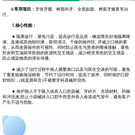
4.常用项目：
牙体牙髓、树脂补牙、全瓷贴面、烤瓷牙修复等治
疗。
5.核心性能：
●
隔离诊疗，避免污染，提高诊疗及品质：橡皮障良好地隔离唾
液、血液或其他组织液，获得清洁、干燥的操作区, 并减少口镜的雾
化，从而改善操作的可视性。同时防止医生与患者的唾液接触，避免
肝炎和艾滋病等疾病的医源性交叉感染，减少根管系统的交叉感染，
防止感染物质的潜在传播。
●
减少了治疗过程中病人频繁漱口以及与医生交谈的可能，避免
了重复较换隔湿棉卷，节约了治疗时间，提高了效率。同时保护口腔
软组织，(就是唇和舌)不被磨牙科器械所切伤.
●
保护病人不于吸入或吞入口腔器械、牙碎片、充填材料、药物
和冲洗液,防止小器械掉入口腔中而意外吞入食道或气管中，避免客户
产生不适与危险。