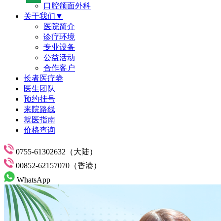
口腔颌面外科
关于我们▼
医院简介
诊疗环境
专业设备
公益活动
合作客户
长者医疗劵
医生团队
预约挂号
来院路线
就医指南
价格查询
0755-61302632（大陆）
00852-62157070（香港）
WhatsApp