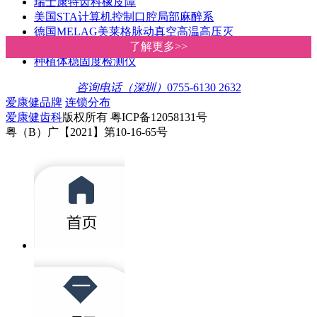
瑞士康特齿科橡皮障
美国STA计算机控制口腔局部麻醉系
德国MELAG美莱格脉动真空高温高压灭
德国蔡司显微镜根管治疗仪
了解更多>>
了解更多>>
种植体稳固度检测仪
咨询电话（深圳）
0755-6130 2632
爱康健品牌
连锁分布
爱康健齿科
版权所有 粤ICP备12058131号
粤（B）广【2021】第10-16-65号