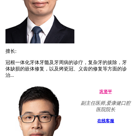
擅长:
冠根一体化牙体牙髓及牙周病的诊疗，复杂牙的拔除，牙
体缺损的嵌体修复，以及烤瓷冠、义齿的修复等方面的诊
治...
巩贤平
副主任医师,爱康健口腔
医院院长
在线客服