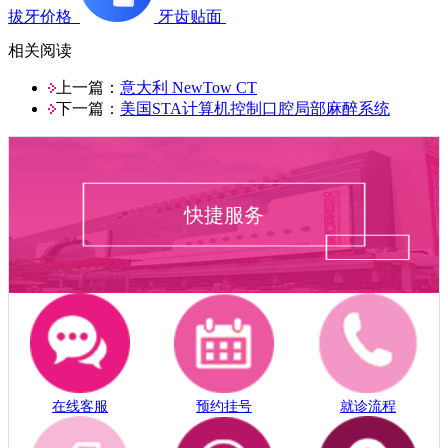
拔牙价格
牙齿贴面
相关阅读
上一篇：
意大利 NewTow CT
下一篇：
美国STA计算机控制口腔局部麻醉系统
快捷服务
在线客服
预约挂号
就诊流程