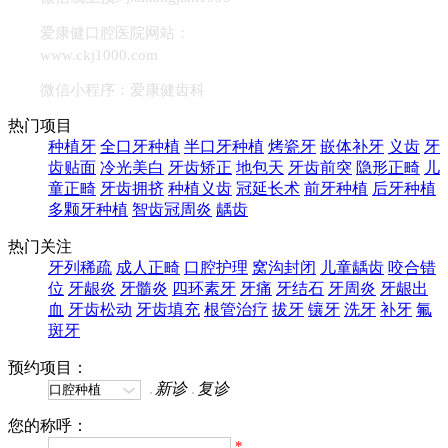
爱康健口腔医院网站：
www.ckj1000.com
微信小程序：爱康健齿科
热门项目
种植牙
全口牙种植
半口牙种植
烤瓷牙
嵌体补牙
义齿
牙
齿贴面
冷光美白
牙齿矫正
地包天
牙齿前突
隐形正畸
儿
童正畸
牙齿拥挤
种植义齿
冠延长术
前牙种植
后牙种植
多颗牙种植
智齿冠周炎
龋齿
热门关注
牙列稀疏
成人正畸
口腔护理
窝沟封闭
儿童龋齿
咬合错
位
牙龈炎
牙髓炎
四环素牙
牙痛
牙结石
牙周炎
牙龈出
血
牙齿松动
牙齿填充
根管治疗
拔牙
镶牙
洗牙
补牙
氟
斑牙
预约项目：
新诊
复诊
您的称呼：
*