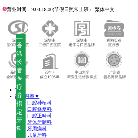
营业时间：9:00-18:00(节假日照常上班）
繁体中文
—
香
港
长
者
医
疗
首页
券
诊疗科室▼
指
口腔种植科
口腔修复科
定
口腔正畸科
牙
牙体牙髓科
科
牙周病科
儿童牙科
—