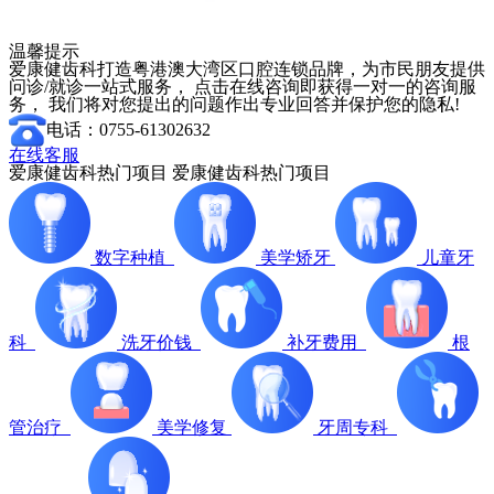
温馨提示
爱康健齿科打造粤港澳大湾区口腔连锁品牌，为市民朋友提供
问诊/就诊一站式服务， 点击在线咨询即获得一对一的咨询服
务， 我们将对您提出的问题作出专业回答并保护您的隐私!
电话：0755-61302632
在线客服
爱康健齿科热门项目
爱康健齿科热门项目
数字种植
美学矫牙
儿童牙
科
洗牙价钱
补牙费用
根
管治疗
美学修复
牙周专科