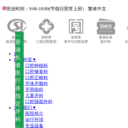
营业时间：9:00-18:00(节假日照常上班）
繁体中文
—
香
港
首页
长
诊疗科室▼
者
口腔种植科
口腔修复科
医
口腔正畸科
疗
牙体牙髓科
券
牙周病科
指
儿童牙科
口腔颌面外科
定
关于我们▼
牙
医院简介
科
诊疗环境
—
专业设备