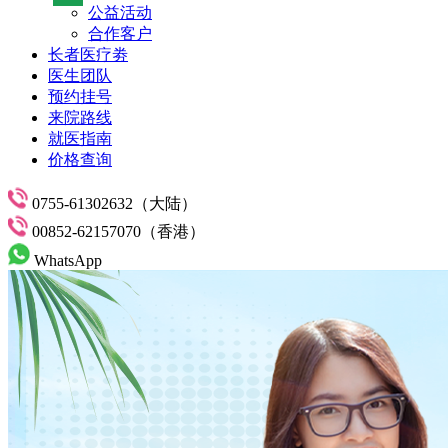
公益活动
合作客户
长者医疗劵
医生团队
预约挂号
来院路线
就医指南
价格查询
0755-61302632（大陆）
00852-62157070（香港）
WhatsApp