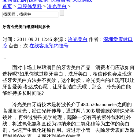
首页
>
口腔修复科
>
冷光美白
>
牙齿冷光美白维持时间多长
时间：2011-09-21 12:46 来源：
冷光美白
作者：
深圳爱康健口
腔
点击：
次
在线客服
预约挂号
...
面对市场上琳琅满目的牙齿美白产品，消费者们应该如何
选择呢?如果你试过刷牙美白，洗牙美白，相信你也会发现这
些牙齿美白方法并不奏效，这个时侯，冷光美白的出现可以让
牙齿爱美 者达成心愿，让牙齿洁白无暇，那么，冷光美白能
够维持多长时间呢?
冷光美白牙齿技术是将波长介于480-520nanometer之间的
高强度蓝光，经由光纤传导，通过两片30多层镀膜的特殊光学
镜片 ，再经过特殊光学处理，隔除一切有害的紫外线和红外
线，将过氧化氢和直径为20纳米的二氧化硅等为主体的美白
剂，快速产生氧化还原作用。透过牙小管，去除牙齿表面及深
层附着的色素，从而达到美白的效果。