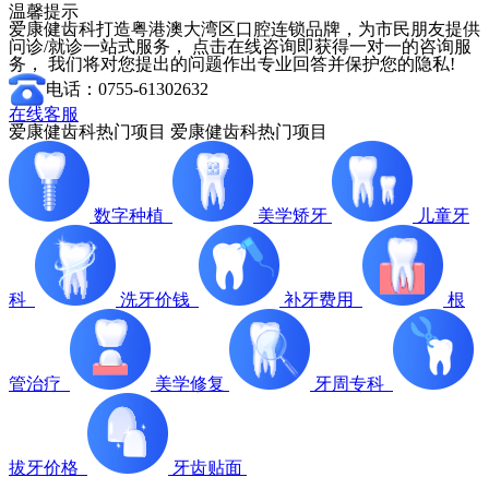
温馨提示
爱康健齿科打造粤港澳大湾区口腔连锁品牌，为市民朋友提供
问诊/就诊一站式服务， 点击在线咨询即获得一对一的咨询服
务， 我们将对您提出的问题作出专业回答并保护您的隐私!
电话：0755-61302632
在线客服
爱康健齿科热门项目
爱康健齿科热门项目
数字种植
美学矫牙
儿童牙
科
洗牙价钱
补牙费用
根
管治疗
美学修复
牙周专科
拔牙价格
牙齿贴面