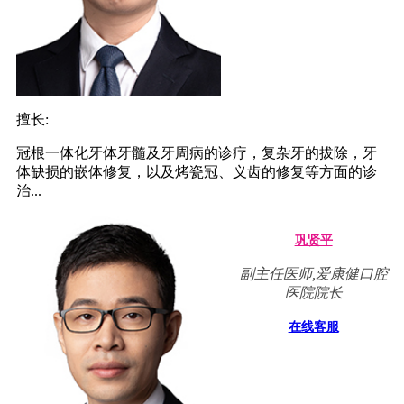
擅长:
冠根一体化牙体牙髓及牙周病的诊疗，复杂牙的拔除，牙
体缺损的嵌体修复，以及烤瓷冠、义齿的修复等方面的诊
治...
巩贤平
副主任医师,爱康健口腔
医院院长
在线客服