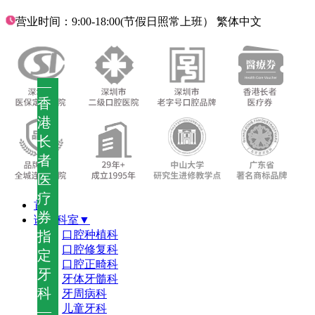
营业时间：9:00-18:00(节假日照常上班）
繁体中文
—
香
港
长
者
医
疗
首页
券
诊疗科室▼
指
口腔种植科
口腔修复科
定
口腔正畸科
牙
牙体牙髓科
科
牙周病科
儿童牙科
—