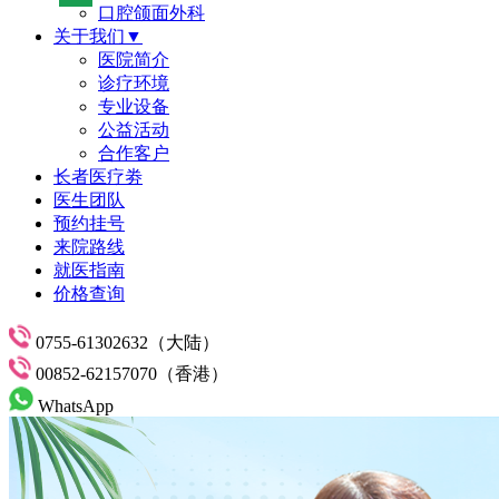
口腔颌面外科
关于我们▼
医院简介
诊疗环境
专业设备
公益活动
合作客户
长者医疗劵
医生团队
预约挂号
来院路线
就医指南
价格查询
0755-61302632（大陆）
00852-62157070（香港）
WhatsApp