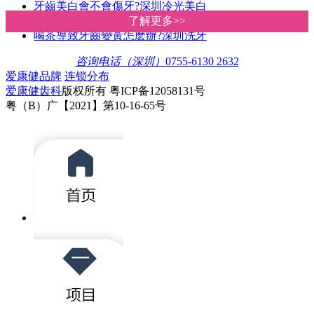
牙齒美白會不會傷牙?深圳冷光美白
你的牙齒適合做冷光美白嗎?深圳愛
了解更多>>
了解更多>>
喝茶導致牙齒變黃怎麽辦?深圳洗牙
咨询电话（深圳）
0755-6130 2632
爱康健品牌
连锁分布
爱康健齿科
版权所有 粤ICP备12058131号
粤（B）广【2021】第10-16-65号