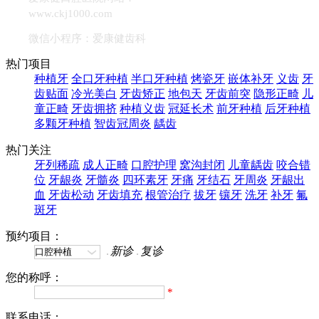
www.ckj1000.com
微信小程序：爱康健齿科
热门项目
种植牙
全口牙种植
半口牙种植
烤瓷牙
嵌体补牙
义齿
牙
齿贴面
冷光美白
牙齿矫正
地包天
牙齿前突
隐形正畸
儿
童正畸
牙齿拥挤
种植义齿
冠延长术
前牙种植
后牙种植
多颗牙种植
智齿冠周炎
龋齿
热门关注
牙列稀疏
成人正畸
口腔护理
窝沟封闭
儿童龋齿
咬合错
位
牙龈炎
牙髓炎
四环素牙
牙痛
牙结石
牙周炎
牙龈出
血
牙齿松动
牙齿填充
根管治疗
拔牙
镶牙
洗牙
补牙
氟
斑牙
预约项目：
新诊
复诊
您的称呼：
*
联系电话：