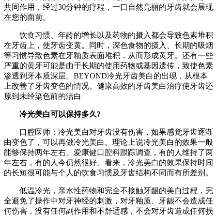
共同作用，经过30分钟的疗程，一口自然亮丽的牙齿就会展现
在您的面前。
饮食习惯、年龄的增长以及药物的摄入都会导致色素堆积
在牙齿上，使牙齿变黄。同时，深色食物的摄入、长期的吸烟
等习惯导致色素在牙釉质表面堆积，从而形成黄牙。还有一些
严重的黄牙可能是由于长期的使用药物或基因遗传，致使色素
渗透到牙本质深层。BEYOND冷光牙齿美白的出现，从根本
上改善了牙齿变色的情况。健康高效的牙齿美白治疗使牙齿还
原到未经染色前的洁白
冷光美白可以保持多久?
口腔医师：冷光美白对牙齿没有伤害，如果感觉牙齿逐渐
由变色了，可以再做冷光美白。理论上说冷光美白的效果一般
能够保持两年左右。爱康健口腔科跟踪调查，有的人维持了两
年左右，有的人今仍然很好。看来，冷光美白的效果保持时间
的长短很可能与个人的饮食习惯及牙齿结构不同而有所差别。
低温冷光，亲水性药物和完全不接触牙龈的美白过程，完
全避免了操作中对牙神经的刺激，对牙釉质、牙龈不会造成任
何伤害，没有任何副作用和不舒适感，不会对牙齿造成任何损