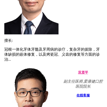
擅长:
冠根一体化牙体牙髓及牙周病的诊疗，复杂牙的拔除，牙
体缺损的嵌体修复，以及烤瓷冠、义齿的修复等方面的诊
治...
巩贤平
副主任医师,爱康健口腔
医院院长
在线客服