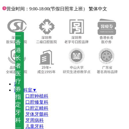
营业时间：9:00-18:00(节假日照常上班）
繁体中文
—
香
港
长
者
医
疗
首页
券
诊疗科室▼
指
口腔种植科
口腔修复科
定
口腔正畸科
牙
牙体牙髓科
科
牙周病科
儿童牙科
—