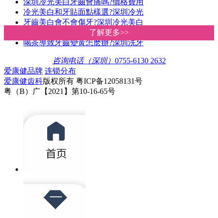
深圳冷光美白牙齒會痛嗎?價格費用
冷光美白和牙貼面點樣選?深圳冷光
牙齒美白會不會傷牙?深圳冷光美白
你的牙齒適合做冷光美白嗎?深圳愛
了解更多>>
了解更多>>
喝茶導致牙齒變黃怎麽辦?深圳洗牙
咨询电话（深圳）
0755-6130 2632
爱康健品牌
连锁分布
爱康健齿科
版权所有 粤ICP备12058131号
粤（B）广【2021】第10-16-65号