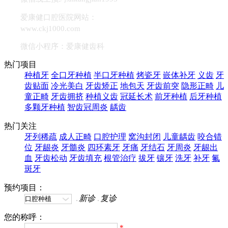
爱康健口腔医院网站：
www.ckj1000.com
微信小程序：爱康健齿科
热门项目
种植牙
全口牙种植
半口牙种植
烤瓷牙
嵌体补牙
义齿
牙
齿贴面
冷光美白
牙齿矫正
地包天
牙齿前突
隐形正畸
儿
童正畸
牙齿拥挤
种植义齿
冠延长术
前牙种植
后牙种植
多颗牙种植
智齿冠周炎
龋齿
热门关注
牙列稀疏
成人正畸
口腔护理
窝沟封闭
儿童龋齿
咬合错
位
牙龈炎
牙髓炎
四环素牙
牙痛
牙结石
牙周炎
牙龈出
血
牙齿松动
牙齿填充
根管治疗
拔牙
镶牙
洗牙
补牙
氟
斑牙
预约项目：
新诊
复诊
您的称呼：
*