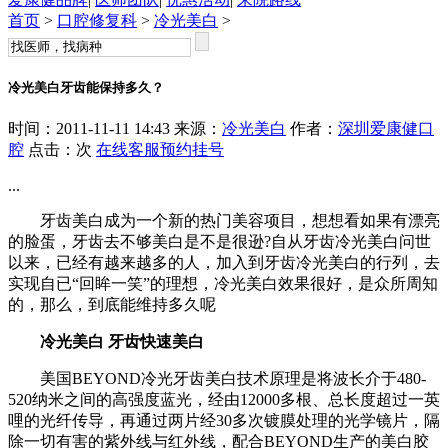
首页
>
口腔修复科
>
冷光美白
>
冷光美白牙齿能保持多久？
时间：2011-11-11 14:43 来源：
冷光美白
作者：
深圳爱康健口
腔
点击：
次
在线客服
预约挂号
...
牙齿美白成为一个新的热门美容项目，想想看如果有漂亮
的脸蛋，牙齿去不够美白是不是很逊?自从牙齿冷光美白问世
以来，已经有越来越多的人，加入到牙齿冷光美白的行列，去
实现自已“回眸一笑”的理想，冷光美白效果很好，是众所周知
的，那么，到底能维持多久呢
冷光美白 牙齿快速美白
美国BEYOND冷光牙齿美白技术原理是将波长介于480-
520纳米之间的高强度蓝光，经由12000多根、总长度超过一英
哩的光纤传导，再通过两片经30多次镀膜处理的光学镜片，隔
除一切有害的紫外线与红外线，配合BEYOND生产的美白胶