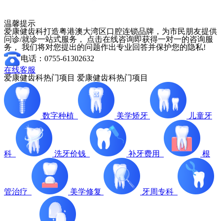
温馨提示
爱康健齿科打造粤港澳大湾区口腔连锁品牌，为市民朋友提供
问诊/就诊一站式服务， 点击在线咨询即获得一对一的咨询服
务， 我们将对您提出的问题作出专业回答并保护您的隐私!
电话：0755-61302632
在线客服
爱康健齿科热门项目
爱康健齿科热门项目
数字种植
美学矫牙
儿童牙
科
洗牙价钱
补牙费用
根
管治疗
美学修复
牙周专科