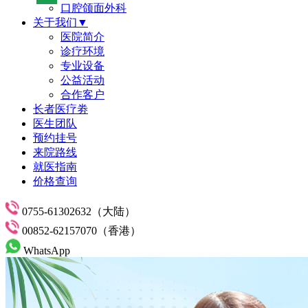
口腔颌面外科
关于我们▼
医院简介
诊疗环境
专业设备
公益活动
合作客户
长者医疗劵
医生团队
预约挂号
来院路线
就医指南
价格查询
0755-61302632（大陆）
00852-62157070（香港）
WhatsApp