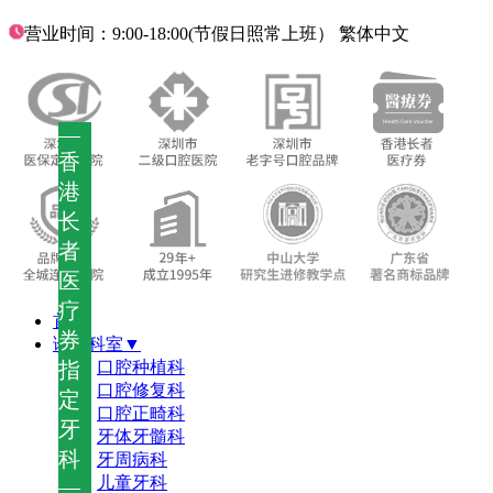
营业时间：9:00-18:00(节假日照常上班）
繁体中文
—
香
港
长
者
医
疗
首页
券
诊疗科室▼
指
口腔种植科
口腔修复科
定
口腔正畸科
牙
牙体牙髓科
科
牙周病科
儿童牙科
—