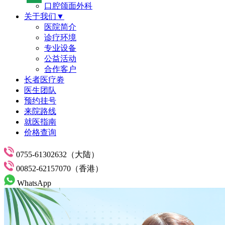
口腔颌面外科
关于我们▼
医院简介
诊疗环境
专业设备
公益活动
合作客户
长者医疗劵
医生团队
预约挂号
来院路线
就医指南
价格查询
0755-61302632（大陆）
00852-62157070（香港）
WhatsApp