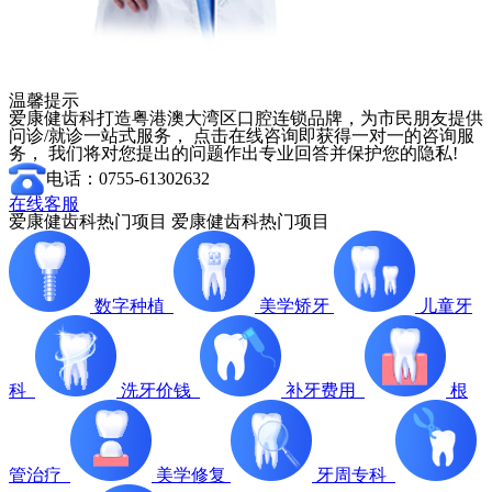
温馨提示
爱康健齿科打造粤港澳大湾区口腔连锁品牌，为市民朋友提供
问诊/就诊一站式服务， 点击在线咨询即获得一对一的咨询服
务， 我们将对您提出的问题作出专业回答并保护您的隐私!
电话：0755-61302632
在线客服
爱康健齿科热门项目
爱康健齿科热门项目
数字种植
美学矫牙
儿童牙
科
洗牙价钱
补牙费用
根
管治疗
美学修复
牙周专科