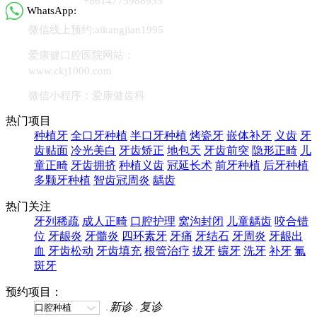
+8614775988935
WhatsApp:
微信线上预约:aikangjian1995
爱康健口腔医院网站：
www.ckj1000.com
微信小程序：爱康健齿科
热门项目
种植牙
全口牙种植
半口牙种植
烤瓷牙
嵌体补牙
义齿
牙
齿贴面
冷光美白
牙齿矫正
地包天
牙齿前突
隐形正畸
儿
童正畸
牙齿拥挤
种植义齿
冠延长术
前牙种植
后牙种植
多颗牙种植
智齿冠周炎
龋齿
热门关注
牙列稀疏
成人正畸
口腔护理
窝沟封闭
儿童龋齿
咬合错
位
牙龈炎
牙髓炎
四环素牙
牙痛
牙结石
牙周炎
牙龈出
血
牙齿松动
牙齿填充
根管治疗
拔牙
镶牙
洗牙
补牙
氟
斑牙
预约项目：
新诊
复诊