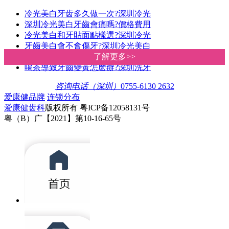
冷光美白牙齿多久做一次?深圳冷光
深圳冷光美白牙齒會痛嗎?價格費用
冷光美白和牙貼面點樣選?深圳冷光
牙齒美白會不會傷牙?深圳冷光美白
你的牙齒適合做冷光美白嗎?深圳愛
了解更多>>
了解更多>>
喝茶導致牙齒變黃怎麽辦?深圳洗牙
咨询电话（深圳）
0755-6130 2632
爱康健品牌
连锁分布
爱康健齿科
版权所有 粤ICP备12058131号
粤（B）广【2021】第10-16-65号