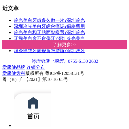
近文章
冷光美白牙齿多久做一次?深圳冷光
深圳冷光美白牙齒會痛嗎?價格費用
冷光美白和牙貼面點樣選?深圳冷光
牙齒美白會不會傷牙?深圳冷光美白
你的牙齒適合做冷光美白嗎?深圳愛
了解更多>>
了解更多>>
喝茶導致牙齒變黃怎麽辦?深圳洗牙
咨询电话（深圳）
0755-6130 2632
爱康健品牌
连锁分布
爱康健齿科
版权所有 粤ICP备12058131号
粤（B）广【2021】第10-16-65号