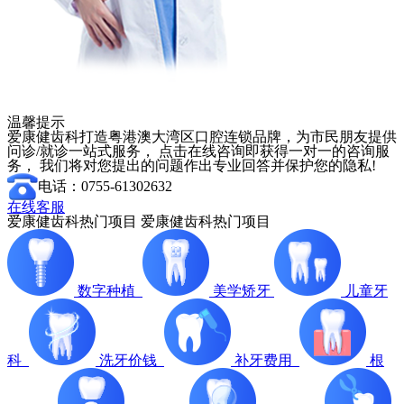
温馨提示
爱康健齿科打造粤港澳大湾区口腔连锁品牌，为市民朋友提供
问诊/就诊一站式服务， 点击在线咨询即获得一对一的咨询服
务， 我们将对您提出的问题作出专业回答并保护您的隐私!
电话：0755-61302632
在线客服
爱康健齿科热门项目
爱康健齿科热门项目
数字种植
美学矫牙
儿童牙
科
洗牙价钱
补牙费用
根