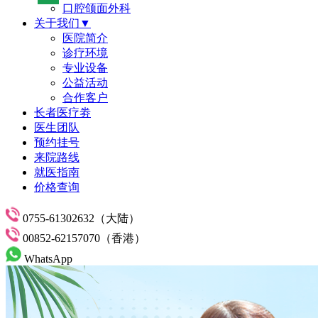
口腔颌面外科
关于我们▼
医院简介
诊疗环境
专业设备
公益活动
合作客户
长者医疗劵
医生团队
预约挂号
来院路线
就医指南
价格查询
0755-61302632（大陆）
00852-62157070（香港）
WhatsApp