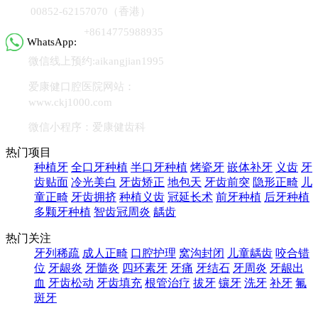
00852-62157070（香港）
+8614775988935
WhatsApp:
微信线上预约:aikangjian1995
爱康健口腔医院网站：
www.ckj1000.com
微信小程序：爱康健齿科
热门项目
种植牙
全口牙种植
半口牙种植
烤瓷牙
嵌体补牙
义齿
牙
齿贴面
冷光美白
牙齿矫正
地包天
牙齿前突
隐形正畸
儿
童正畸
牙齿拥挤
种植义齿
冠延长术
前牙种植
后牙种植
多颗牙种植
智齿冠周炎
龋齿
热门关注
牙列稀疏
成人正畸
口腔护理
窝沟封闭
儿童龋齿
咬合错
位
牙龈炎
牙髓炎
四环素牙
牙痛
牙结石
牙周炎
牙龈出
血
牙齿松动
牙齿填充
根管治疗
拔牙
镶牙
洗牙
补牙
氟
斑牙