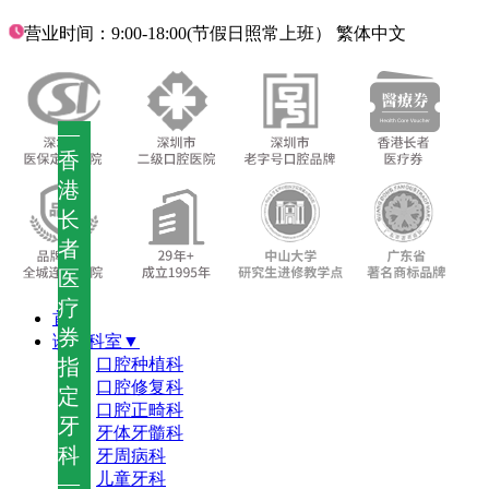
营业时间：9:00-18:00(节假日照常上班）
繁体中文
—
香
港
长
者
医
疗
首页
券
诊疗科室▼
指
口腔种植科
口腔修复科
定
口腔正畸科
牙
牙体牙髓科
科
牙周病科
儿童牙科
—