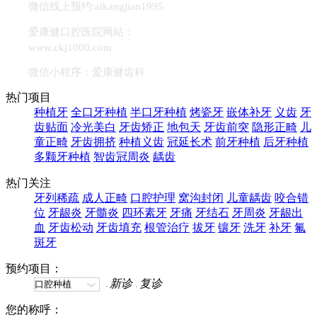
微信线上预约:aikangjian1995
爱康健口腔医院网站：
www.ckj1000.com
微信小程序：爱康健齿科
热门项目
种植牙
全口牙种植
半口牙种植
烤瓷牙
嵌体补牙
义齿
牙
齿贴面
冷光美白
牙齿矫正
地包天
牙齿前突
隐形正畸
儿
童正畸
牙齿拥挤
种植义齿
冠延长术
前牙种植
后牙种植
多颗牙种植
智齿冠周炎
龋齿
热门关注
牙列稀疏
成人正畸
口腔护理
窝沟封闭
儿童龋齿
咬合错
位
牙龈炎
牙髓炎
四环素牙
牙痛
牙结石
牙周炎
牙龈出
血
牙齿松动
牙齿填充
根管治疗
拔牙
镶牙
洗牙
补牙
氟
斑牙
预约项目：
新诊
复诊
您的称呼：