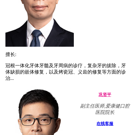
擅长:
冠根一体化牙体牙髓及牙周病的诊疗，复杂牙的拔除，牙
体缺损的嵌体修复，以及烤瓷冠、义齿的修复等方面的诊
治...
巩贤平
副主任医师,爱康健口腔
医院院长
在线客服