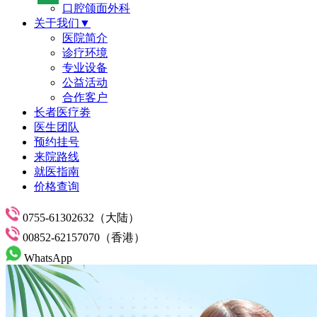
口腔颌面外科
关于我们▼
医院简介
诊疗环境
专业设备
公益活动
合作客户
长者医疗劵
医生团队
预约挂号
来院路线
就医指南
价格查询
0755-61302632（大陆）
00852-62157070（香港）
WhatsApp