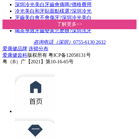
深圳冷光美白牙齒會痛嗎?價格費用
冷光美白和牙貼面點樣選?深圳冷光
牙齒美白會不會傷牙?深圳冷光美白
你的牙齒適合做冷光美白嗎?深圳愛
了解更多>>
了解更多>>
喝茶導致牙齒變黃怎麽辦?深圳洗牙
咨询电话（深圳）
0755-6130 2632
爱康健品牌
连锁分布
爱康健齿科
版权所有 粤ICP备12058131号
粤（B）广【2021】第10-16-65号