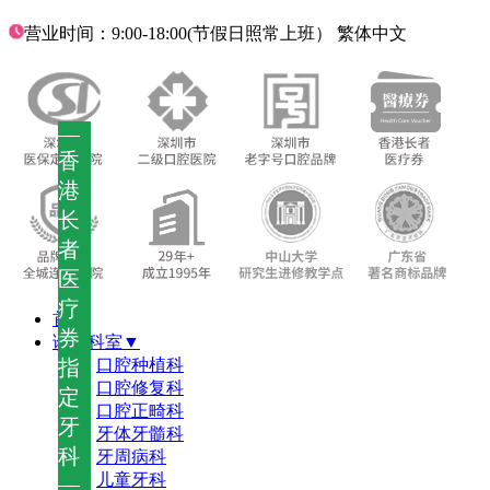
营业时间：9:00-18:00(节假日照常上班）
繁体中文
—
香
港
长
者
医
疗
首页
券
诊疗科室▼
指
口腔种植科
口腔修复科
定
口腔正畸科
牙
牙体牙髓科
科
牙周病科
儿童牙科
—