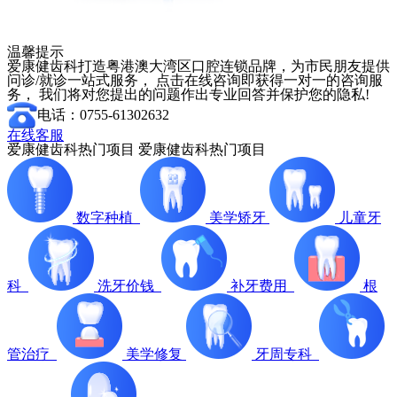
温馨提示
爱康健齿科打造粤港澳大湾区口腔连锁品牌，为市民朋友提供
问诊/就诊一站式服务， 点击在线咨询即获得一对一的咨询服
务， 我们将对您提出的问题作出专业回答并保护您的隐私!
电话：0755-61302632
在线客服
爱康健齿科热门项目
爱康健齿科热门项目
数字种植
美学矫牙
儿童牙
科
洗牙价钱
补牙费用
根
管治疗
美学修复
牙周专科