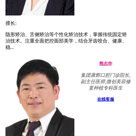
擅长:
隐形矫治、舌侧矫治等个性化矫治技术，掌握传统固定矫
治技术。注重全面把控面部美学，结合牙齿咬合、健康、
稳...
熊志华
集团康辉口腔门诊院长,
副主任医师,微创美容修
复种植专科医生
在线客服