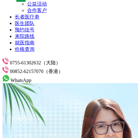
公益活动
合作客户
长者医疗劵
医生团队
预约挂号
来院路线
就医指南
价格查询
0755-61302632（大陆）
00852-62157070（香港）
WhatsApp