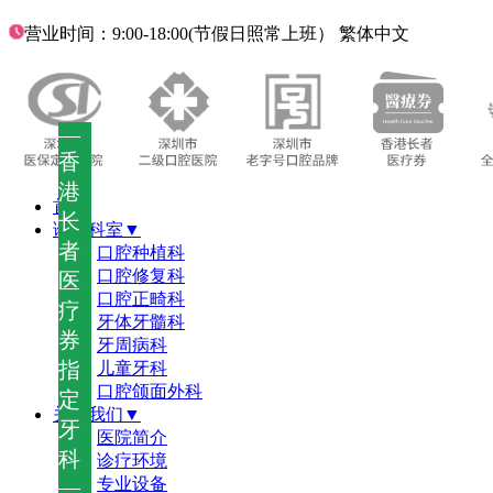
营业时间：9:00-18:00(节假日照常上班）
繁体中文
—
香
港
首页
长
诊疗科室▼
者
口腔种植科
口腔修复科
医
口腔正畸科
疗
牙体牙髓科
券
牙周病科
指
儿童牙科
口腔颌面外科
定
关于我们▼
牙
医院简介
科
诊疗环境
—
专业设备