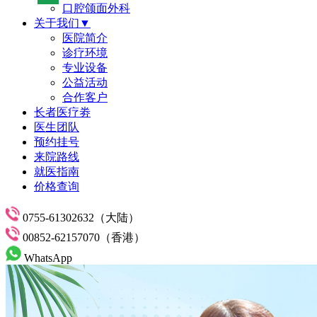
口腔颌面外科
关于我们▼
医院简介
诊疗环境
专业设备
公益活动
合作客户
长者医疗劵
医生团队
预约挂号
来院路线
就医指南
价格查询
0755-61302632（大陆）
00852-62157070（香港）
WhatsApp