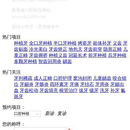
爱康健口腔医院网站：
www.ckj1000.com
微信小程序：爱康健齿科
热门项目
种植牙
全口牙种植
半口牙种植
烤瓷牙
嵌体补牙
义齿
牙
齿贴面
冷光美白
牙齿矫正
地包天
牙齿前突
隐形正畸
儿
童正畸
牙齿拥挤
种植义齿
冠延长术
前牙种植
后牙种植
多颗牙种植
智齿冠周炎
龋齿
热门关注
牙列稀疏
成人正畸
口腔护理
窝沟封闭
儿童龋齿
咬合错
位
牙龈炎
牙髓炎
四环素牙
牙痛
牙结石
牙周炎
牙龈出
血
牙齿松动
牙齿填充
根管治疗
拔牙
镶牙
洗牙
补牙
氟
斑牙
预约项目：
新诊
复诊
您的称呼：
*