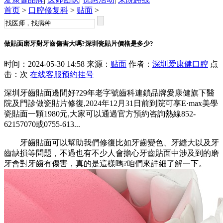
首页
>
口腔修复科
>
贴面
>
做貼面磨牙對牙齒傷害大嗎?深圳瓷貼片價格是多少?
时间：2024-05-30 14:58 来源：
贴面
作者：
深圳爱康健口腔
点
击：
次
在线客服
预约挂号
深圳牙齒貼面邊間好?29年老字號齒科連鎖品牌愛康健旗下醫
院及門診做瓷貼片修復,2024年12月31日前到院可享E·max美學
瓷貼面一顆1980元,大家可以通過官方預約咨詢熱線852-
62157070或0755-613...
牙齒貼面可以幫助我們修復比如牙齒變色、牙縫大以及牙
齒缺損等問題，不過也有不少人會擔心牙齒貼面中涉及到的磨
牙會對牙齒有傷害，真的是這樣嗎?咱們來詳細了解一下。