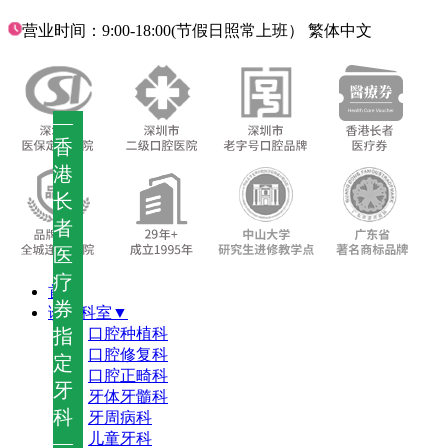
营业时间：9:00-18:00(节假日照常上班）
繁体中文
—
香
港
长
者
医
疗
首页
券
诊疗科室▼
指
口腔种植科
口腔修复科
定
口腔正畸科
牙
牙体牙髓科
科
牙周病科
儿童牙科
—