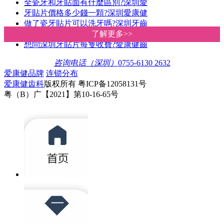
全瓷牙和牙貼面有什麼區別?深圳愛
牙貼片價格多少錢一顆?深圳愛康健
做了瓷牙貼片可以洗牙嗎?深圳牙齒
做瓷貼面會造成牙齒敏感嗎?深圳牙
了解更多>>
了解更多>>
想問深圳牙貼片每隻收費?愛康健齒
咨询电话（深圳）
0755-6130 2632
爱康健品牌
连锁分布
爱康健齿科
版权所有 粤ICP备12058131号
粤（B）广【2021】第10-16-65号