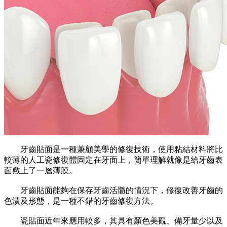
牙齒貼面是一種兼顧美學的修復技術，使用粘結材料將比
較薄的人工瓷修復體固定在牙面上，簡單理解就像是給牙齒表
面敷上了一層薄膜。
牙齒貼面能夠在保存牙齒活髓的情況下，修復改善牙齒的
色漬及形態，是一種不錯的牙齒修復方法。
瓷貼面近年來應用較多，其具有顏色美觀、備牙量少以及