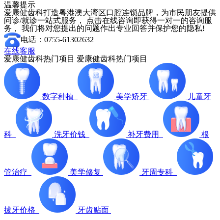
温馨提示
爱康健齿科打造粤港澳大湾区口腔连锁品牌，为市民朋友提供
问诊/就诊一站式服务， 点击在线咨询即获得一对一的咨询服
务， 我们将对您提出的问题作出专业回答并保护您的隐私!
电话：0755-61302632
在线客服
爱康健齿科热门项目
爱康健齿科热门项目
数字种植
美学矫牙
儿童牙
科
洗牙价钱
补牙费用
根
管治疗
美学修复
牙周专科
拔牙价格
牙齿贴面