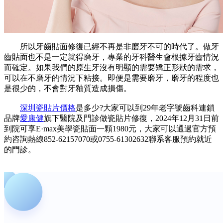
所以牙齒貼面修復已經不再是非磨牙不可的時代了。做牙
齒貼面也不是一定就得磨牙，專業的牙科醫生會根據牙齒情況
而確定。如果我們的原生牙沒有明顯的需要矯正形狀的需求，
可以在不磨牙的情況下粘接。即便是需要磨牙，磨牙的程度也
是很少的，不會對牙釉質造成損傷。
深圳瓷貼片價格
是多少?大家可以到29年老字號齒科連鎖
品牌
愛康健
旗下醫院及門診做瓷貼片修復，2024年12月31日前
到院可享E·max美學瓷貼面一顆1980元，大家可以通過官方預
約咨詢熱線852-62157070或0755-61302632聯系客服預約就近
的門診。