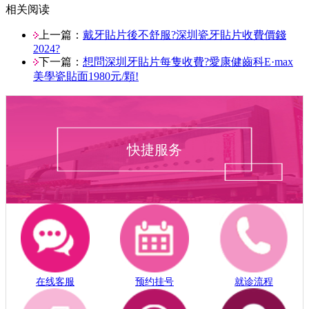
相关阅读
上一篇：
戴牙貼片後不舒服?深圳瓷牙貼片收費價錢
2024?
下一篇：
想問深圳牙貼片每隻收費?愛康健齒科E·max
美學瓷貼面1980元/顆!
快捷服务
在线客服
预约挂号
就诊流程