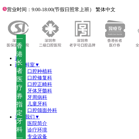
营业时间：9:00-18:00(节假日照常上班）
繁体中文
—
香
港
首页
长
诊疗科室▼
者
口腔种植科
口腔修复科
医
口腔正畸科
疗
牙体牙髓科
券
牙周病科
指
儿童牙科
口腔颌面外科
定
关于我们▼
牙
医院简介
科
诊疗环境
—
专业设备