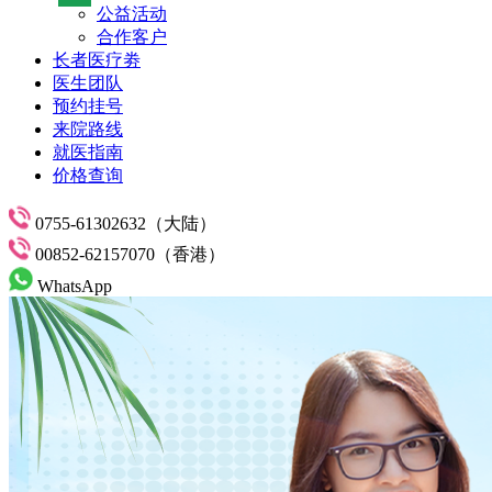
公益活动
合作客户
长者医疗劵
医生团队
预约挂号
来院路线
就医指南
价格查询
0755-61302632（大陆）
00852-62157070（香港）
WhatsApp