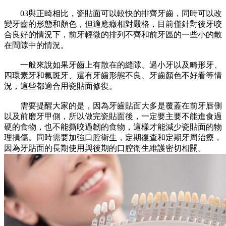
03與正畸相比，瓷貼面可以較快的排齊牙齒，同時可以改
變牙齒的形態和顏色，但適應癥相對嚴格，目前僅針對後牙咬
合良好的情況下，前牙輕微的排列不齊和前牙區的一些小的散
在間隙中的情況。
一般來說如果牙齒上有散在的縫隙、過小牙以及畸形牙、
四環素牙和氟斑牙、還有牙齒形態不良、牙齒顏色不好看等情
況，這些都適合用瓷貼面修復。
需要提醒大家的是，因為牙齒貼面大多是覆蓋在前牙唇側
以及前磨牙甲側，所以做完瓷貼面後，一定要主要不能進食過
硬的食物，也不能撕咬過韌的食物，這樣才能減少瓷貼面的物
理損傷。同時需要加強口腔衛生，定期復查和定期牙周治療，
因為牙貼面的長期使用與後期的口腔衛生維護密切相關。