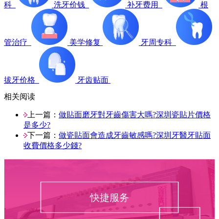
科
洗牙价钱
补牙费用
根
管治疗
美学修复
牙周专科
拔牙价格
牙齿贴面
相关阅读
上一篇：
做貼面磨牙對牙齒傷害大嗎?深圳瓷貼片價格
是多少?
下一篇：
做瓷貼面會造成牙齒敏感嗎?深圳牙醫牙貼面
收費價格多少錢?
快捷服务