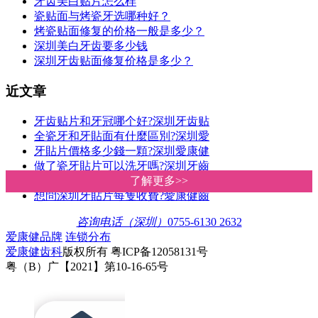
牙齿美白贴片怎么样
瓷贴面与烤瓷牙选哪种好？
烤瓷贴面修复的价格一般是多少？
深圳美白牙齿要多少钱
深圳牙齿贴面修复价格是多少？
近文章
牙齿贴片和牙冠哪个好?深圳牙齿贴
全瓷牙和牙貼面有什麼區別?深圳愛
牙貼片價格多少錢一顆?深圳愛康健
做了瓷牙貼片可以洗牙嗎?深圳牙齒
做瓷貼面會造成牙齒敏感嗎?深圳牙
了解更多>>
了解更多>>
想問深圳牙貼片每隻收費?愛康健齒
咨询电话（深圳）
0755-6130 2632
爱康健品牌
连锁分布
爱康健齿科
版权所有 粤ICP备12058131号
粤（B）广【2021】第10-16-65号