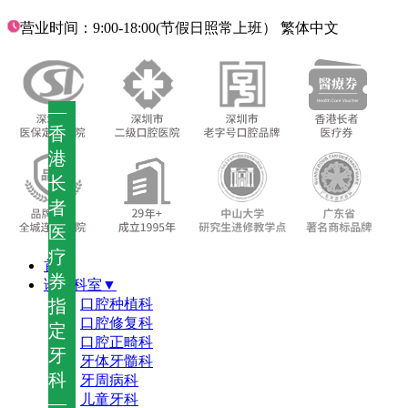
营业时间：9:00-18:00(节假日照常上班）
繁体中文
—
香
港
长
者
医
疗
首页
券
诊疗科室▼
指
口腔种植科
口腔修复科
定
口腔正畸科
牙
牙体牙髓科
科
牙周病科
儿童牙科
—