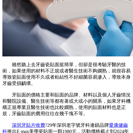
雖然聽上去牙齒瓷貼面挺簡單，但卻是很考驗牙醫的技
術，如果使用的材料不正規或者醫生技術不夠嫻熟，就很容易
導致瓷貼面使用不久或者粘結性不好細菌容易滲入，導致本身
牙齒受損齲壞。
牙貼面的價格主要和貼面的品牌、材料以及個人牙齒情況
和醫院設備、醫生技術等都有著或大或小的關系，如果牙科機
構正規專業且醫生技術也比較嫻熟，使用的貼面材料也是正
規，牙齒貼面的費用往往在幾千塊不等。
深圳牙貼片收費
?29年深圳老字號牙科連鎖品牌
愛康健齒
科
推出E·max美學瓷貼面一顆1980元，活動價格截止到2024年