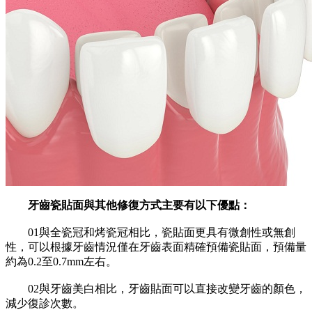
牙齒瓷貼面與其他修復方式主要有以下優點：
01與全瓷冠和烤瓷冠相比，瓷貼面更具有微創性或無創
性，可以根據牙齒情況僅在牙齒表面精確預備瓷貼面，預備量
約為0.2至0.7mm左右。
02與牙齒美白相比，牙齒貼面可以直接改變牙齒的顏色，
減少復診次數。