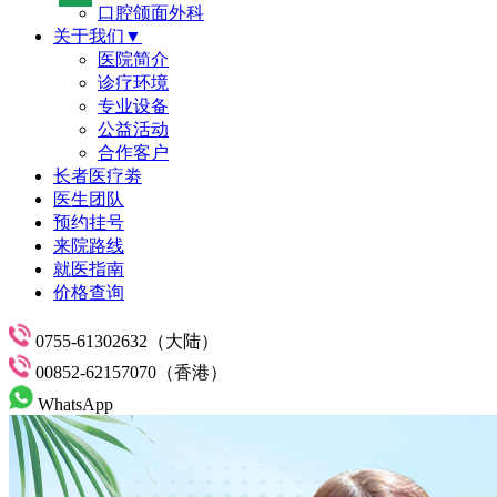
口腔颌面外科
关于我们▼
医院简介
诊疗环境
专业设备
公益活动
合作客户
长者医疗劵
医生团队
预约挂号
来院路线
就医指南
价格查询
0755-61302632（大陆）
00852-62157070（香港）
WhatsApp