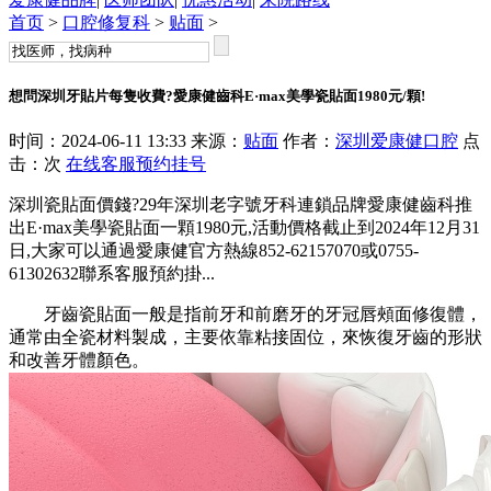
首页
>
口腔修复科
>
贴面
>
想問深圳牙貼片每隻收費?愛康健齒科E·max美學瓷貼面1980元/顆!
时间：2024-06-11 13:33 来源：
贴面
作者：
深圳爱康健口腔
点
击：
次
在线客服
预约挂号
深圳瓷貼面價錢?29年深圳老字號牙科連鎖品牌愛康健齒科推
出E·max美學瓷貼面一顆1980元,活動價格截止到2024年12月31
日,大家可以通過愛康健官方熱線852-62157070或0755-
61302632聯系客服預約掛...
牙齒瓷貼面一般是指前牙和前磨牙的牙冠唇頰面修復體，
通常由全瓷材料製成，主要依靠粘接固位，來恢復牙齒的形狀
和改善牙體顏色。