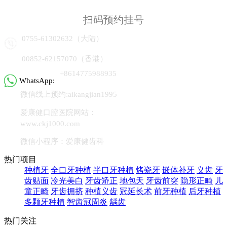
扫码预约挂号
0755-61302632（大陆）
00852-62157070（香港）
+8614775988935
WhatsApp:
微信线上预约:aikangjian1995
爱康健口腔医院网站：
www.ckj1000.com
微信小程序：爱康健齿科
热门项目
种植牙
全口牙种植
半口牙种植
烤瓷牙
嵌体补牙
义齿
牙
齿贴面
冷光美白
牙齿矫正
地包天
牙齿前突
隐形正畸
儿
童正畸
牙齿拥挤
种植义齿
冠延长术
前牙种植
后牙种植
多颗牙种植
智齿冠周炎
龋齿
热门关注