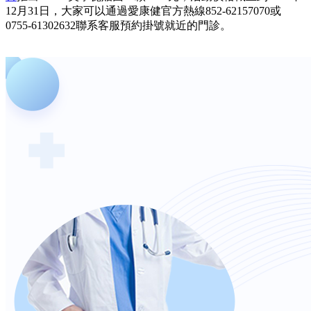
12月31日，大家可以通過愛康健官方熱線852-62157070或
0755-61302632聯系客服預約掛號就近的門診。