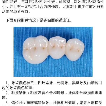
物性能好，与口腔组织相容性好，耐磨损，对牙周组织刺激性
小，并且有一定抵抗牙合力的强度。尤其对于青少年前牙冠折
活髓的患者有益。
下面介绍那种情况下是瓷贴面的适应证。
1、牙齿颜色异常：四环素牙，死髓牙，氟班牙及由增龄引
起的牙齿颜色加重。
2、釉质缺损：釉质发育不全和畸形，牙体部分缺损但未露
髓。
3、错位牙：扭转或错位牙，牙体相对健康，患者不愿接受