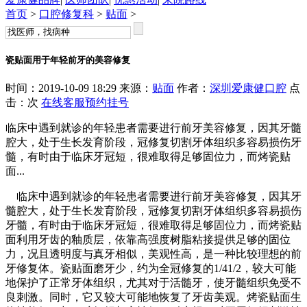
首页
>
口腔修复科
>
贴面
>
瓷贴面用于年轻前牙的美容修复
时间：2019-10-09 18:29 来源：
贴面
作者：
深圳爱康健口腔
点
击：
次
在线客服
预约挂号
临床中遇到就诊的年轻患者需要进行前牙美容修复，因其牙髓
腔大，处于生长发育阶段，冠修复切割牙体组织多容易损伤牙
髓，有时由于临床牙冠短，很难取得足够固位力，而烤瓷贴
面...
临床中遇到就诊的年轻患者需要进行前牙美容修复，因其牙
髓腔大，处于生长发育阶段，冠修复切割牙体组织多容易损伤
牙髓，有时由于临床牙冠短，很难取得足够固位力，而烤瓷贴
面利用牙齿的釉质层，依靠高强度树脂粘接提供足够的固位
力，况且透明度与真牙相似，美观性高，是一种比较理想的前
牙修复体。瓷贴面磨牙少，约为全冠修复的1/41/2，较大可能
地保护了正常牙体组织，尤其对于活髓牙，使牙髓组织免受不
良刺激。同时，它又较大可能地恢复了牙齿美观。烤瓷贴面生