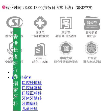
营业时间：9:00-18:00(节假日照常上班）
繁体中文
—
香
港
长
者
医
疗
首页
券
诊疗科室▼
指
口腔种植科
口腔修复科
定
口腔正畸科
牙
牙体牙髓科
科
牙周病科
儿童牙科
—