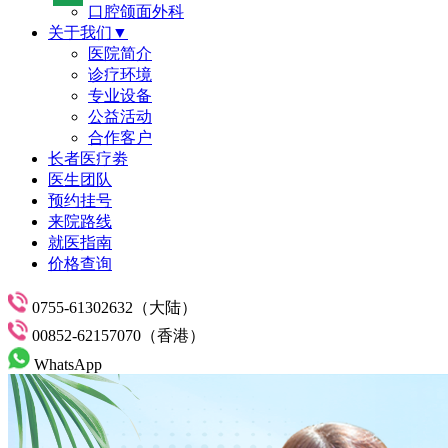
口腔颌面外科
关于我们▼
医院简介
诊疗环境
专业设备
公益活动
合作客户
长者医疗劵
医生团队
预约挂号
来院路线
就医指南
价格查询
0755-61302632（大陆）
00852-62157070（香港）
WhatsApp