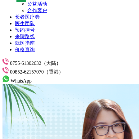
公益活动
合作客户
长者医疗劵
医生团队
预约挂号
来院路线
就医指南
价格查询
0755-61302632（大陆）
00852-62157070（香港）
WhatsApp