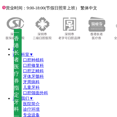
营业时间：9:00-18:00(节假日照常上班）
繁体中文
—
香
港
首页
长
诊疗科室▼
者
口腔种植科
口腔修复科
医
口腔正畸科
疗
牙体牙髓科
券
牙周病科
指
儿童牙科
口腔颌面外科
定
关于我们▼
牙
医院简介
科
诊疗环境
—
专业设备