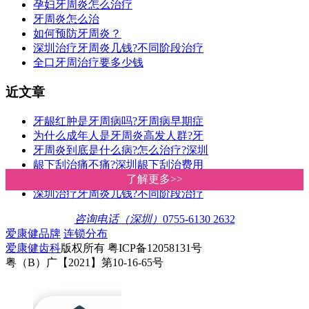
孕妇牙周炎怎么治疗
牙周炎怎么治
如何预防牙周炎？
深圳治疗牙周炎几钱?不同阶段治疗
全口牙周治疗要多少钱
近文章
牙龈红肿是牙周病吗?牙周病早期症
为什么成年人是牙周炎高发人群?牙
牙周炎到底是什么病?怎么治疗?深圳
龈下刮治痛不痛?深圳龈下刮治费用
牙周刮治后如何科学护理?深圳爱康
了解更多>>
了解更多>>
深圳治疗牙周炎几钱?不同阶段治疗
咨询电话（深圳）
0755-6130 2632
爱康健品牌
连锁分布
爱康健齿科
版权所有 粤ICP备12058131号
粤（B）广【2021】第10-16-65号