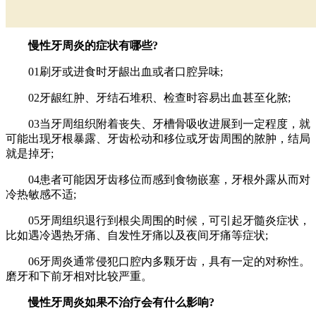
慢性牙周炎的症状有哪些?
01刷牙或进食时牙龈出血或者口腔异味;
02牙龈红肿、牙结石堆积、检查时容易出血甚至化脓;
03当牙周组织附着丧失、牙槽骨吸收进展到一定程度，就
可能出现牙根暴露、牙齿松动和移位或牙齿周围的脓肿，结局
就是掉牙;
04患者可能因牙齿移位而感到食物嵌塞，牙根外露从而对
冷热敏感不适;
05牙周组织退行到根尖周围的时候，可引起牙髓炎症状，
比如遇冷遇热牙痛、自发性牙痛以及夜间牙痛等症状;
06牙周炎通常侵犯口腔内多颗牙齿，具有一定的对称性。
磨牙和下前牙相对比较严重。
慢性牙周炎如果不治疗会有什么影响?