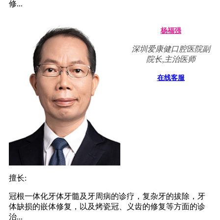
修...
杨福强
深圳爱康健口腔医院副
院长,主治医师
在线客服
擅长:
冠根一体化牙体牙髓及牙周病的诊疗，复杂牙的拔除，牙
体缺损的嵌体修复，以及烤瓷冠、义齿的修复等方面的诊
治...