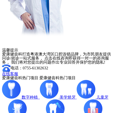
温馨提示
爱康健齿科打造粤港澳大湾区口腔连锁品牌，为市民朋友提供
问诊/就诊一站式服务， 点击在线咨询即获得一对一的咨询服
务， 我们将对您提出的问题作出专业回答并保护您的隐私!
电话：0755-61302632
在线客服
爱康健齿科热门项目
爱康健齿科热门项目
数字种植
美学矫牙
儿童牙