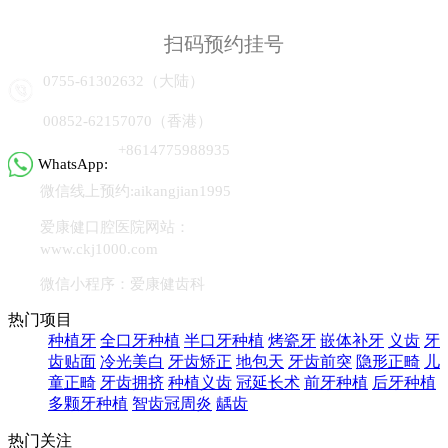
扫码预约挂号
0755-61302632（大陆）
00852-62157070（香港）
+8614775988935
WhatsApp:
微信线上预约:aikangjian1995
爱康健口腔医院网站：
www.ckj1000.com
微信小程序：爱康健齿科
热门项目
种植牙
全口牙种植
半口牙种植
烤瓷牙
嵌体补牙
义齿
牙
齿贴面
冷光美白
牙齿矫正
地包天
牙齿前突
隐形正畸
儿
童正畸
牙齿拥挤
种植义齿
冠延长术
前牙种植
后牙种植
多颗牙种植
智齿冠周炎
龋齿
热门关注