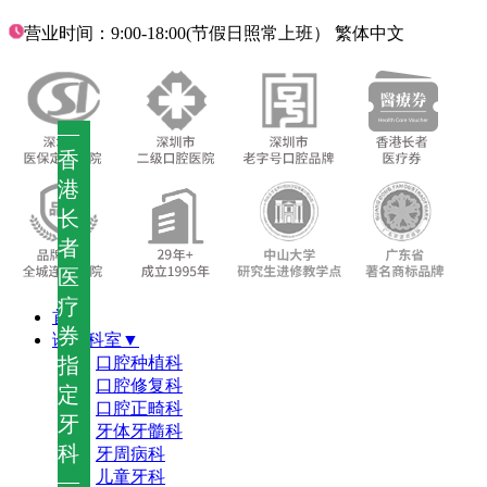
营业时间：9:00-18:00(节假日照常上班）
繁体中文
—
香
港
长
者
医
疗
首页
券
诊疗科室▼
指
口腔种植科
口腔修复科
定
口腔正畸科
牙
牙体牙髓科
科
牙周病科
儿童牙科
—