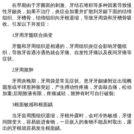
在早期由于牙菌斑的刺激、牙结石堆积等多种因素导致慢
性牙龈炎，如果不治疗，炎症会加重并扩散到牙龈下面的结缔
组织、牙槽骨，结缔组织向牙根退缩，导致牙周袋和牙槽骨吸
收。引发以下并发症：
1牙周牙髓联合病变
牙髓和牙周组织是相通的，牙周组织炎症会影响牙髓组
织，导致牙齿遇冷遇热就会牙痛、自发性牙痛以及夜间牙痛等
症状。
2牙周脓肿
牙周炎晚期，牙周袋是常见症状。患牙牙龈缘附近出现椭
圆形或半球形肿胀突起，产生搏动性疼痛，牙齿敲击痛，松动
加重;后期脓液有限，疼痛减轻，脓肿有时可自行破裂;
3根面敏感和根面龋
当牙齿周围组织退缩，牙根外露时，会对冷热敏感，牙缝
间隙变大，容易嵌进食物，一旦嵌入的食物不能及时取出，露
出的牙根就容易发生根面龋。