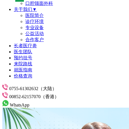
口腔颌面外科
关于我们▼
医院简介
诊疗环境
专业设备
公益活动
合作客户
长者医疗劵
医生团队
预约挂号
来院路线
就医指南
价格查询
0755-61302632（大陆）
00852-62157070（香港）
WhatsApp