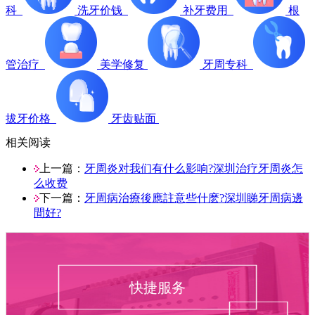
科
洗牙价钱
补牙费用
根
管治疗
美学修复
牙周专科
拔牙价格
牙齿贴面
相关阅读
上一篇：
牙周炎对我们有什么影响?深圳治疗牙周炎怎
么收费
下一篇：
牙周病治療後應註意些什麽?深圳睇牙周病邊
間好?
快捷服务