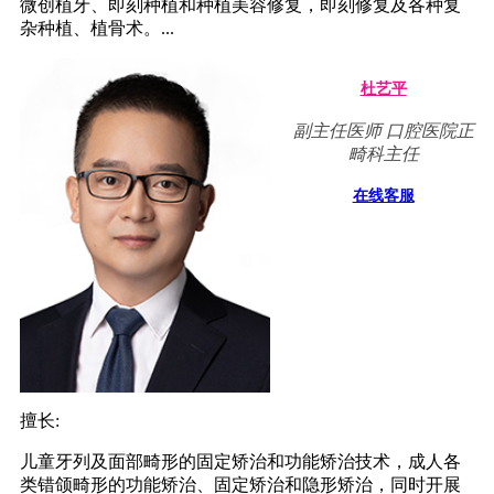
微创植牙、即刻种植和种植美容修复，即刻修复及各种复
杂种植、植骨术。...
杜艺平
副主任医师 口腔医院正
畸科主任
在线客服
擅长:
儿童牙列及面部畸形的固定矫治和功能矫治技术，成人各
类错颌畸形的功能矫治、固定矫治和隐形矫治，同时开展