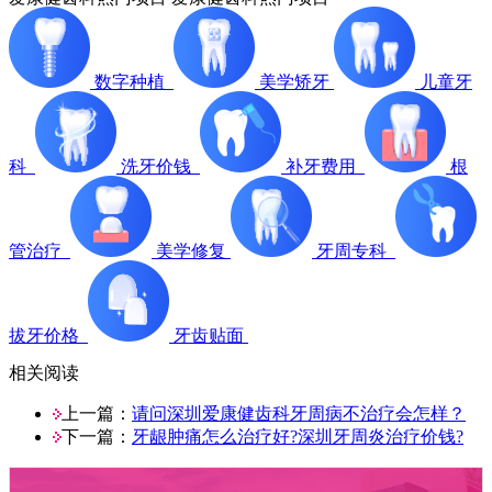
数字种植
美学矫牙
儿童牙
科
洗牙价钱
补牙费用
根
管治疗
美学修复
牙周专科
拔牙价格
牙齿贴面
相关阅读
上一篇：
请问深圳爱康健齿科牙周病不治疗会怎样？
下一篇：
牙龈肿痛怎么治疗好?深圳牙周炎治疗价钱?