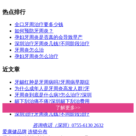
热点排行
全口牙周治疗要多少钱
如何预防牙周炎？
孕妇牙周炎是否真的会导致早产
深圳治疗牙周炎几钱?不同阶段治疗
牙周炎怎么治
孕妇牙周炎怎么治疗
近文章
牙龈红肿是牙周病吗?牙周病早期症
为什么成年人是牙周炎高发人群?牙
牙周炎到底是什么病?怎么治疗?深圳
龈下刮治痛不痛?深圳龈下刮治费用
牙周刮治后如何科学护理?深圳爱康
了解更多>>
了解更多>>
深圳治疗牙周炎几钱?不同阶段治疗
咨询电话（深圳）
0755-6130 2632
爱康健品牌
连锁分布