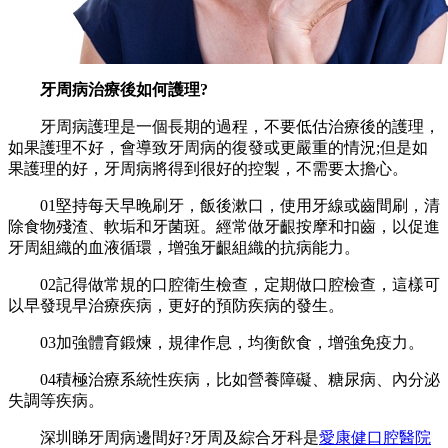
牙周病治療後如何護理?
牙周病護理是一個長期的過程，不要低估治療後的護理，
如果護理不好，會導致牙周病的復發或更嚴重的情況;但是如
果護理的好，牙周病將得到很好的控製，不需要太擔心。
01堅持每天早晚刷牙，飯後漱口，使用牙線或齒間刷，清
除食物殘渣、軟垢和牙菌斑。經常做牙齦按摩和扣齒，以促進
牙周組織的血液循環，增強牙齦組織的抗病能力。
02記得做常規的口腔衛生檢查，定期做口腔檢查，這樣可
以早發現早治療疾病，更好的預防疾病的發生。
03加強體育鍛煉，規律作息，均衡飲食，增強免疫力。
04積極治療系統性疾病，比如營養障礙、糖尿病、內分泌
失調等疾病。
深圳睇牙周病邊間好?牙周及綜合牙科是
愛康健口腔醫院