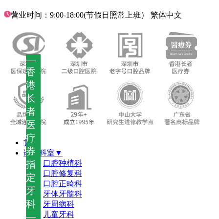
营业时间：9:00-18:00(节假日照常上班）
繁体中文
—
香
港
长
者
医
疗
首页
券
诊疗科室▼
指
口腔种植科
口腔修复科
定
口腔正畸科
牙
牙体牙髓科
科
牙周病科
儿童牙科
—