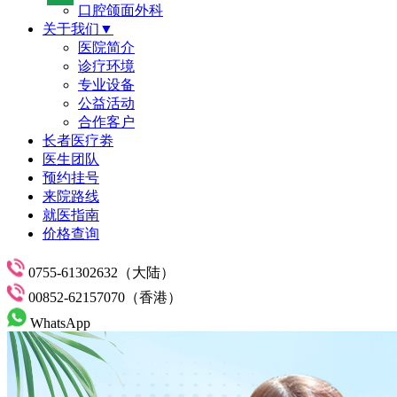
口腔颌面外科
关于我们▼
医院简介
诊疗环境
专业设备
公益活动
合作客户
长者医疗劵
医生团队
预约挂号
来院路线
就医指南
价格查询
0755-61302632（大陆）
00852-62157070（香港）
WhatsApp