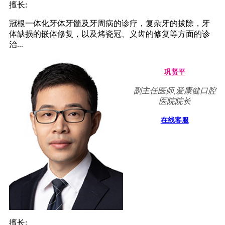
擅长:
冠根一体化牙体牙髓及牙周病的诊疗，复杂牙的拔除，牙
体缺损的嵌体修复，以及烤瓷冠、义齿的修复等方面的诊
治...
巩贤平
副主任医师,爱康健口腔
医院院长
在线客服
擅长: