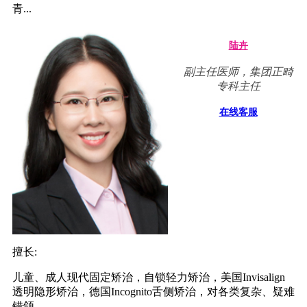
青...
陆卉
副主任医师，集团正畸
专科主任
在线客服
擅长:
儿童、成人现代固定矫治，自锁轻力矫治，美国Invisalign
透明隐形矫治，德国Incognito舌侧矫治，对各类复杂、疑难
错颌...