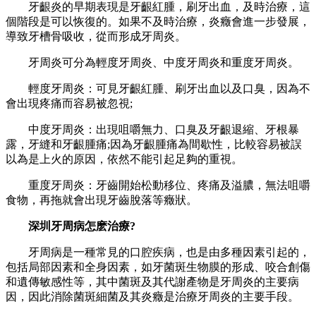
牙齦炎的早期表現是牙齦紅腫，刷牙出血，及時治療，這
個階段是可以恢復的。如果不及時治療，炎癥會進一步發展，
導致牙槽骨吸收，從而形成牙周炎。
牙周炎可分為輕度牙周炎、中度牙周炎和重度牙周炎。
輕度牙周炎：可見牙齦紅腫、刷牙出血以及口臭，因為不
會出現疼痛而容易被忽視;
中度牙周炎：出現咀嚼無力、口臭及牙齦退縮、牙根暴
露，牙縫和牙齦腫痛;因為牙齦腫痛為間歇性，比較容易被誤
以為是上火的原因，依然不能引起足夠的重視。
重度牙周炎：牙齒開始松動移位、疼痛及溢膿，無法咀嚼
食物，再拖就會出現牙齒脫落等癥狀。
深圳牙周病怎麽治療?
牙周病是一種常見的口腔疾病，也是由多種因素引起的，
包括局部因素和全身因素，如牙菌斑生物膜的形成、咬合創傷
和遺傳敏感性等，其中菌斑及其代謝產物是牙周炎的主要病
因，因此消除菌斑細菌及其炎癥是治療牙周炎的主要手段。