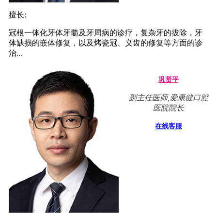
擅长:
冠根一体化牙体牙髓及牙周病的诊疗，复杂牙的拔除，牙
体缺损的嵌体修复，以及烤瓷冠、义齿的修复等方面的诊
治...
巩贤平
副主任医师,爱康健口腔
医院院长
在线客服