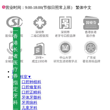
营业时间：9:00-18:00(节假日照常上班）
繁体中文
—
香
港
长
者
医
疗
首页
券
诊疗科室▼
指
口腔种植科
口腔修复科
定
口腔正畸科
牙
牙体牙髓科
科
牙周病科
儿童牙科
—