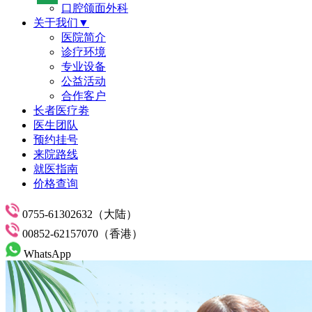
口腔颌面外科
关于我们▼
医院简介
诊疗环境
专业设备
公益活动
合作客户
长者医疗劵
医生团队
预约挂号
来院路线
就医指南
价格查询
0755-61302632（大陆）
00852-62157070（香港）
WhatsApp