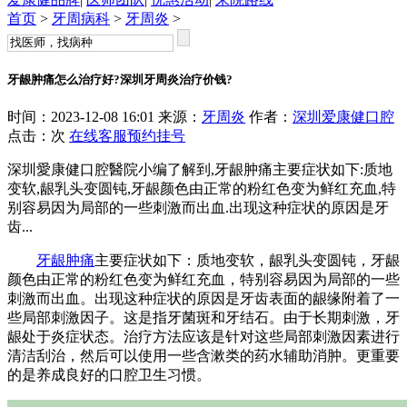
首页
>
牙周病科
>
牙周炎
>
牙龈肿痛怎么治疗好?深圳牙周炎治疗价钱?
时间：2023-12-08 16:01 来源：
牙周炎
作者：
深圳爱康健口腔
点击：
次
在线客服
预约挂号
深圳愛康健口腔醫院小编了解到,牙龈肿痛主要症状如下:质地
变软,龈乳头变圆钝,牙龈颜色由正常的粉红色变为鲜红充血,特
别容易因为局部的一些刺激而出血.出现这种症状的原因是牙
齿...
牙龈肿痛
主要症状如下：质地变软，龈乳头变圆钝，牙龈
颜色由正常的粉红色变为鲜红充血，特别容易因为局部的一些
刺激而出血。出现这种症状的原因是牙齿表面的龈缘附着了一
些局部刺激因子。这是指牙菌斑和牙结石。由于长期刺激，牙
龈处于炎症状态。治疗方法应该是针对这些局部刺激因素进行
清洁刮治，然后可以使用一些含漱类的药水辅助消肿。更重要
的是养成良好的口腔卫生习惯。