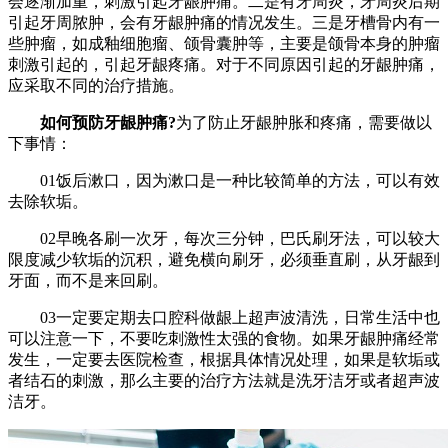
会逐渐加重，刺激引起牙龈肿痛。二是有牙周炎，牙周炎后期
引起牙周脓肿，会有牙龈肿痛的情况发生。三是牙槽骨内有一
些肿瘤，如成釉细胞瘤、颌骨囊肿等，主要是颌骨本身的肿瘤
刺激引起的，引起牙龈疼痛。对于不同原因引起的牙龈肿痛，
应采取不同的治疗措施。
如何预防牙龈肿痛?
为了防止牙龈肿胀和疼痛，需要做以
下事情：
01饭后漱口，因为漱口是一种比较简单的方法，可以有效
去除软垢。
02早晚各刷一次牙，每次三分钟，巴氏刷牙法，可以较大
限度减少软垢的沉积，避免横向刷牙，必须垂直刷，从牙龈到
牙面，而不是来回刷。
03一定要定期去口腔科做龈上超声波清洗，日常生活中也
可以注意一下，不要吃刺激性太强的食物。如果牙龈肿痛经常
发生，一定要去医院检查，根据具体情况处理，如果是软垢或
者结石的刺激，那么主要的治疗方法就是洗牙洁牙或者超声波
洁牙。