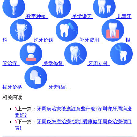
数字种植
美学矫牙
儿童牙
科
洗牙价钱
补牙费用
根
管治疗
美学修复
牙周专科
拔牙价格
牙齿贴面
相关阅读
上一篇：
牙周病治療後應註意些什麽?深圳睇牙周病邊
間好?
下一篇：
牙周炎怎麽治療?深圳愛康健牙周炎治療價目
表!