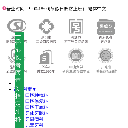
营业时间：9:00-18:00(节假日照常上班）
繁体中文
—
香
港
长
者
医
疗
首页
券
诊疗科室▼
指
口腔种植科
口腔修复科
定
口腔正畸科
牙
牙体牙髓科
科
牙周病科
儿童牙科
—