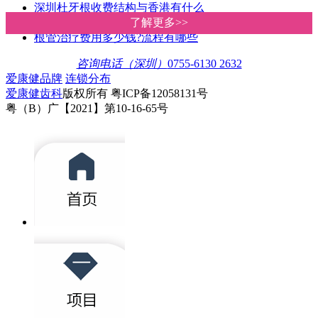
深圳杜牙根收费结构与香港有什么
为什么要做杜牙根，而不是直接拔
了解更多>>
了解更多>>
根管治疗费用多少钱?流程有哪些
咨询电话（深圳）
0755-6130 2632
爱康健品牌
连锁分布
爱康健齿科
版权所有 粤ICP备12058131号
粤（B）广【2021】第10-16-65号