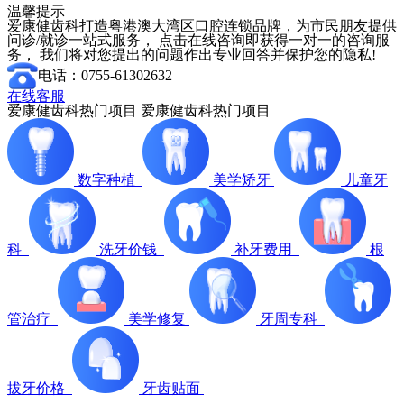
温馨提示
爱康健齿科打造粤港澳大湾区口腔连锁品牌，为市民朋友提供
问诊/就诊一站式服务， 点击在线咨询即获得一对一的咨询服
务， 我们将对您提出的问题作出专业回答并保护您的隐私!
电话：0755-61302632
在线客服
爱康健齿科热门项目
爱康健齿科热门项目
数字种植
美学矫牙
儿童牙
科
洗牙价钱
补牙费用
根
管治疗
美学修复
牙周专科
拔牙价格
牙齿贴面