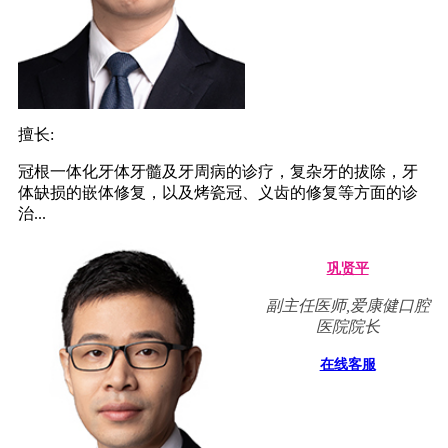
擅长:
冠根一体化牙体牙髓及牙周病的诊疗，复杂牙的拔除，牙
体缺损的嵌体修复，以及烤瓷冠、义齿的修复等方面的诊
治...
巩贤平
副主任医师,爱康健口腔
医院院长
在线客服