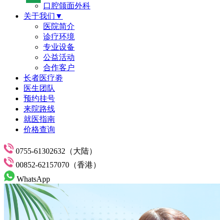
口腔颌面外科
关于我们▼
医院简介
诊疗环境
专业设备
公益活动
合作客户
长者医疗劵
医生团队
预约挂号
来院路线
就医指南
价格查询
0755-61302632（大陆）
00852-62157070（香港）
WhatsApp