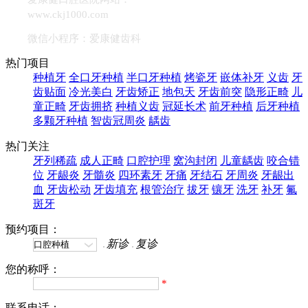
www.ckj1000.com
微信小程序：爱康健齿科
热门项目
种植牙
全口牙种植
半口牙种植
烤瓷牙
嵌体补牙
义齿
牙
齿贴面
冷光美白
牙齿矫正
地包天
牙齿前突
隐形正畸
儿
童正畸
牙齿拥挤
种植义齿
冠延长术
前牙种植
后牙种植
多颗牙种植
智齿冠周炎
龋齿
热门关注
牙列稀疏
成人正畸
口腔护理
窝沟封闭
儿童龋齿
咬合错
位
牙龈炎
牙髓炎
四环素牙
牙痛
牙结石
牙周炎
牙龈出
血
牙齿松动
牙齿填充
根管治疗
拔牙
镶牙
洗牙
补牙
氟
斑牙
预约项目：
新诊
复诊
您的称呼：
*
联系电话：