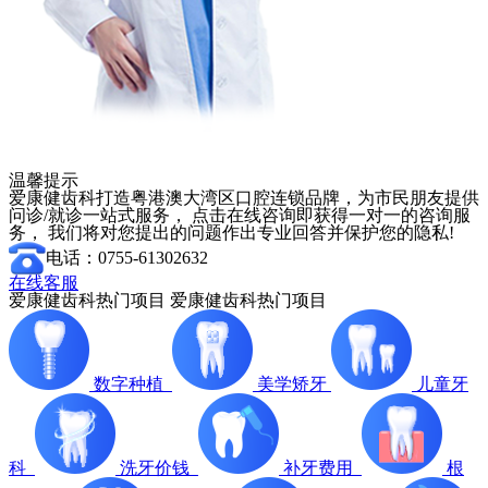
温馨提示
爱康健齿科打造粤港澳大湾区口腔连锁品牌，为市民朋友提供
问诊/就诊一站式服务， 点击在线咨询即获得一对一的咨询服
务， 我们将对您提出的问题作出专业回答并保护您的隐私!
电话：0755-61302632
在线客服
爱康健齿科热门项目
爱康健齿科热门项目
数字种植
美学矫牙
儿童牙
科
洗牙价钱
补牙费用
根