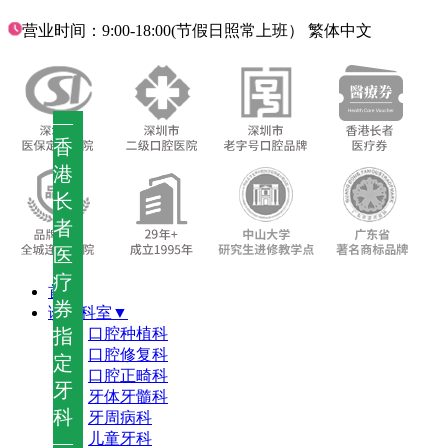
营业时间：9:00-18:00(节假日照常上班）
繁体中文
—
香
港
长
者
医
疗
首页
券
诊疗科室▼
指
口腔种植科
口腔修复科
定
口腔正畸科
牙
牙体牙髓科
科
牙周病科
儿童牙科
—