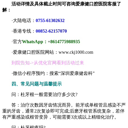
活动详情及具体截止时间可咨询爱康健口腔医院客服了
解：
·大陆电话：
0755-61302632
·香港专线：
00852-62157070
·官方
WhatsApp：+8614775988935
·爱康健口腔医院网站：www.ckj1000.com
到院告知->从优化官网看到活动过来
·微信小程序预约：搜索“深圳爱康健齿科”
四、常见问题与温馨提示
问：杜牙根一般需要治疗多少次?
答：治疗次数因牙齿情况而异。前牙或单根管且感染不严
重的牙齿，通常2次复诊即可完成;后磨牙根管系统复杂，若伴
有严重感染或根管变异，可能需要3次或以上精细化治疗。
问：杜牙根疼吗?