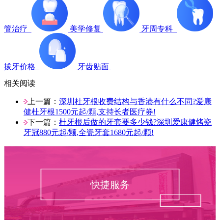
管治疗
美学修复
牙周专科
拔牙价格
牙齿贴面
相关阅读
上一篇：
深圳杜牙根收费结构与香港有什么不同?爱康
健杜牙根1500元起/顆,支持长者医疗券!
下一篇：
杜牙根后做的牙套要多少钱?深圳爱康健烤瓷
牙冠880元起/颗,全瓷牙套1680元起/颗!
快捷服务