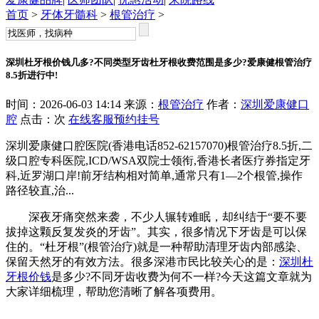
首页
>
牙体牙髓科
>
根管治疗
>
深圳杜牙根价钱几多?不同类型牙齿杜牙根收费范围是多少?爱康健根管治疗
8.5折进行中!
时间：2026-06-03 14:14 来源：
根管治疗
作者：
深圳爱康健口
腔
点击：
次
在线客服
预约挂号
深圳爱康健口腔医院(香港电话852-62157070)根管治疗8.5折,二
级口腔专科医院,ICD/WSA双院士领衔,香港长者医疗券指定牙
科,近罗湖口岸!前牙结构相对简单,通常只有1—2个根管,操作
路径较直,治...
深夜牙痛突然来袭，不少人辗转难眠，却纠结于“要不要
拔掉这颗反复发炎的牙齿”。其实，很多情况下牙齿是可以保
住的。“杜牙根”(根管治疗)就是一种帮助清理牙齿内部感染、
保留天然牙的有效方法。很多深港市民比较关心的是：
深圳杜
牙根价钱
是多少?不同牙齿收费为何不一样?今天这篇文章就为
大家详细梳理，帮助您清晰了解各项费用。