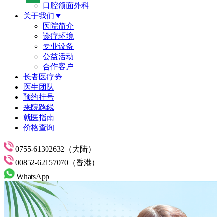
口腔颌面外科
关于我们▼
医院简介
诊疗环境
专业设备
公益活动
合作客户
长者医疗劵
医生团队
预约挂号
来院路线
就医指南
价格查询
0755-61302632（大陆）
00852-62157070（香港）
WhatsApp