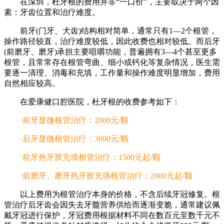
在深圳，杜牙根的费用并非“一口价”，主要取决于两个因
素：牙齿位置和治疗难度。
前牙(门牙、犬齿)结构相对简单，通常只有1—2个根管，
操作路径较直，治疗难度较低，因此收费也相对较低。而后牙
(前磨牙、磨牙)承担主要咀嚼功能，普遍拥有3—4个甚至更多
根管，且常常存在根管弯曲、细小或钙化等复杂情况，医生需
要逐一清理、消毒和充填，工作量和操作难度明显增加，费用
自然相应较高。
在爱康健口腔医院，杜牙根的收费参考如下：
·前牙显微根管治疗：2000元/颗
·后牙显微根管治疗：3000元/颗
·前牙热牙胶充填根管治疗：1500元起/颗
·前磨牙、磨牙热牙胶充填根管治疗：2000元起/颗
以上费用为根管治疗本身的价格，不含后续牙冠修复。根
管治疗后牙齿会因失去牙髓营养供给而逐渐变脆，通常建议佩
戴牙冠进行保护，牙冠费用根据材料不同在数百元至数千元不