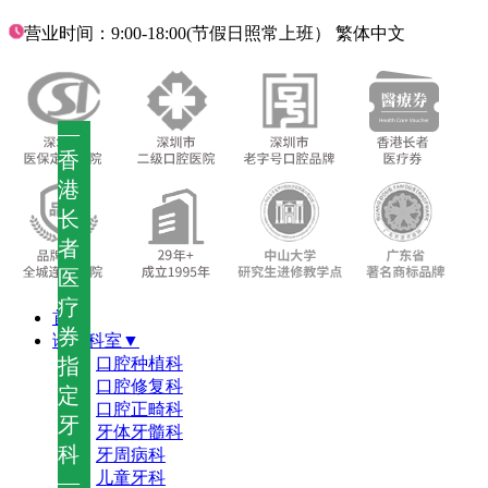
营业时间：9:00-18:00(节假日照常上班）
繁体中文
—
香
港
长
者
医
疗
首页
券
诊疗科室▼
指
口腔种植科
口腔修复科
定
口腔正畸科
牙
牙体牙髓科
科
牙周病科
儿童牙科
—