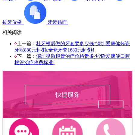
拔牙价格
牙齿贴面
相关阅读
上一篇：
杜牙根后做的牙套要多少钱?深圳爱康健烤瓷
牙冠880元起/颗,全瓷牙套1680元起/颗!
下一篇：
深圳显微根管治疗价格贵多少?附爱康健口腔
根管治疗收费标准!
快捷服务