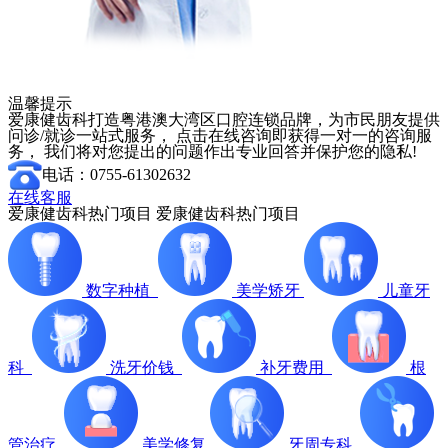
温馨提示
爱康健齿科打造粤港澳大湾区口腔连锁品牌，为市民朋友提供
问诊/就诊一站式服务， 点击在线咨询即获得一对一的咨询服
务， 我们将对您提出的问题作出专业回答并保护您的隐私!
电话：0755-61302632
在线客服
爱康健齿科热门项目
爱康健齿科热门项目
数字种植
美学矫牙
儿童牙
科
洗牙价钱
补牙费用
根
管治疗
美学修复
牙周专科