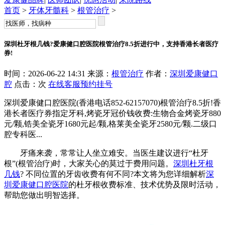
首页
>
牙体牙髓科
>
根管治疗
>
深圳杜牙根几钱?爱康健口腔医院根管治疗8.5折进行中，支持香港长者医疗
券!
时间：2026-06-22 14:31 来源：
根管治疗
作者：
深圳爱康健口
腔
点击：
次
在线客服
预约挂号
深圳爱康健口腔医院(香港电话852-62157070)根管治疗8.5折!香
港长者医疗券指定牙科,烤瓷牙冠价钱收费:生物合金烤瓷牙880
元/颗,锆美全瓷牙1680元起/颗,格莱美全瓷牙2580元/颗.二级口
腔专科医...
牙痛来袭，常常让人坐立难安。当医生建议进行“杜牙
根”(根管治疗)时，大家关心的莫过于费用问题。
深圳杜牙根
几钱
? 不同位置的牙齿收费有何不同?本文将为您详细解析
深
圳爱康健口腔医院
的杜牙根收费标准、技术优势及限时活动，
帮助您做出明智选择。