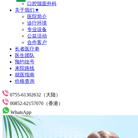
口腔颌面外科
关于我们▼
医院简介
诊疗环境
专业设备
公益活动
合作客户
长者医疗劵
医生团队
预约挂号
来院路线
就医指南
价格查询
0755-61302632（大陆）
00852-62157070（香港）
WhatsApp