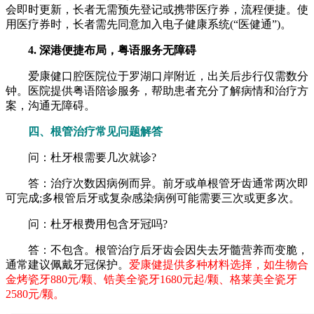
会即时更新，长者无需预先登记或携带医疗券，流程便捷。使
用医疗券时，长者需先同意加入电子健康系统(“医健通”)。
4. 深港便捷布局，粤语服务无障碍
爱康健口腔医院位于罗湖口岸附近，出关后步行仅需数分
钟。医院提供粤语陪诊服务，帮助患者充分了解病情和治疗方
案，沟通无障碍。
四、根管治疗常见问题解答
问：杜牙根需要几次就诊?
答：治疗次数因病例而异。前牙或单根管牙齿通常两次即
可完成;多根管后牙或复杂感染病例可能需要三次或更多次。
问：杜牙根费用包含牙冠吗?
答：不包含。根管治疗后牙齿会因失去牙髓营养而变脆，
通常建议佩戴牙冠保护。
爱康健提供多种材料选择，如生物合
金烤瓷牙880元/颗、锆美全瓷牙1680元起/颗、格莱美全瓷牙
2580元/颗。