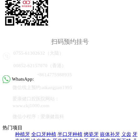
扫码预约挂号
0755-61302632（大陆）
00852-62157070（香港）
+8614775988935
WhatsApp:
微信线上预约:aikangjian1995
爱康健口腔医院网站：
www.ckj1000.com
微信小程序：爱康健齿科
热门项目
种植牙
全口牙种植
半口牙种植
烤瓷牙
嵌体补牙
义齿
牙