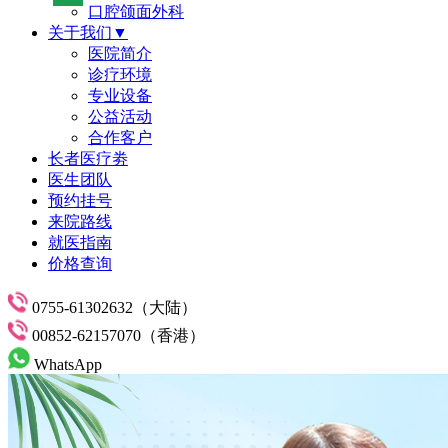
口腔颌面外科
关于我们▼
医院简介
诊疗环境
专业设备
公益活动
合作客户
长者医疗劵
医生团队
预约挂号
来院路线
就医指南
价格查询
0755-61302632（大陆）
00852-62157070（香港）
WhatsApp