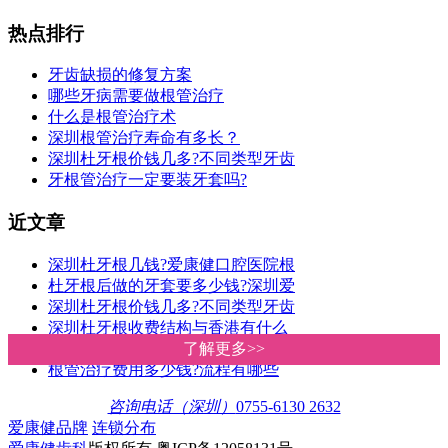
热点排行
牙齿缺损的修复方案
哪些牙病需要做根管治疗
什么是根管治疗术
深圳根管治疗寿命有多长？
深圳杜牙根价钱几多?不同类型牙齿
牙根管治疗一定要装牙套吗?
近文章
深圳杜牙根几钱?爱康健口腔医院根
杜牙根后做的牙套要多少钱?深圳爱
深圳杜牙根价钱几多?不同类型牙齿
深圳杜牙根收费结构与香港有什么
为什么要做杜牙根，而不是直接拔
了解更多>>
了解更多>>
根管治疗费用多少钱?流程有哪些
咨询电话（深圳）
0755-6130 2632
爱康健品牌
连锁分布