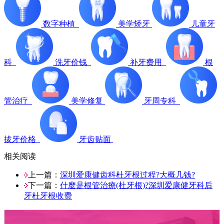
数字种植
美学矫牙
儿童牙
科
洗牙价钱
补牙费用
根
管治疗
美学修复
牙周专科
拔牙价格
牙齿贴面
相关阅读
上一篇：
深圳爱康健齿科杜牙根过程?大概几钱?
下一篇：
什麼是根管治療(杜牙根)?深圳爱康健牙科后
牙杜牙根收费