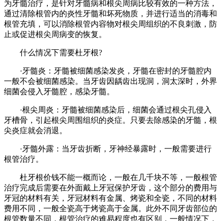
为牙髓治疗，是针对牙髓病和根尖周病比较有效的一种方法，
通过清除根管内的炎性牙髓和坏死物质，并进行适当的消毒和
根管充填，可以消除根管内容物对根尖周组织的不良刺激，防
止或促进根尖周病变的恢复。
什么情况下需要杜牙根?
·牙髓炎：牙髓被细菌感染发炎，牙髓在密封的牙髓腔内
一般不会被细菌感染。当牙齿因龋齿出现洞，洞太深时，外界
细菌会侵入牙髓腔，感染牙髓。
·根尖周炎：牙髓被细菌感染后，细菌会通过根尖孔侵入
牙槽骨，引起根尖周围组织的炎症。只要去除感染的牙髓，根
尖炎症就会消退。
·牙髓外露：当牙齿折断，牙神经暴露时，一般需要进行
根管治疗。
杜牙根价钱不能一概而论，一般在几千块不等，一般根管
治疗完成后需要在外面戴上牙冠保护牙齿，这个部分的费用与
牙冠的材料有关，牙冠材料有金属、烤瓷和全瓷，不同的材料
费用不同，一般全瓷高于烤瓷高于金属。此外不同牙齿部位的
根管数量不同，根管治疗的难易程度也有区别，一般情况下，