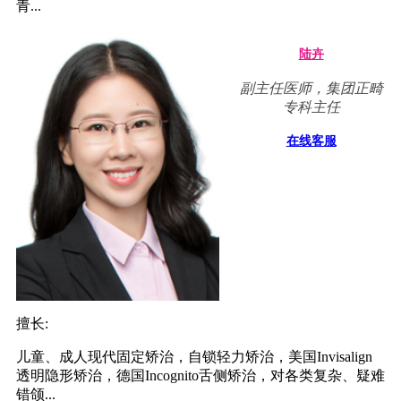
青...
陆卉
副主任医师，集团正畸
专科主任
在线客服
擅长:
儿童、成人现代固定矫治，自锁轻力矫治，美国Invisalign
透明隐形矫治，德国Incognito舌侧矫治，对各类复杂、疑难
错颌...