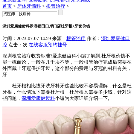
首页
>
牙体牙髓科
>
根管治疗
>
深圳爱康健齿科罗湖福田口岸门店杜牙根+牙套价钱
时间：2023-07-07 14:59 来源：
根管治疗
作者：
深圳爱康健口
腔
点击：
次
在线客服
预约挂号
深圳根管治疗收费标准?爱康健齿科小编了解到,杜牙根价钱不
能一概而论，一般在几千块不等，一般根管治疗完成后需要在
外面戴上牙冠保护牙齿，这个部分的费用与牙冠的材料有关，
牙...
杜牙根相比拔牙洗牙补牙这些比较不容易理解，什么是杜
牙根，什么情况下需要杜牙根，杜牙根又需要多少钱，针对这
些问题，
深圳爱康健齿科
小编为大家详细介绍一下。