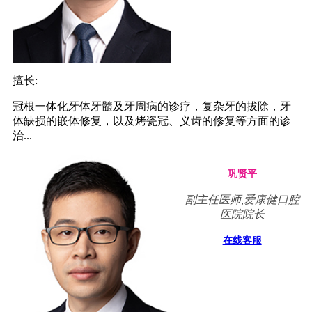
擅长:
冠根一体化牙体牙髓及牙周病的诊疗，复杂牙的拔除，牙
体缺损的嵌体修复，以及烤瓷冠、义齿的修复等方面的诊
治...
巩贤平
副主任医师,爱康健口腔
医院院长
在线客服