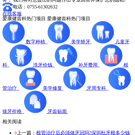
电话：0755-61302632
在线客服
爱康健齿科热门项目
爱康健齿科热门项目
数字种植
美学矫牙
儿童牙
科
洗牙价钱
补牙费用
根
管治疗
美学修复
牙周专科
拔牙价格
牙齿贴面
相关阅读
上一篇：
根管治疗后必须做牙冠吗?深圳杜牙根多少钱