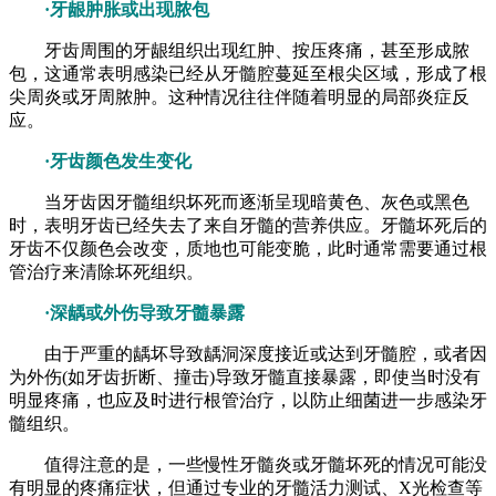
·牙龈肿胀或出现脓包
牙齿周围的牙龈组织出现红肿、按压疼痛，甚至形成脓
包，这通常表明感染已经从牙髓腔蔓延至根尖区域，形成了根
尖周炎或牙周脓肿。这种情况往往伴随着明显的局部炎症反
应。
·牙齿颜色发生变化
当牙齿因牙髓组织坏死而逐渐呈现暗黄色、灰色或黑色
时，表明牙齿已经失去了来自牙髓的营养供应。牙髓坏死后的
牙齿不仅颜色会改变，质地也可能变脆，此时通常需要通过根
管治疗来清除坏死组织。
·深龋或外伤导致牙髓暴露
由于严重的龋坏导致龋洞深度接近或达到牙髓腔，或者因
为外伤(如牙齿折断、撞击)导致牙髓直接暴露，即使当时没有
明显疼痛，也应及时进行根管治疗，以防止细菌进一步感染牙
髓组织。
值得注意的是，一些慢性牙髓炎或牙髓坏死的情况可能没
有明显的疼痛症状，但通过专业的牙髓活力测试、X光检查等