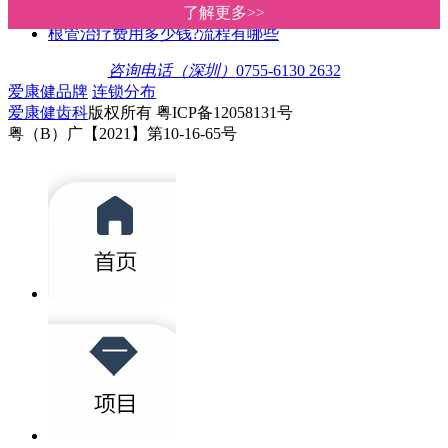
为什么要做杜牙根，而不是直接拔
了解更多>>
了解更多>>
根管治疗费用多少钱?流程有哪些
咨询电话（深圳）
0755-6130 2632
爱康健品牌
连锁分布
爱康健齿科
版权所有 粤ICP备12058131号
粤（B）广【2021】第10-16-65号