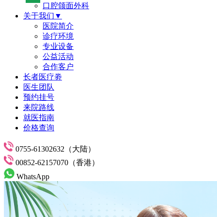
口腔颌面外科
关于我们▼
医院简介
诊疗环境
专业设备
公益活动
合作客户
长者医疗劵
医生团队
预约挂号
来院路线
就医指南
价格查询
0755-61302632（大陆）
00852-62157070（香港）
WhatsApp