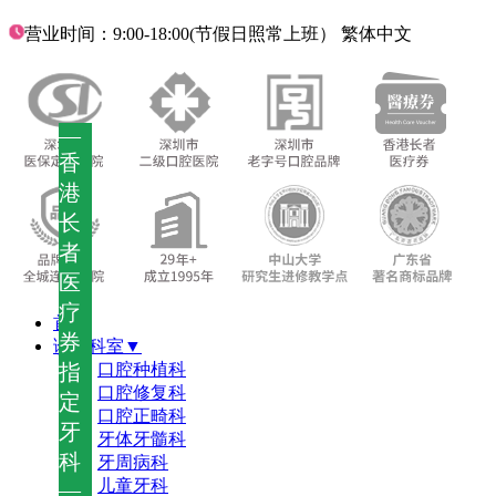
营业时间：9:00-18:00(节假日照常上班）
繁体中文
—
香
港
长
者
医
疗
首页
券
诊疗科室▼
指
口腔种植科
口腔修复科
定
口腔正畸科
牙
牙体牙髓科
科
牙周病科
儿童牙科
—