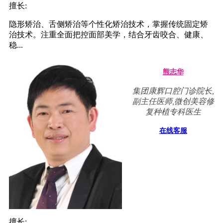
擅长:
隐形矫治、舌侧矫治等个性化矫治技术，掌握传统固定矫
治技术。注重全面把控面部美学，结合牙齿咬合、健康、
稳...
熊志华
集团康辉口腔门诊院长,
副主任医师,微创美容修
复种植专科医生
在线客服
擅长: