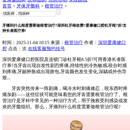
首页
>
牙体牙髓科
>
根管治疗
>
牙痛到什么程度需要做根管治疗?深圳杜牙根收费?爱康健口腔杜牙根7折!支
持长者医疗券!
时间：2025-11-04 10:15 来源：
根管治疗
作者：
深圳爱康健口
腔
点击：
次
在线客服
预约挂号
深圳爱康健口腔医院及连锁门诊杜牙根8.5折!可用香港长者医
疗券!当牙齿出现自发性剧烈疼痛,持续性的冷热敏感,咬合时感
到疼痛,牙龈肿胀或出现脓包,牙齿颜色发生变化,深龋或外伤导
致...
牙齿突然传来一阵剧痛，喝冷水时刺痛难忍，咬东西时疼
痛加剧——这些症状可能意味着您的牙齿需要根管治疗了。根
管治疗是牙科中常见的一种治疗方式，用于挽救受到感染或发
炎的牙髓组织。那么，牙痛到什么程度需要做根管治疗呢?