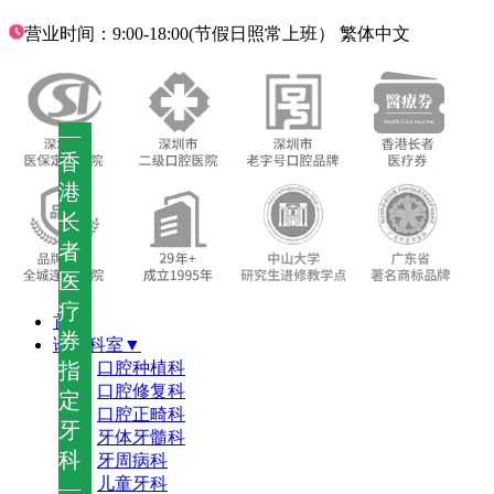
营业时间：9:00-18:00(节假日照常上班）
繁体中文
—
香
港
长
者
医
疗
首页
券
诊疗科室▼
指
口腔种植科
口腔修复科
定
口腔正畸科
牙
牙体牙髓科
科
牙周病科
儿童牙科
—