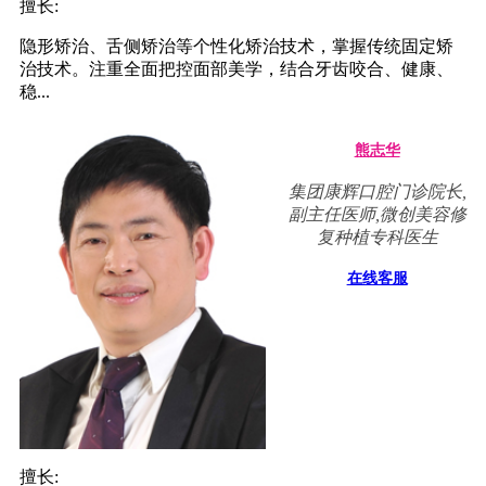
擅长:
隐形矫治、舌侧矫治等个性化矫治技术，掌握传统固定矫
治技术。注重全面把控面部美学，结合牙齿咬合、健康、
稳...
熊志华
集团康辉口腔门诊院长,
副主任医师,微创美容修
复种植专科医生
在线客服
擅长: