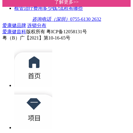
为什么要做杜牙根，而不是直接拔
了解更多>>
了解更多>>
根管治疗费用多少钱?流程有哪些
咨询电话（深圳）
0755-6130 2632
爱康健品牌
连锁分布
爱康健齿科
版权所有 粤ICP备12058131号
粤（B）广【2021】第10-16-65号