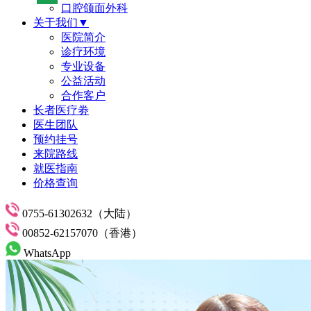
口腔颌面外科
关于我们▼
医院简介
诊疗环境
专业设备
公益活动
合作客户
长者医疗劵
医生团队
预约挂号
来院路线
就医指南
价格查询
0755-61302632（大陆）
00852-62157070（香港）
WhatsApp