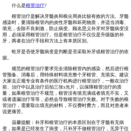
什么是
根管治疗
?
根管治疗是解决牙髓炎和根尖周炎比较有效的方法。牙髓
感染时，要清除根管内的炎性牙髓和坏死物质，并适当消毒、
填充，去除不良刺激，防止病变。顾名思义补牙对牙髓病变没
用，必须采用根管治疗。但是根管治疗不仅仅是升级版的补
牙，两者在治疗手段和方法上有本质区别。
蛀牙是否使牙髓病变是判断是否采取补牙或根管治疗的依
据。
规范的根管治疗要求完全清除根管内的感染，然后进行根
管预备、消毒后，用特殊材料填充整个牙根管、充填实。建议
大家去正规专业有条件的医疗机构进行根管治疗，一般在治疗
前、治疗中以及治疗后拍三张x光片，以保障根管治疗的质
量，如果根管治疗不规范，根管没有填充满或者填充不实，又
或者遗漏治疗等等，必然会导致根管治疗失败。对于失败的根
管治疗，需要取出填充的材料，不仅费时费力，而且对患者来
说更痛苦。
温馨提醒：补牙和根管治疗的本质区别在于牙髓有无病
变，如果是已经发生了病变，只补牙不做根管治疗，无异于往