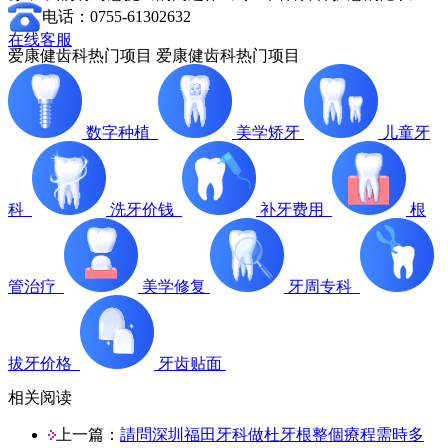
电话：0755-61302632
在线客服
爱康健齿科热门项目
爱康健齿科热门项目
数字种植
美学矫牙
儿童牙
科
洗牙价钱
补牙费用
根
管治疗
美学修复
牙周专科
拔牙价格
牙齿贴面
相关阅读
上一篇：
請問深圳福田牙科做杜牙根整個療程需時多