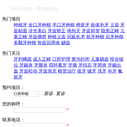
微信小程序：爱康健齿科
热门项目
种植牙
全口牙种植
半口牙种植
烤瓷牙
嵌体补牙
义齿
牙
齿贴面
冷光美白
牙齿矫正
地包天
牙齿前突
隐形正畸
儿
童正畸
牙齿拥挤
种植义齿
冠延长术
前牙种植
后牙种植
多颗牙种植
智齿冠周炎
龋齿
热门关注
牙列稀疏
成人正畸
口腔护理
窝沟封闭
儿童龋齿
咬合错
位
牙龈炎
牙髓炎
四环素牙
牙痛
牙结石
牙周炎
牙龈出
血
牙齿松动
牙齿填充
根管治疗
拔牙
镶牙
洗牙
补牙
氟
斑牙
预约项目：
新诊
复诊
您的称呼：
*
联系电话：
*