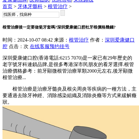
首页
>
牙体牙髓科
>
根管治疗
>
根管治療後一定要做瓷牙套嗎?深圳愛康健口腔杜牙根價格幾錢?
时间：2024-10-07 08:42 来源：
根管治疗
作者：
深圳爱康健口
腔
点击：
次
在线客服
预约挂号
深圳愛康健口腔(香港電話:6215 7070)是一家已有29年歷史的
老字號牙科連鎖品牌,是很多粵港深市民朋友的看牙選擇.根管
治療價格參考：前牙顯微根管治療單顆2000元左右,後牙顯微
根管治療...
根管治療是治療牙髓炎及根尖周炎等疾病的一種方法，主
要通過去除牙神經、消除感染組織及消除炎癥等方式來緩解癥
狀。