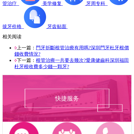
管治疗
美学修复
牙周专科
拔牙价格
牙齿贴面
相关阅读
上一篇：
門牙折斷根管治療有用嗎?深圳門牙杜牙根價
錢收費情況?
下一篇：
根管治療一共要去幾次?愛康健齒科深圳福田
杜牙根收費多少錢一顆牙?
快捷服务