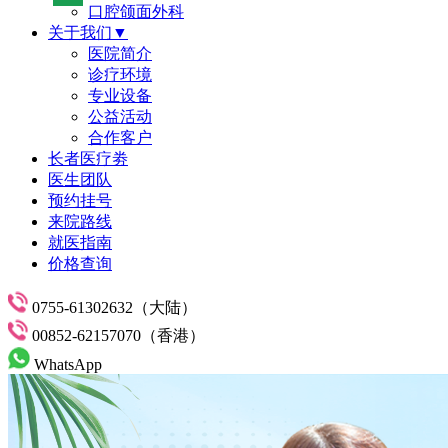
口腔颌面外科
关于我们▼
医院简介
诊疗环境
专业设备
公益活动
合作客户
长者医疗劵
医生团队
预约挂号
来院路线
就医指南
价格查询
0755-61302632（大陆）
00852-62157070（香港）
WhatsApp