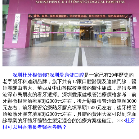
深圳杜牙根價錢
?
深圳愛康健口腔
是一家已有29年歷史的
老字號牙科連鎖品牌，旗下共有12家口腔醫院及連鎖門診，醫
師團隊由港大、華西及中山等院校畢業的醫生組成，是很多粵
港深市民朋友的看牙選擇。深圳愛康健根管治療價格參考：前
牙顯微根管治療單顆2000元左右，後牙顯微根管治療單顆3000
元左右，前牙根管治療熱牙膠充填單顆1500元左右，後牙根管
治療熱牙膠充填單顆2000元左右，具體的費用大家可以到院面
診專業的牙體牙髓醫生製定適合的治療方案後確定。>>>
杜牙
根可以用香港長者醫療券嗎？