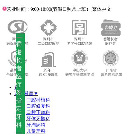
营业时间：9:00-18:00(节假日照常上班）
繁体中文
—
香
港
长
者
医
疗
首页
券
诊疗科室▼
指
口腔种植科
口腔修复科
定
口腔正畸科
牙
牙体牙髓科
科
牙周病科
儿童牙科
—