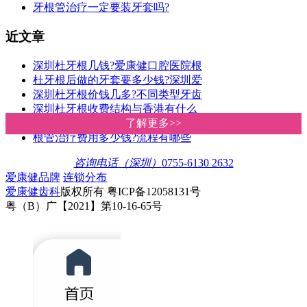
牙根管治疗一定要装牙套吗?
近文章
深圳杜牙根几钱?爱康健口腔医院根
杜牙根后做的牙套要多少钱?深圳爱
深圳杜牙根价钱几多?不同类型牙齿
深圳杜牙根收费结构与香港有什么
为什么要做杜牙根，而不是直接拔
了解更多>>
了解更多>>
根管治疗费用多少钱?流程有哪些
咨询电话（深圳）
0755-6130 2632
爱康健品牌
连锁分布
爱康健齿科
版权所有 粤ICP备12058131号
粤（B）广【2021】第10-16-65号