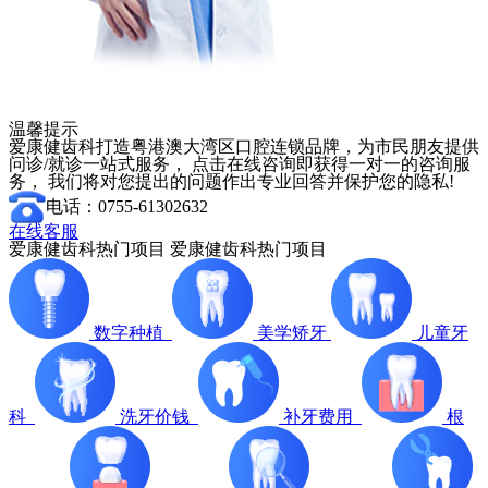
温馨提示
爱康健齿科打造粤港澳大湾区口腔连锁品牌，为市民朋友提供
问诊/就诊一站式服务， 点击在线咨询即获得一对一的咨询服
务， 我们将对您提出的问题作出专业回答并保护您的隐私!
电话：0755-61302632
在线客服
爱康健齿科热门项目
爱康健齿科热门项目
数字种植
美学矫牙
儿童牙
科
洗牙价钱
补牙费用
根