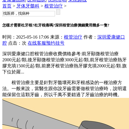
首页
>
牙体牙髓科
>
根管治疗
>
怎樣才需要杜牙根?杜牙根痛嗎?深圳根管治療價錢費用幾多一隻?
时间：2025-05-16 17:06 来源：
根管治疗
作者：
深圳爱康健口
腔
点击：
次
在线客服
预约挂号
深圳愛康健口腔根管治療收費價格參考:前牙顯微根管治療
2000元起/顆,後牙顯微根管治療3000元起/顆,前牙根管治療熱牙
膠充填1500元起/顆,前磨牙根管治療熱牙膠充填2000元起/顆.旗
下位於羅...
根管治療主要是針對牙髓壞死和牙根感染的一種治療方
法。一般來說，當醫生跟你說牙齒需要做根管治療時，說明還
能保留住這顆牙齒，所以千萬不要錯過了牙齒治療的時機。