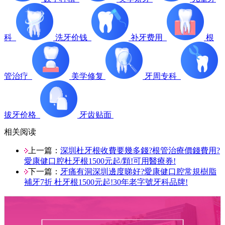
科
洗牙价钱
补牙费用
根
管治疗
美学修复
牙周专科
拔牙价格
牙齿贴面
相关阅读
上一篇：
深圳杜牙根收費要幾多錢?根管治療價錢費用?
愛康健口腔杜牙根1500元起/顆!可用醫療券!
下一篇：
牙痛有洞深圳邊度睇好?愛康健口腔常規樹脂
補牙7折 杜牙根1500元起!30年老字號牙科品牌!