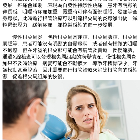
發展，疼痛會加劇，表現為自發性持續性跳痛，患牙有明顯的
伸長感，咀嚼時疼痛加重，嚴重時可伴有面部腫脹、發熱等全
身癥狀。此時進行根管治療可以引流根尖周的炎癥滲出物，減
輕局部壓力，緩解疼痛，並控製感染的進一步發展。
​慢性根尖周炎：包括根尖周肉芽腫、根尖周膿腫、根尖周
囊腫等。患者可能沒有明顯的自覺癥狀，或者僅有輕微的咀嚼
不適感，但在牙齒的根尖部可能會有瘺管及竇道，反復流膿。
通過X線檢查可以發現根尖周組織的病變情況。慢性根尖周炎
如果不及時治療，病變可能會不斷擴大，導致牙槽骨吸收、牙
齒松動甚至脫落，因此需要進行根管治療來消除根管內的感染
源，促進根尖周組織的恢復。