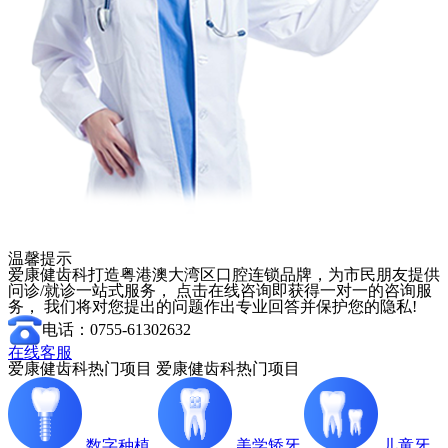
温馨提示
爱康健齿科打造粤港澳大湾区口腔连锁品牌，为市民朋友提供
问诊/就诊一站式服务， 点击在线咨询即获得一对一的咨询服
务， 我们将对您提出的问题作出专业回答并保护您的隐私!
电话：0755-61302632
在线客服
爱康健齿科热门项目
爱康健齿科热门项目
数字种植
美学矫牙
儿童牙