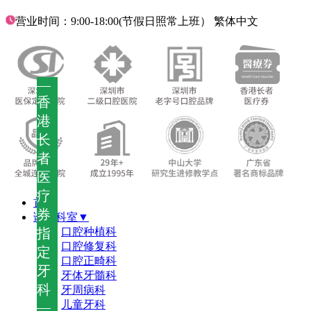
营业时间：9:00-18:00(节假日照常上班）
繁体中文
—
香
港
长
者
医
疗
首页
券
诊疗科室▼
指
口腔种植科
口腔修复科
定
口腔正畸科
牙
牙体牙髓科
科
牙周病科
儿童牙科
—