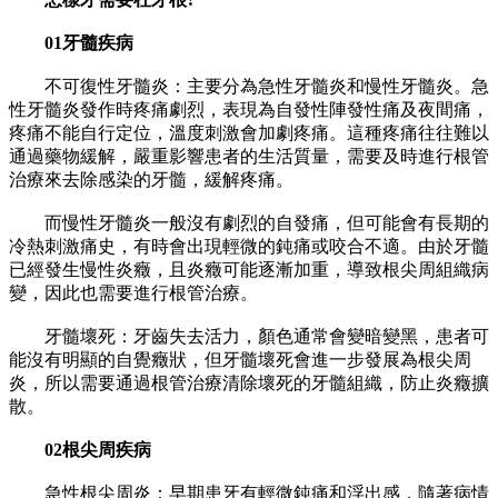
01牙髓疾病
​不可復性牙髓炎：主要分為急性牙髓炎和慢性牙髓炎。​急
性牙髓炎發作時疼痛劇烈，表現為自發性陣發性痛及夜間痛，
疼痛不能自行定位，溫度刺激會加劇疼痛。這種疼痛往往難以
通過藥物緩解，嚴重影響患者的生活質量，需要及時進行根管
治療來去除感染的牙髓，緩解疼痛。
​而慢性牙髓炎一般沒有劇烈的自發痛，但可能會有長期的
冷熱刺激痛史，有時會出現輕微的鈍痛或咬合不適。由於牙髓
已經發生慢性炎癥，且炎癥可能逐漸加重，導致根尖周組織病
變，因此也需要進行根管治療。
​牙髓壞死：牙齒失去活力，顏色通常會變暗變黑，患者可
能沒有明顯的自覺癥狀，但牙髓壞死會進一步發展為根尖周
炎，所以需要通過根管治療清除壞死的牙髓組織，防止炎癥擴
散。
02根尖周疾病
​急性根尖周炎：早期患牙有輕微鈍痛和浮出感，隨著病情