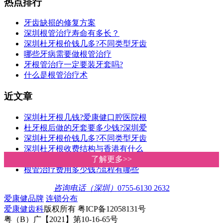
热点排行
牙齿缺损的修复方案
深圳根管治疗寿命有多长？
深圳杜牙根价钱几多?不同类型牙齿
哪些牙病需要做根管治疗
牙根管治疗一定要装牙套吗?
什么是根管治疗术
近文章
深圳杜牙根几钱?爱康健口腔医院根
杜牙根后做的牙套要多少钱?深圳爱
深圳杜牙根价钱几多?不同类型牙齿
深圳杜牙根收费结构与香港有什么
为什么要做杜牙根，而不是直接拔
了解更多>>
了解更多>>
根管治疗费用多少钱?流程有哪些
咨询电话（深圳）
0755-6130 2632
爱康健品牌
连锁分布
爱康健齿科
版权所有 粤ICP备12058131号
粤（B）广【2021】第10-16-65号