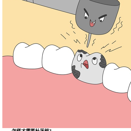
怎樣才需要杜牙根?