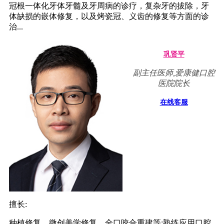
冠根一体化牙体牙髓及牙周病的诊疗，复杂牙的拔除，牙
体缺损的嵌体修复，以及烤瓷冠、义齿的修复等方面的诊
治...
巩贤平
副主任医师,爱康健口腔
医院院长
在线客服
擅长:
种植修复，微创美学修复，全口咬合重建等;熟练应用口腔