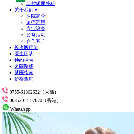
口腔颌面外科
关于我们▼
医院简介
诊疗环境
专业设备
公益活动
合作客户
长者医疗劵
医生团队
预约挂号
来院路线
就医指南
价格查询
0755-61302632（大陆）
00852-62157070（香港）
WhatsApp