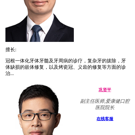
擅长:
冠根一体化牙体牙髓及牙周病的诊疗，复杂牙的拔除，牙
体缺损的嵌体修复，以及烤瓷冠、义齿的修复等方面的诊
治...
巩贤平
副主任医师,爱康健口腔
医院院长
在线客服