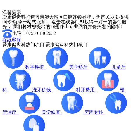
温馨提示
爱康健齿科打造粤港澳大湾区口腔连锁品牌，为市民朋友提供
问诊/就诊一站式服务， 点击在线咨询即获得一对一的咨询服
务， 我们将对您提出的问题作出专业回答并保护您的隐私!
电话：0755-61302632
在线客服
爱康健齿科热门项目
爱康健齿科热门项目
数字种植
美学矫牙
儿童牙
科
洗牙价钱
补牙费用
根
管治疗
美学修复
牙周专科