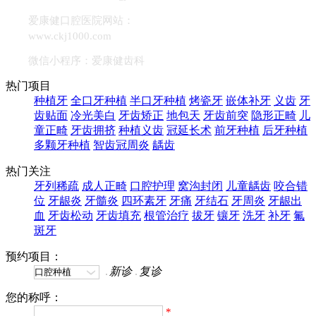
爱康健口腔医院网站：
www.ckj1000.com
微信小程序：爱康健齿科
热门项目
种植牙
全口牙种植
半口牙种植
烤瓷牙
嵌体补牙
义齿
牙
齿贴面
冷光美白
牙齿矫正
地包天
牙齿前突
隐形正畸
儿
童正畸
牙齿拥挤
种植义齿
冠延长术
前牙种植
后牙种植
多颗牙种植
智齿冠周炎
龋齿
热门关注
牙列稀疏
成人正畸
口腔护理
窝沟封闭
儿童龋齿
咬合错
位
牙龈炎
牙髓炎
四环素牙
牙痛
牙结石
牙周炎
牙龈出
血
牙齿松动
牙齿填充
根管治疗
拔牙
镶牙
洗牙
补牙
氟
斑牙
预约项目：
新诊
复诊
您的称呼：
*