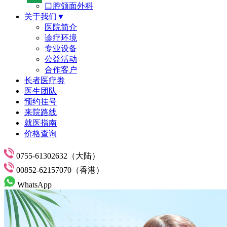
口腔颌面外科
关于我们▼
医院简介
诊疗环境
专业设备
公益活动
合作客户
长者医疗劵
医生团队
预约挂号
来院路线
就医指南
价格查询
0755-61302632（大陆）
00852-62157070（香港）
WhatsApp