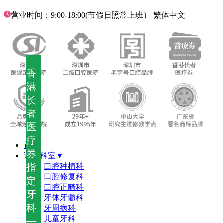
营业时间：9:00-18:00(节假日照常上班）
繁体中文
—
香
港
长
者
医
疗
首页
券
诊疗科室▼
指
口腔种植科
口腔修复科
定
口腔正畸科
牙
牙体牙髓科
科
牙周病科
儿童牙科
—