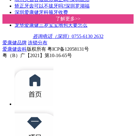
矫正牙齿可以不拔牙吗?深圳罗湖福
深圳爱康健牙科箍牙收费
深圳爱康健牙科医院地包天矫正得
了解更多>>
了解更多>>
龙华爱康健三岁宝宝地包天要怎么
咨询电话（深圳）
0755-6130 2632
爱康健品牌
连锁分布
爱康健齿科
版权所有 粤ICP备12058131号
粤（B）广【2021】第10-16-65号