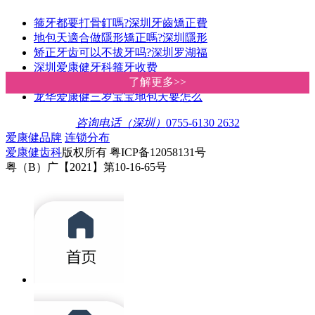
箍牙都要打骨釘嗎?深圳牙齒矯正費
地包天適合做隱形矯正嗎?深圳隱形
矫正牙齿可以不拔牙吗?深圳罗湖福
深圳爱康健牙科箍牙收费
深圳爱康健牙科医院地包天矫正得
了解更多>>
了解更多>>
龙华爱康健三岁宝宝地包天要怎么
咨询电话（深圳）
0755-6130 2632
爱康健品牌
连锁分布
爱康健齿科
版权所有 粤ICP备12058131号
粤（B）广【2021】第10-16-65号