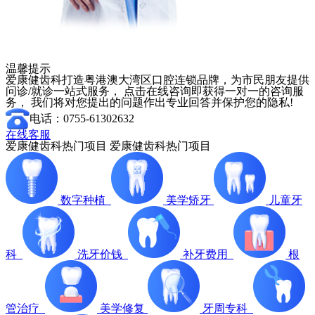
温馨提示
爱康健齿科打造粤港澳大湾区口腔连锁品牌，为市民朋友提供
问诊/就诊一站式服务， 点击在线咨询即获得一对一的咨询服
务， 我们将对您提出的问题作出专业回答并保护您的隐私!
电话：0755-61302632
在线客服
爱康健齿科热门项目
爱康健齿科热门项目
数字种植
美学矫牙
儿童牙
科
洗牙价钱
补牙费用
根
管治疗
美学修复
牙周专科