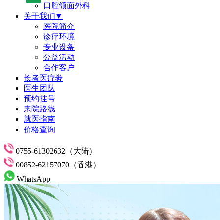
口腔颌面外科
关于我们▼
医院简介
诊疗环境
专业设备
公益活动
合作客户
长者医疗劵
医生团队
预约挂号
来院路线
就医指南
价格查询
0755-61302632（大陆）
00852-62157070（香港）
WhatsApp