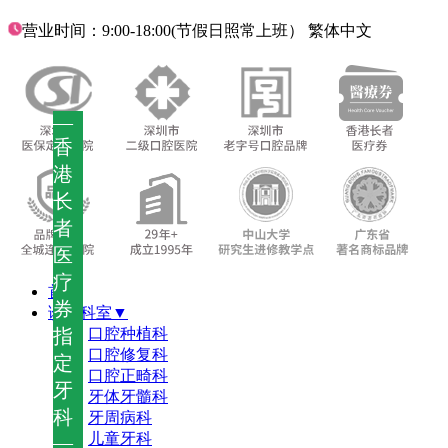
营业时间：9:00-18:00(节假日照常上班）
繁体中文
—
香
港
长
者
医
疗
首页
券
诊疗科室▼
指
口腔种植科
口腔修复科
定
口腔正畸科
牙
牙体牙髓科
科
牙周病科
儿童牙科
—