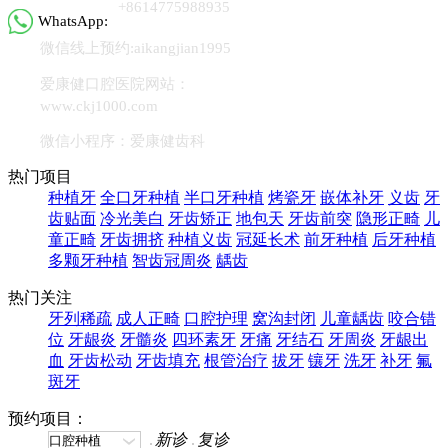
+8614775988935
WhatsApp:
微信线上预约:aikangjian1995
爱康健口腔医院网站：
www.ckj1000.com
微信小程序：爱康健齿科
热门项目
种植牙
全口牙种植
半口牙种植
烤瓷牙
嵌体补牙
义齿
牙
齿贴面
冷光美白
牙齿矫正
地包天
牙齿前突
隐形正畸
儿
童正畸
牙齿拥挤
种植义齿
冠延长术
前牙种植
后牙种植
多颗牙种植
智齿冠周炎
龋齿
热门关注
牙列稀疏
成人正畸
口腔护理
窝沟封闭
儿童龋齿
咬合错
位
牙龈炎
牙髓炎
四环素牙
牙痛
牙结石
牙周炎
牙龈出
血
牙齿松动
牙齿填充
根管治疗
拔牙
镶牙
洗牙
补牙
氟
斑牙
预约项目：
新诊
复诊