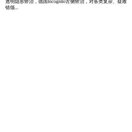
杜艺平
副主任医师 口腔医院正
畸科主任
在线客服
擅长:
儿童牙列及面部畸形的固定矫治和功能矫治技术，成人各
类错颌畸形的功能矫治、固定矫治和隐形矫治，同时开展
青...
陆卉
副主任医师，集团正畸
专科主任
在线客服
擅长: