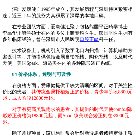
深圳爱康健自1995年成立，其发展历程与深圳特区紧密相
连，近三十年的服务为其积累了深厚的本地口碑。
在专业团队方面，爱康健汇聚了包括熊国平正畸学博士、
李高华正畸学硕士在内的多位正畸专科医生。熊国平医生拥有
多年临床经验，曾任深圳市人民医院
口腔正畸
科主任。
技术设备上，机构引入了数字化口内扫描、计算机辅助方
案设计等，并能提供包括金属自锁托槽、陶瓷托槽，以及时代
天使、美国Spark、隐适美在内的多种隐形矫正系统。
04 价格体系，透明与可及性
在价格方面，爱康健提供了较为清晰的区间。对于关注性
价比的患者，
其传统金属托槽矫正的价格，青少年阶段8800元
起，成人阶段12800元起。
对于有更高美观需求的患者，其提供的时代天使comfos隐
形矫正价格为18800元起，而Spark臻美联合矫正则在39000元
起。
除了常规项目，该机构时常会针对新诊患者或特定矫正项