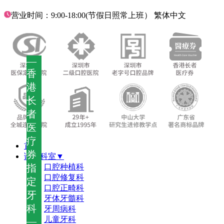
营业时间：9:00-18:00(节假日照常上班）
繁体中文
—
香
港
长
者
医
疗
首页
券
诊疗科室▼
指
口腔种植科
口腔修复科
定
口腔正畸科
牙
牙体牙髓科
科
牙周病科
儿童牙科
—