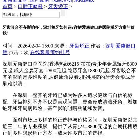
首页
>
口腔正畸科
>
牙齿矫正
>
牙齿咬合不齐影响多，深圳箍牙如何选?详解爱康健口腔医院矫牙方案与价
钱!
时间：2026-02-04 15:00 来源：
牙齿矫正
作者：
深圳爱康健口
腔
点击：
次
在线客服
预约挂号
深圳爱康健口腔医院(香港热线6215 7070)青少年金属矫牙8800
元起,成人金属牙套12800元起,隐形牙套18800元起.牙齿咬合不
齐的影响是多维度的.从健康角度看,排列拥挤的牙齿会形成牙
刷难以清...
在深圳，整齐的牙齿已成为许多人追求健康与自信的标
配。牙齿排列不齐不仅是美观问题，更会形成清洁死角，增加
蛀牙和牙周病风险，甚至影响咀嚼功能和发音。
面对市场上多样的矫正选择与价格区间，深圳爱康健以其
近三十年的专业积累，提供了从青少年8800元起的金属托槽矫
正到多种隐形矫正方案，成为许多市民的选择。