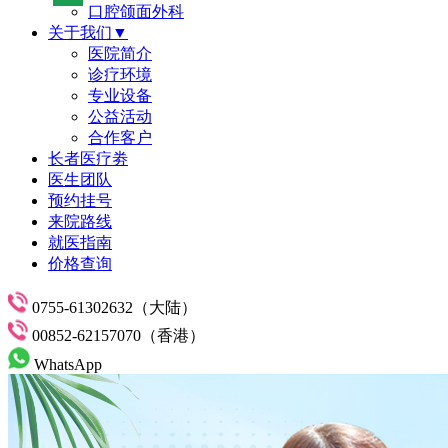
口腔颌面外科
关于我们▼
医院简介
诊疗环境
专业设备
公益活动
合作客户
长者医疗劵
医生团队
预约挂号
来院路线
就医指南
价格查询
0755-61302632（大陆）
00852-62157070（香港）
WhatsApp