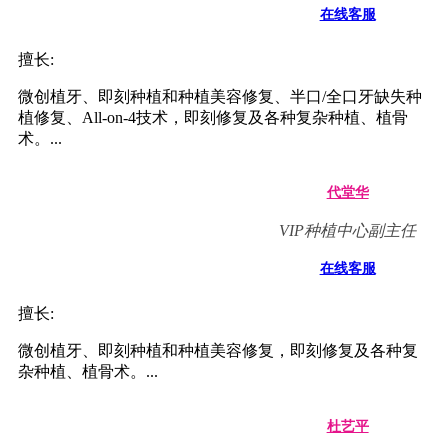
擅长:
冠根一体化牙体牙髓及牙周病的诊疗，复杂牙的拔除，牙
体缺损的嵌体修复，以及烤瓷冠、义齿的修复等方面的诊
治...
巩贤平
副主任医师,爱康健口腔
医院院长
在线客服
擅长:
种植修复，微创美学修复，全口咬合重建等;熟练应用口腔
显微镜并在显微放大设备下进行种植手术、牙周美学手术
及...
卢勇辉