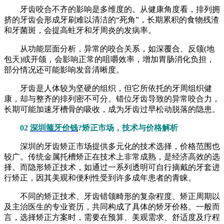
牙齿咬合不齐的影响是多维度的。从健康角度看，排列拥
挤的牙齿会形成牙刷难以清洁的“死角”，长期累积的食物残渣
和牙菌斑，会提高蛀牙和牙周炎的发病率。
从功能层面分析，异常的咬合关系，如深覆合、反颌(地
包天)或开颌，会影响正常的咀嚼效率，增加胃肠消化负担，
部分情况还可能影响发音清晰度。
牙齿是人体较为坚硬的组织，但它所依托的牙周组织健
康，却与整齐的排列密不可分。错位牙齿导致的异常咬合力，
长期可能加速牙槽骨的吸收，成为牙齿过早松动脱落的隐患。
02
深圳箍牙价钱
?矫正市场，技术与价格解析
深圳的牙齿矫正市场提供多元化的技术选择，价格范围也
较广。传统金属托槽矫正在技术上非常成熟，是经济高效的选
择。而隐形矫正技术，如通过一系列透明可自行摘戴的牙套进
行矫正，因其美观和便利性受到许多成年患者的青睐。
不同的矫正技术、牙齿错颌畸形的复杂程度、矫正周期以
及主治医生的专业资历，共同构成了具体的矫牙价格。一般而
言，选择矫正方案时，需要在预算、美观需求、舒适度及疗程