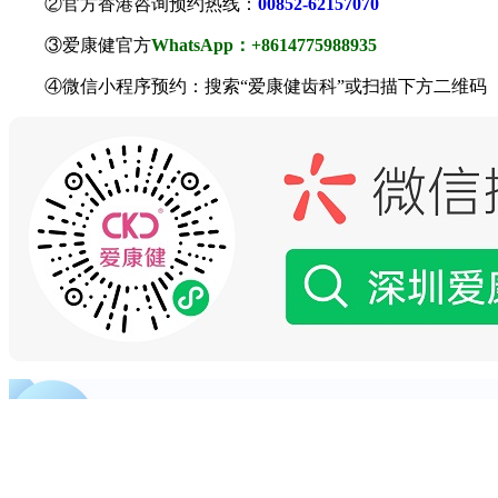
②官方香港咨询预约热线：
00852-62157070
③爱康健官方
WhatsApp：+8614775988935
④微信小程序预约：搜索“爱康健齿科”或扫描下方二维码