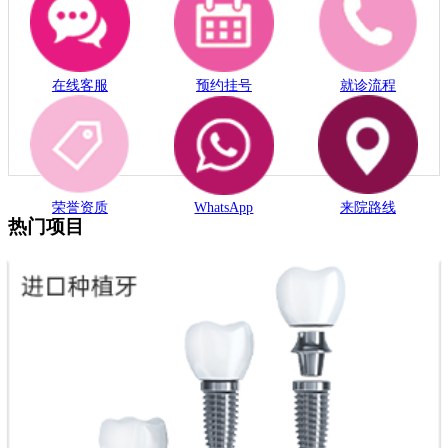
温馨提示
爱康健齿科打造粤港澳大湾区口腔连锁品牌，为市民朋友提供
问诊/就诊一站式服务， 点击在线咨询即获得一对一的咨询服
务， 我们将对您提出的问题作出专业回答并保护您的隐私!
电话：0755-61302632
在线客服
爱康健齿科热门项目
爱康健齿科热门项目
数字种植
美学矫牙
儿童牙科
洗牙价钱
补牙费用
根管治
疗
美学修复
牙周专科
拔牙价格
牙齿贴面
相关阅读
上一篇：
牙齿矫正为啥要拔4颗或2颗?深圳牙齿矫正费用
多少钱?爱康健齿科青少年金属矫牙8800元起,成人12800
元起!
下一篇：
【2026更新】深圳箍牙边间好?罗湖口岸爱康健
口腔医院矫牙收费价钱表参考
快捷服务