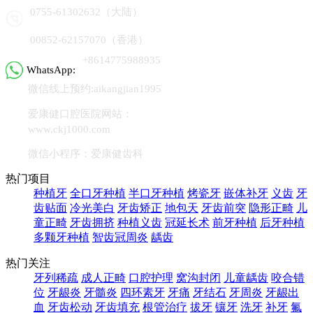
0755-61302632（大陆）
00852-62157070（香港）
+8614775988935
WhatsApp:
微信线上预约:aikangjian1995
爱康健口腔医院网站：
www.ckj1000.com
微信小程序：爱康健齿科
热门项目
种植牙
全口牙种植
半口牙种植
烤瓷牙
嵌体补牙
义齿
牙
齿贴面
冷光美白
牙齿矫正
地包天
牙齿前突
隐形正畸
儿
童正畸
牙齿拥挤
种植义齿
冠延长术
前牙种植
后牙种植
多颗牙种植
智齿冠周炎
龋齿
热门关注
牙列稀疏
成人正畸
口腔护理
窝沟封闭
儿童龋齿
咬合错
位
牙龈炎
牙髓炎
四环素牙
牙痛
牙结石
牙周炎
牙龈出
血
牙齿松动
牙齿填充
根管治疗
拔牙
镶牙
洗牙
补牙
氟