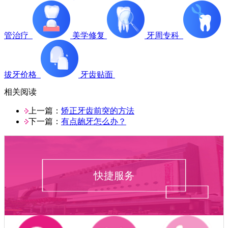
管治疗
美学修复
牙周专科
拔牙价格
牙齿贴面
相关阅读
上一篇：
矫正牙齿前突的方法
下一篇：
有点龅牙怎么办？
快捷服务