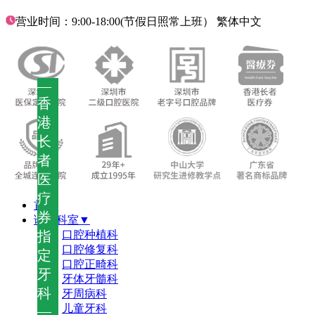
营业时间：9:00-18:00(节假日照常上班）
繁体中文
—
香
港
长
者
医
疗
首页
券
诊疗科室▼
指
口腔种植科
口腔修复科
定
口腔正畸科
牙
牙体牙髓科
科
牙周病科
儿童牙科
—