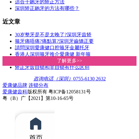
适合于龅牙的矫正方法
深圳矫正龅牙的方法有哪些？
近文章
30岁整牙是不是太晚了?深圳牙齿矫
箍牙痛唔痛?痛點算?深圳牙齒矯正要
請問深圳愛康健口腔箍牙金屬托牙
香港人深圳箍牙推介愛康健 新年箍
深圳羅湖箍牙邊間好?牙齒矯正價格
了解更多>>
了解更多>>
矫正牙齿自锁和非自锁有什么区别
咨询电话（深圳）
0755-6130 2632
爱康健品牌
连锁分布
爱康健齿科
版权所有 粤ICP备12058131号
粤（B）广【2021】第10-16-65号