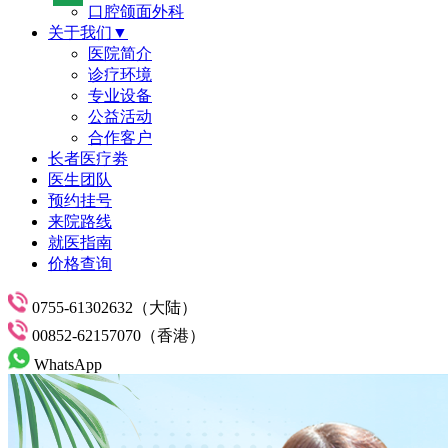
口腔颌面外科
关于我们▼
医院简介
诊疗环境
专业设备
公益活动
合作客户
长者医疗劵
医生团队
预约挂号
来院路线
就医指南
价格查询
0755-61302632（大陆）
00852-62157070（香港）
WhatsApp