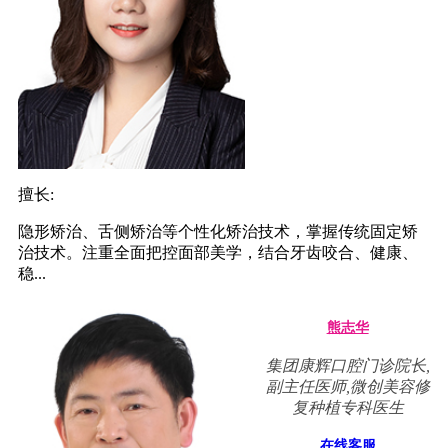
擅长:
隐形矫治、舌侧矫治等个性化矫治技术，掌握传统固定矫
治技术。注重全面把控面部美学，结合牙齿咬合、健康、
稳...
熊志华
集团康辉口腔门诊院长,
副主任医师,微创美容修
复种植专科医生
在线客服