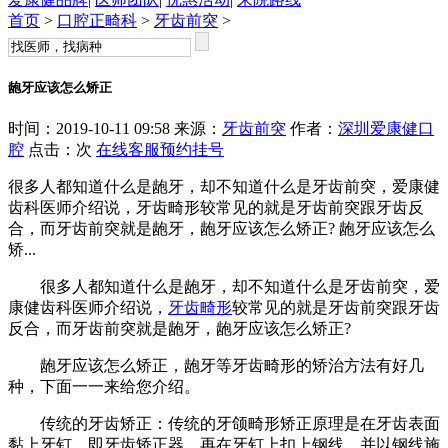
首页
>
口腔正畸科
>
牙齿前突
>
龅牙应该怎么矫正
时间：2019-10-11 09:58 来源：
牙齿前突
作者：
深圳爱康健口
腔
点击：
次
在线客服
预约挂号
很多人都知道什么是龅牙，却不知道什么是牙齿前突，爱康健
齿科医师介绍说，牙齿畸形较常见的就是牙齿前突跟牙齿反
合，而牙齿前突就是龅牙，龅牙应该怎么矫正? 龅牙应该怎么
矫...
很多人都知道什么是龅牙，却不知道什么是牙齿前突，爱
康健齿科医师介绍说，
牙齿畸形
较常见的就是牙齿前突跟牙齿
反合，而牙齿前突就是龅牙，龅牙应该怎么矫正?
龅牙应该怎么矫正，龅牙等牙齿畸形的矫治方法有好几
种，下面一一来给您介绍。
传统的牙齿矫正：传统的牙颌畸形矫正原理是在牙齿表面
黏上牙钉，即牙齿矫正器，再在牙钉上扣上钢线，并以钢线施