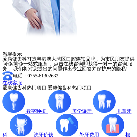
温馨提示
爱康健齿科打造粤港澳大湾区口腔连锁品牌，为市民朋友提供
问诊/就诊一站式服务， 点击在线咨询即获得一对一的咨询服
务， 我们将对您提出的问题作出专业回答并保护您的隐私!
电话：0755-61302632
在线客服
爱康健齿科热门项目
爱康健齿科热门项目
数字种植
美学矫牙
儿童牙
科
洗牙价钱
补牙费用
根