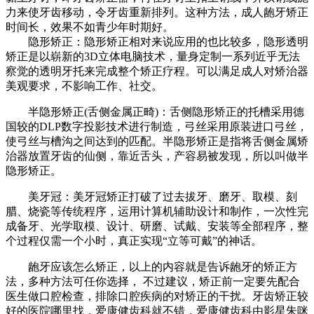
力来使牙齿移动，令牙齿重新排列。这种方法，成人龅牙矫正
时间长，效果不如青少年时期好。
隐形矫正：隐形矫正相对来说应用的也比较多，隐形透明
矫正是以崭新的3D立体电脑技术，量身定制一系列近乎无法
察觉的透明牙托来完成整个矫正疗程。可以满足成人对矫治器
美观要求，不影响工作、社交。
半隐形矫正(舌侧金属正畸)：舌侧隐形矫正的托槽采用德
国较的DLP数字投影技术进行制造，弓丝采用原装进口弓丝，
使弓丝与槽沟之间达到的匹配。半隐形矫正是指将舌侧金属矫
治器放置牙齿的仙侧，靠近舌头，产容易被发现，所以叫做半
隐形矫正。
美牙冠：美牙冠矫正打破了过去拔牙、磨牙、取模、刻
腊、烧瓷等传统程序，运用计算机辅助设计和制作，一次性完
成备牙、光学取模、设计、研磨、试戴、安装等全部程序，整
个过程仅需一个小时，真正实现“立等可戴”的神话。
龅牙应该怎么矫正，以上的内容就是告诉龅牙的矫正方
法，多种方法可任你选择， 不过建议，矫正前一定要先配合
医生做口腔检查，排除口腔疾病的对矫正的干扰。牙齿矫正较
好的医院哪里找，爱康健齿科就不错，爱康健齿科由影星朱咪