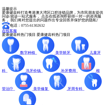
温馨提示
爱康健齿科打造粤港澳大湾区口腔连锁品牌，为市民朋友提供
问诊/就诊一站式服务， 点击在线咨询即获得一对一的咨询服
务， 我们将对您提出的问题作出专业回答并保护您的隐私!
电话：0755-61302632
在线客服
爱康健齿科热门项目
爱康健齿科热门项目
数字种植
美学矫牙
儿童牙
科
洗牙价钱
补牙费用
根
管治疗
美学修复
牙周专科