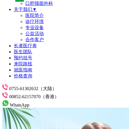
口腔颌面外科
关于我们▼
医院简介
诊疗环境
专业设备
公益活动
合作客户
长者医疗劵
医生团队
预约挂号
来院路线
就医指南
价格查询
0755-61302632（大陆）
00852-62157070（香港）
WhatsApp