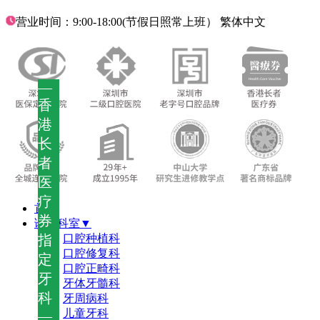
营业时间：9:00-18:00(节假日照常上班）
繁体中文
—
香
港
长
者
医
疗
首页
券
诊疗科室▼
指
口腔种植科
口腔修复科
定
口腔正畸科
牙
牙体牙髓科
科
牙周病科
儿童牙科
—