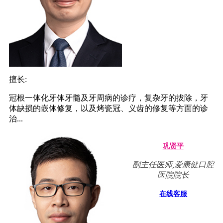
擅长:
冠根一体化牙体牙髓及牙周病的诊疗，复杂牙的拔除，牙
体缺损的嵌体修复，以及烤瓷冠、义齿的修复等方面的诊
治...
巩贤平
副主任医师,爱康健口腔
医院院长
在线客服