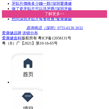
牙貼片價格多少錢一顆?深圳愛康健
做了瓷牙貼片可以洗牙嗎?深圳牙齒
做瓷貼面會造成牙齒敏感嗎?深圳牙
了解更多>>
了解更多>>
想問深圳牙貼片每隻收費?愛康健齒
咨询电话（深圳）
0755-6130 2632
爱康健品牌
连锁分布
爱康健齿科
版权所有 粤ICP备12058131号
粤（B）广【2021】第10-16-65号