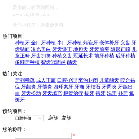
爱康健口腔医院网站：
www.ckj1000.com
微信小程序：爱康健齿科
热门项目
种植牙
全口牙种植
半口牙种植
烤瓷牙
嵌体补牙
义齿
牙
齿贴面
冷光美白
牙齿矫正
地包天
牙齿前突
隐形正畸
儿
童正畸
牙齿拥挤
种植义齿
冠延长术
前牙种植
后牙种植
多颗牙种植
智齿冠周炎
龋齿
热门关注
牙列稀疏
成人正畸
口腔护理
窝沟封闭
儿童龋齿
咬合错
位
牙龈炎
牙髓炎
四环素牙
牙痛
牙结石
牙周炎
牙龈出
血
牙齿松动
牙齿填充
根管治疗
拔牙
镶牙
洗牙
补牙
氟
斑牙
预约项目：
新诊
复诊
您的称呼：
*