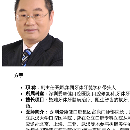
方宇
职 称
：副主任医师,集团牙体牙髓学科带头人
所属科室
：深圳爱康健口腔医院,口腔修复科,牙体
擅长项目
：疑难牙体牙髓病治疗、阻生智齿的拔牙
诣。
医师简介
： 深圳爱康健口腔集团富康门诊部院长
立武汉大学口腔医学院，曾在公立口腔专科医院从
应邀赴北京、上海、三亚、武汉等地参与树脂美学的