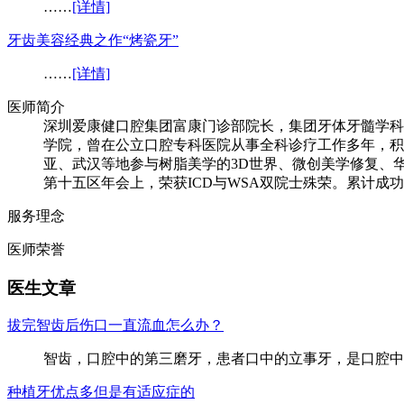
……
[详情]
牙齿美容经典之作“烤瓷牙”
……
[详情]
医师简介
深圳爱康健口腔集团富康门诊部院长，集团牙体牙髓学科
学院，曾在公立口腔专科医院从事全科诊疗工作多年，积
亚、武汉等地参与树脂美学的3D世界、微创美学修复、华
第十五区年会上，荣获ICD与WSA双院士殊荣。累计成功
服务理念
医师荣誉
医生文章
拔完智齿后伤口一直流血怎么办？
智齿，口腔中的第三磨牙，患者口中的立事牙，是口腔中
种植牙优点多但是有适应症的