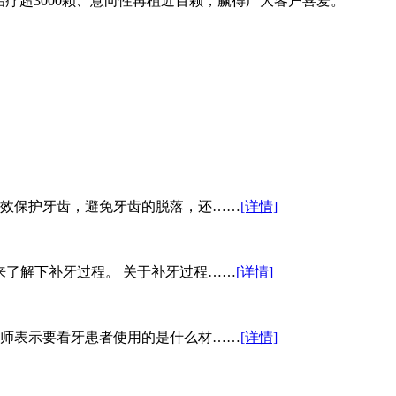
再治疗超3000颗、意向性再植近百颗，赢得广大客户喜爱。
效保护牙齿，避免牙齿的脱落，还……
[详情]
来了解下补牙过程。 关于补牙过程……
[详情]
师表示要看牙患者使用的是什么材……
[详情]