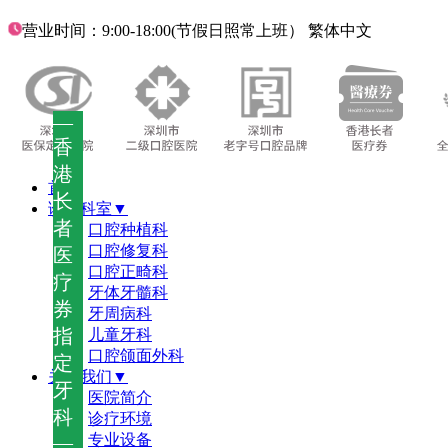
营业时间：9:00-18:00(节假日照常上班）
繁体中文
—
香
港
首页
长
诊疗科室▼
者
口腔种植科
口腔修复科
医
口腔正畸科
疗
牙体牙髓科
券
牙周病科
指
儿童牙科
口腔颌面外科
定
关于我们▼
牙
医院简介
科
诊疗环境
—
专业设备