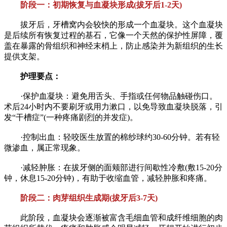
阶段一：初期恢复与血凝块形成(拔牙后1-2天)
拔牙后，牙槽窝内会较快的形成一个血凝块。这个血凝块
是后续所有恢复过程的基石，它像一个天然的保护性屏障，覆
盖在暴露的骨组织和神经末梢上，防止感染并为新组织的生长
提供支架。
护理要点：
·保护血凝块：避免用舌头、手指或任何物品触碰伤口。
术后24小时内不要刷牙或用力漱口，以免导致血凝块脱落，引
发“干槽症”(一种疼痛剧烈的并发症)。
·控制出血：轻咬医生放置的棉纱球约30-60分钟。若有轻
微渗血，属正常现象。
·减轻肿胀：在拔牙侧的面颊部进行间歇性冷敷(敷15-20分
钟，休息15-20分钟)，有助于收缩血管，减轻肿胀和疼痛。
阶段二：肉芽组织生成期(拔牙后3-7天)
此阶段，血凝块会逐渐被富含毛细血管和成纤维细胞的肉