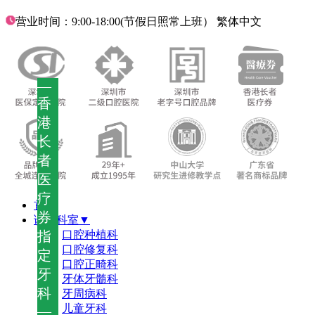
营业时间：9:00-18:00(节假日照常上班）
繁体中文
—
香
港
长
者
医
疗
首页
券
诊疗科室▼
指
口腔种植科
口腔修复科
定
口腔正畸科
牙
牙体牙髓科
科
牙周病科
儿童牙科
—