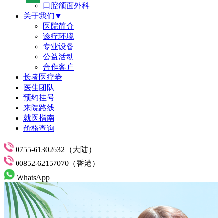
口腔颌面外科
关于我们▼
医院简介
诊疗环境
专业设备
公益活动
合作客户
长者医疗劵
医生团队
预约挂号
来院路线
就医指南
价格查询
0755-61302632（大陆）
00852-62157070（香港）
WhatsApp