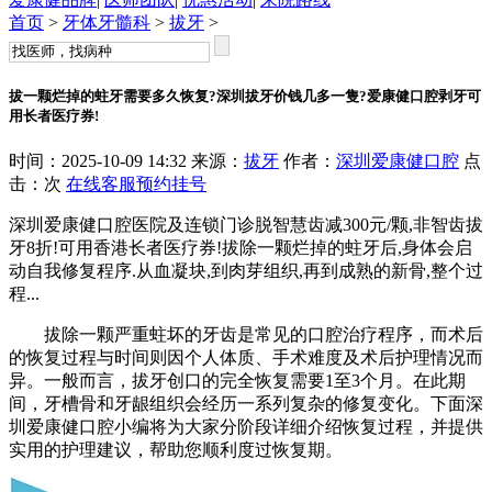
首页
>
牙体牙髓科
>
拔牙
>
拔一颗烂掉的蛀牙需要多久恢复?深圳拔牙价钱几多一隻?爱康健口腔剥牙可
用长者医疗券!
时间：2025-10-09 14:32 来源：
拔牙
作者：
深圳爱康健口腔
点
击：
次
在线客服
预约挂号
深圳爱康健口腔医院及连锁门诊脱智慧齿减300元/颗,非智齿拔
牙8折!可用香港长者医疗券!拔除一颗烂掉的蛀牙后,身体会启
动自我修复程序.从血凝块,到肉芽组织,再到成熟的新骨,整个过
程...
拔除一颗严重蛀坏的牙齿是常见的口腔治疗程序，而术后
的恢复过程与时间则因个人体质、手术难度及术后护理情况而
异。一般而言，拔牙创口的完全恢复需要1至3个月。在此期
间，牙槽骨和牙龈组织会经历一系列复杂的修复变化。下面深
圳爱康健口腔小编将为大家分阶段详细介绍恢复过程，并提供
实用的护理建议，帮助您顺利度过恢复期。