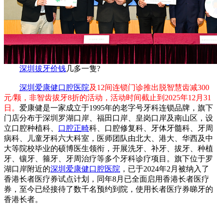
深圳拔牙价钱
几多一隻?
深圳爱康健口腔医院
及12间连锁门诊推出脱智慧齿减300
元/颗，非智齿拔牙8折的活动，活动时间截止到2025年12月31
日。
爱康健是一家成立于1995年的老字号牙科连锁品牌，旗下
门店分布于深圳罗湖口岸、福田口岸、皇岗口岸及南山区，设
立口腔种植科、
口腔正畸
科、口腔修复科、牙体牙髓科、牙周
病科、儿童牙科六大科室，医师团队由北大、港大、华西及中
大等院校毕业的硕博医生领衔，开展洗牙、补牙、拔牙、种植
牙、镶牙、箍牙、牙周治疗等多个牙科诊疗项目。旗下位于罗
湖口岸附近的
深圳爱康健口腔医院
，已于2024年2月被纳入了
香港长者医疗券试点计划，同年8月已全面启用香港长者医疗
券，至今已经接待了数千名预约到院，使用长者医疗券睇牙的
香港长者。