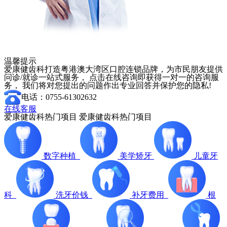
温馨提示
爱康健齿科打造粤港澳大湾区口腔连锁品牌，为市民朋友提供
问诊/就诊一站式服务， 点击在线咨询即获得一对一的咨询服
务， 我们将对您提出的问题作出专业回答并保护您的隐私!
电话：0755-61302632
在线客服
爱康健齿科热门项目
爱康健齿科热门项目
数字种植
美学矫牙
儿童牙
科
洗牙价钱
补牙费用
根