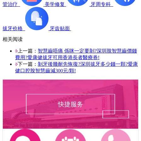
管治疗
美学修复
牙周专科
拔牙价格
牙齿贴面
相关阅读
上一篇：
智慧齒唔痛 係咪一定要剝?深圳脫智慧齒價錢
費用?愛康健拔牙可用香港長者醫療券!
下一篇：
剝牙後幾耐先恢復?深圳拔牙多少錢一顆?愛康
健口腔脫智慧齒減300元/顆!
快捷服务