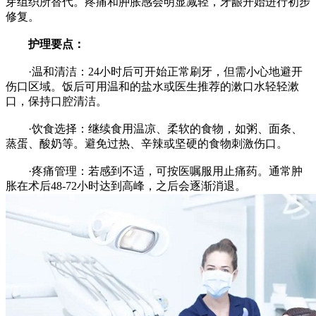
芽组织所替代。疼痛和肿胀感会明显减轻，牙龈开始进行初步
修复。
护理要点：
·温和清洁：24小时后可开始正常刷牙，但需小心地避开
伤口区域。饭后可用温和的盐水或医生推荐的漱口水轻轻漱
口，保持口腔清洁。
·饮食选择：继续食用温凉、柔软的食物，如粥、面条、
蒸蛋、酸奶等。避免过热、辛辣或坚硬的食物刺激伤口。
·疼痛管理：若感到不适，可按医嘱服用止痛药。通常肿
胀在术后48-72小时达到高峰，之后会逐渐消退。