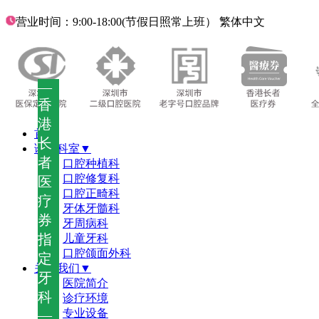
营业时间：9:00-18:00(节假日照常上班）
繁体中文
—
香
港
首页
长
诊疗科室▼
者
口腔种植科
口腔修复科
医
口腔正畸科
疗
牙体牙髓科
券
牙周病科
指
儿童牙科
口腔颌面外科
定
关于我们▼
牙
医院简介
科
诊疗环境
—
专业设备