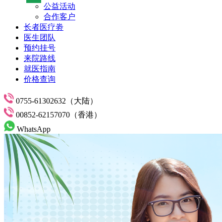
公益活动
合作客户
长者医疗劵
医生团队
预约挂号
来院路线
就医指南
价格查询
0755-61302632（大陆）
00852-62157070（香港）
WhatsApp