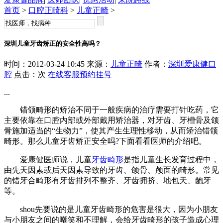
首页
>
口腔正畸科
>
儿童正畸
>
深圳儿童牙齿矫正的安全性高吗？
时间：2012-03-24 10:45 来源：
儿童正畸
作者：
深圳爱康健口
腔
点击：
次
在线客服
预约挂号
...
错颌畸形的矫治不同于一般疾病的治疗需要打针吃药，它
主要依靠在口腔内部或外部戴用矫治器，对牙齿、牙槽骨及颌
骨施加适当的“生物力”，使其产生生理性移动，从而矫治错颌
畸形。那么儿童牙齿矫正安全吗?下面看看医师的介绍吧。
爱康健医师说，儿童
牙齿畸形
是指儿童生长发育过程中，
由先天因素或后天因素导致的牙齿、颌骨、颅面的畸形。常见
的错牙合畸形有牙齿排列不整齐、牙齿拥挤、地包天、龅牙
等。
shou先要说的是儿童牙齿畸形的危害是很大，因为小朋友
与小朋友之间的嘲笑和不理解，会给牙齿畸形的孩子造成心理