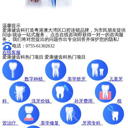
温馨提示
爱康健齿科打造粤港澳大湾区口腔连锁品牌，为市民朋友提供
问诊/就诊一站式服务， 点击在线咨询即获得一对一的咨询服
务， 我们将对您提出的问题作出专业回答并保护您的隐私!
电话：0755-61302632
在线客服
爱康健齿科热门项目
爱康健齿科热门项目
数字种植
美学矫牙
儿童牙
科
洗牙价钱
补牙费用
根
管治疗
美学修复
牙周专科