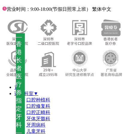
营业时间：9:00-18:00(节假日照常上班）
繁体中文
—
香
港
长
者
医
疗
首页
券
诊疗科室▼
指
口腔种植科
口腔修复科
定
口腔正畸科
牙
牙体牙髓科
科
牙周病科
儿童牙科
—