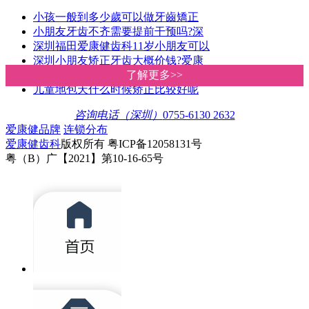
小孩一般到多少歲可以做牙齒矯正
小朋友牙齿不齐需要提前干预吗?深
深圳福田爱康健齿科11岁小朋友可以
深圳小朋友矫正牙齿大概价钱?爱康
如何干预和纠正孩子错颌畸形？深
了解更多>>
了解更多>>
儿童地包天什么时候矫正比较好呢
咨询电话（深圳）
0755-6130 2632
爱康健品牌
连锁分布
爱康健齿科
版权所有 粤ICP备12058131号
粤（B）广【2021】第10-16-65号