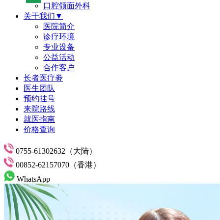
口腔颌面外科
关于我们▼
医院简介
诊疗环境
专业设备
公益活动
合作客户
长者医疗劵
医生团队
预约挂号
来院路线
就医指南
价格查询
0755-61302632（大陆）
00852-62157070（香港）
WhatsApp