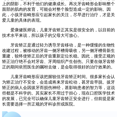
上的阴影，不利于他们的健康成长。再次牙齿畸形会影响整个
面部的肌肉的发育，可能会对整个脸型造成一定的影响。因
此，小孩牙齿畸形应引起家长的关注，尽早进行治疗，才是关
爱儿童的具体的表现。
爱康健医师说，儿童牙齿矫正其实是很安全的，以目前的
技术水平来说，所以孩子的父母大可放心。
牙齿矫正是通过轻力诱导牙齿移动，是一种缓慢的生物性
改建过程，被移动的牙齿一侧牙槽骨吸收，另一侧牙槽骨新生
重建，较终使矫正后的牙齿重新定位长稳。因此，接受正规的
矫正治疗绝不会对牙齿、牙周组织产生创伤。只要在做牙齿矫
正的期间依照医生的嘱咐去做，是会取得很好的治疗效果的。
儿童牙齿畸形应该把握较佳牙齿矫正时间。很多家长会认
为矫正治疗不安全，会造成将来牙齿松动，甚牙齿早脱。拔牙
矫正的病人会因拔牙而损伤神经，甚影响患者的智力等，这说
些都是不科学的。其实家长不用过于担心，现在口腔医学技术
的发展，已完全可以确保儿童牙齿矫正安全进行，但前提是家
长需要选择一所正规的牙科诊所或医院。