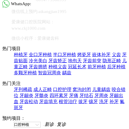
WhatsApp:
微信线上预约:aikangjian1995
爱康健口腔医院网站：
www.ckj1000.com
微信小程序：爱康健齿科
热门项目
种植牙
全口牙种植
半口牙种植
烤瓷牙
嵌体补牙
义齿
牙
齿贴面
冷光美白
牙齿矫正
地包天
牙齿前突
隐形正畸
儿
童正畸
牙齿拥挤
种植义齿
冠延长术
前牙种植
后牙种植
多颗牙种植
智齿冠周炎
龋齿
热门关注
牙列稀疏
成人正畸
口腔护理
窝沟封闭
儿童龋齿
咬合错
位
牙龈炎
牙髓炎
四环素牙
牙痛
牙结石
牙周炎
牙龈出
血
牙齿松动
牙齿填充
根管治疗
拔牙
镶牙
洗牙
补牙
氟
斑牙
预约项目：
新诊
复诊