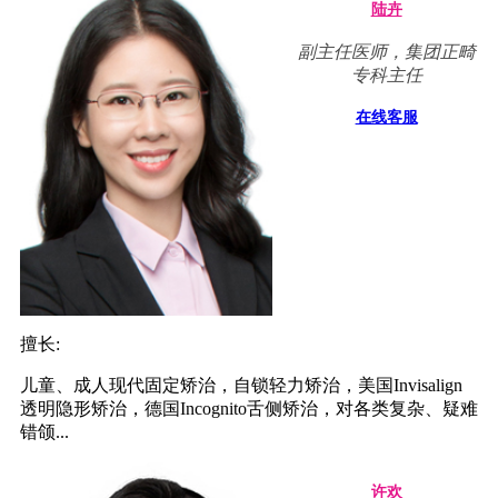
陆卉
副主任医师，集团正畸
专科主任
在线客服
擅长:
儿童、成人现代固定矫治，自锁轻力矫治，美国Invisalign
透明隐形矫治，德国Incognito舌侧矫治，对各类复杂、疑难
错颌...
许欢