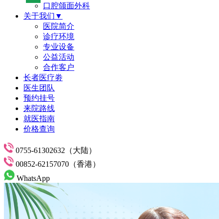
口腔颌面外科
关于我们▼
医院简介
诊疗环境
专业设备
公益活动
合作客户
长者医疗劵
医生团队
预约挂号
来院路线
就医指南
价格查询
0755-61302632（大陆）
00852-62157070（香港）
WhatsApp