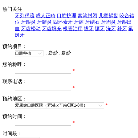
热门关注
牙列稀疏
成人正畸
口腔护理
窝沟封闭
儿童龋齿
咬合错
位
牙龈炎
牙髓炎
四环素牙
牙痛
牙结石
牙周炎
牙龈出
血
牙齿松动
牙齿填充
根管治疗
拔牙
镶牙
洗牙
补牙
氟
斑牙
预约项目：
新诊
复诊
您的称呼：
*
联系电话：
*
预约地区：
*
预约时间：
*
时间段：