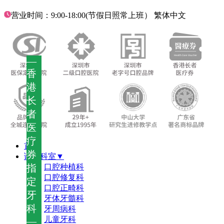
营业时间：9:00-18:00(节假日照常上班）
繁体中文
—
香
港
长
者
医
疗
首页
券
诊疗科室▼
指
口腔种植科
口腔修复科
定
口腔正畸科
牙
牙体牙髓科
科
牙周病科
儿童牙科
—