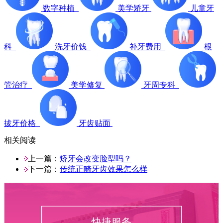
数字种植
美学矫牙
儿童牙
科
洗牙价钱
补牙费用
根
管治疗
美学修复
牙周专科
拔牙价格
牙齿贴面
相关阅读
上一篇：
矫牙会改变脸型吗？
下一篇：
传统正畸牙齿效果怎么样
快捷服务