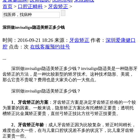
首页
>
口腔正畸科
>
牙齿矫正
>
深圳做invisalign隐适美矫正多少钱
时间：2016-09-21 18:26 来源：
牙齿矫正
作者：
深圳爱康健口
腔
点击：
次
在线客服
预约挂号
...
深圳做invisalign隐适美矫正多少钱？invisalign隐适美是一种隐形牙
齿矫正的方法，是一种比较新型的矫牙技术。这种技术隐形、美观，
那么它贵不贵呢？费用也是大家关心的一大焦点。
深圳做invisalign隐适美矫正多少钱？
1、牙齿矫正的方案
：牙齿矫正方案是决定牙齿矫正价格的一个较
为重要的因素。一般来说，隐形矫正方案比有托槽矫正要贵；透明托
槽矫正比金属矫正要贵，直丝弓矫正技比方丝弓矫正技要贵。
2、牙齿矫正年龄
：成人牙齿矫正因为比较复杂，矫正时间稍长，
难度也会大一些，在与儿童口腔状况差不多的状况下，比儿童牙齿矫
正要贵一些。