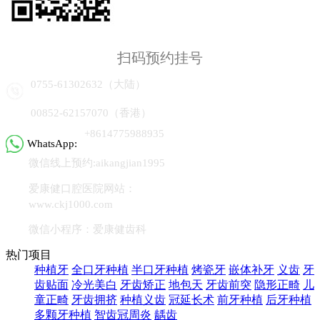
扫码预约挂号
0755-61302632（大陆）
00852-62157070（香港）
+8614775988935
WhatsApp:
微信线上预约:aikangjian1995
爱康健口腔医院网站：
www.ckj1000.com
微信小程序：爱康健齿科
热门项目
种植牙
全口牙种植
半口牙种植
烤瓷牙
嵌体补牙
义齿
牙
齿贴面
冷光美白
牙齿矫正
地包天
牙齿前突
隐形正畸
儿
童正畸
牙齿拥挤
种植义齿
冠延长术
前牙种植
后牙种植
多颗牙种植
智齿冠周炎
龋齿