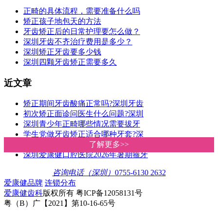
正畸的具体流程，需要准备什么吗
矫正孩子地包天的方法
牙齿矫正后的日常护理要怎么做？
深圳牙齿不齐治疗费用是多少？
深圳矫正牙齿要多少钱
深圳四颗牙齿矫正需要多久
近文章
矫正期间牙齿酸痛正常吗?深圳牙齿
初次矫正面诊问医生什么问题?深圳
深圳青少年正畸哪些情况需要拔牙
学生党做牙齿矫正适合哪种牙套?深
深圳箍牙价钱几多?爱康健收费比香
了解更多>>
了解更多>>
深圳爱康健口腔医院2026年暑期箍牙
咨询电话（深圳）
0755-6130 2632
爱康健品牌
连锁分布
爱康健齿科
版权所有 粤ICP备12058131号
粤（B）广【2021】第10-16-65号