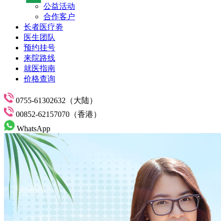
公益活动
合作客户
长者医疗劵
医生团队
预约挂号
来院路线
就医指南
价格查询
0755-61302632（大陆）
00852-62157070（香港）
WhatsApp