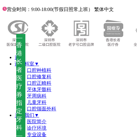
营业时间：9:00-18:00(节假日照常上班）
繁体中文
—
香
港
首页
长
诊疗科室▼
者
口腔种植科
口腔修复科
医
口腔正畸科
疗
牙体牙髓科
券
牙周病科
指
儿童牙科
口腔颌面外科
定
关于我们▼
牙
医院简介
科
诊疗环境
—
专业设备